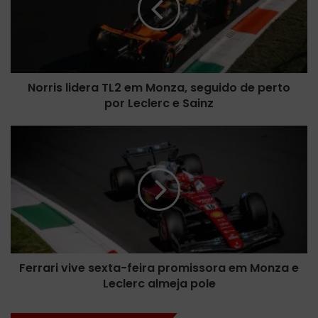
i
s
l
i
d
Norris lidera TL2 em Monza, seguido de perto
e
por Leclerc e Sainz
r
a
T
F
L
e
2
r
e
r
m
a
M
r
o
i
n
v
z
i
a
Ferrari vive sexta-feira promissora em Monza e
v
,
Leclerc almeja pole
e
s
s
e
e