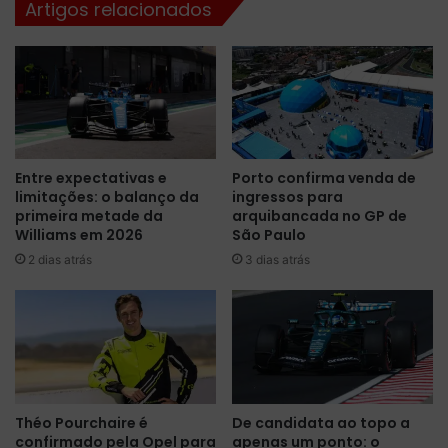
Artigos relacionados
g
x
u
t
i
a
d
-
o
f
d
e
e
i
p
r
Entre expectativas e
Porto confirma venda de
e
a
limitações: o balanço da
ingressos para
r
p
primeira metade da
arquibancada no GP de
t
r
Williams em 2026
São Paulo
o
o
2 dias atrás
3 dias atrás
p
m
o
i
r
s
L
s
e
o
c
r
l
a
e
e
Théo Pourchaire é
De candidata ao topo a
r
m
confirmado pela Opel para
apenas um ponto: o