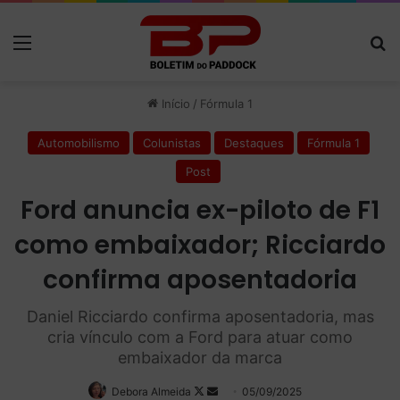
Menu
P
Início
/
Fórmula 1
Automobilismo
Colunistas
Destaques
Fórmula 1
Post
Ford anuncia ex-piloto de F1
como embaixador; Ricciardo
confirma aposentadoria
Daniel Ricciardo confirma aposentadoria, mas
cria vínculo com a Ford para atuar como
embaixador da marca
Debora Almeida
Follow
Mande
05/09/2025