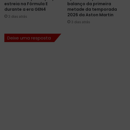
c
M
estreia na Fórmula E
balanço da primeira
e
o
durante a era GEN4
metade da temporada
S
n
2026 da Aston Martin
3 dias atrás
a
z
3 dias atrás
i
a
n
e
Deixe uma resposta
z
L
e
c
l
e
r
c
a
l
m
e
j
a
p
o
l