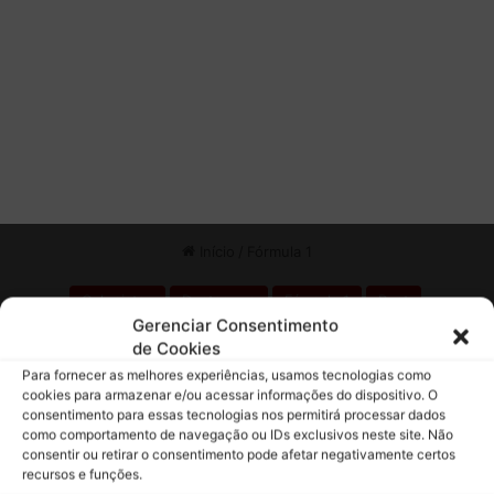
e
Gerenciar Consentimento
de Cookies
Para fornecer as melhores experiências, usamos tecnologias como
cookies para armazenar e/ou acessar informações do dispositivo. O
consentimento para essas tecnologias nos permitirá processar dados
como comportamento de navegação ou IDs exclusivos neste site. Não
consentir ou retirar o consentimento pode afetar negativamente certos
recursos e funções.