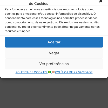
de Cookies
Assinar
Para fornecer as melhores experiências, usamos tecnologias como
cookies para armazenar e/ou acessar informações do dispositivo. O
consentimento para essas tecnologias nos permitirá processar dados
como comportamento de navegação ou IDs exclusivos neste site. Não
consentir ou retirar o consentimento pode afetar negativamente certos
recursos e funções.
Deixe uma resposta
Aceitar
Negar
Ver preferências
POLÍTICA DE COOKIES
POLÍTICA DE PRIVACIDADE