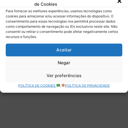
de Cookies
Assinar
Para fornecer as melhores experiências, usamos tecnologias como
cookies para armazenar e/ou acessar informações do dispositivo. O
consentimento para essas tecnologias nos permitirá processar dados
como comportamento de navegação ou IDs exclusivos neste site. Não
consentir ou retirar o consentimento pode afetar negativamente certos
recursos e funções.
Deixe uma resposta
Aceitar
Negar
Ver preferências
POLÍTICA DE COOKIES
POLÍTICA DE PRIVACIDADE