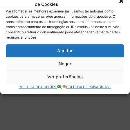
de Cookies
Assinar
Para fornecer as melhores experiências, usamos tecnologias como
cookies para armazenar e/ou acessar informações do dispositivo. O
consentimento para essas tecnologias nos permitirá processar dados
como comportamento de navegação ou IDs exclusivos neste site. Não
consentir ou retirar o consentimento pode afetar negativamente certos
recursos e funções.
Deixe uma resposta
Aceitar
Negar
Ver preferências
POLÍTICA DE COOKIES
POLÍTICA DE PRIVACIDADE