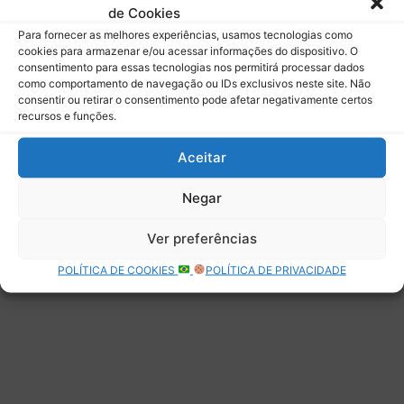
de Cookies
Assinar
Para fornecer as melhores experiências, usamos tecnologias como
cookies para armazenar e/ou acessar informações do dispositivo. O
consentimento para essas tecnologias nos permitirá processar dados
como comportamento de navegação ou IDs exclusivos neste site. Não
consentir ou retirar o consentimento pode afetar negativamente certos
recursos e funções.
Deixe uma resposta
Aceitar
Negar
Ver preferências
POLÍTICA DE COOKIES
POLÍTICA DE PRIVACIDADE