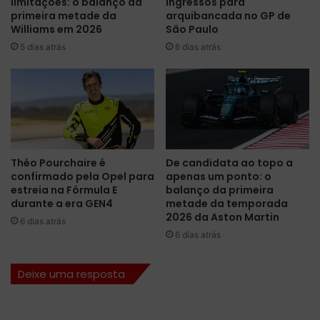
limitações: o balanço da
ingressos para
d
t
primeira metade da
arquibancada no GP de
e
o
Williams em 2026
São Paulo
d
n
5 dias atrás
6 dias atrás
e
e
s
r
t
r
i
a
n
,
a
m
d
a
a
s
Théo Pourchaire é
De candidata ao topo a
p
é
confirmado pela Opel para
apenas um ponto: o
a
V
estreia na Fórmula E
balanço da primeira
r
e
durante a era GEN4
metade da temporada
a
r
2026 da Aston Martin
6 dias atrás
a
s
6 dias atrás
s
t
i
a
Deixe uma resposta
m
p
u
p
l
e
a
n