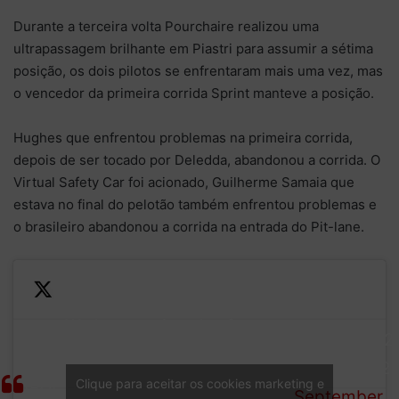
Durante a terceira volta Pourchaire realizou uma
ultrapassagem brilhante em Piastri para assumir a sétima
posição, os dois pilotos se enfrentaram mais uma vez, mas
o vencedor da primeira corrida Sprint manteve a posição.
Hughes que enfrentou problemas na primeira corrida,
depois de ser tocado por Deledda, abandonou a corrida. O
Virtual Safety Car foi acionado, Guilherme Samaia que
estava no final do pelotão também enfrentou problemas e
o brasileiro abandonou a corrida na entrada do Pit-lane.
We have a virtual safety car,
— Formula 2
VSC
as Jake Hughes exits the
(@Formula2)
(LAP
race after colliding with his
Clique para aceitar os cookies marketing e
September