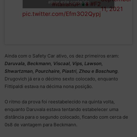
ativar este conteúdo
3/21)
team mate
#ItalianGP
#F2
11, 2021
pic.twitter.com/Efm3O2Qypj
Ainda com o Safety Car ativo, os dez primeiros eram:
Daruvala, Beckmann, Viscaal, Vips, Lawson,
Shwartzman, Pourchaire, Piastri, Zhou e Boschung
.
Drugovich já era o décimo sexto colocado, enquanto
Fittipaldi estava na décima nona posição.
O ritmo da prova foi reestabelecido na quinta volta,
enquanto Daruvala estava tentando estabelecer uma
distância para o segundo colocado, ficando com cerca de
0s8 de vantagem para Beckmann.