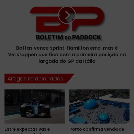
T
t
L
t
2
a
n
s
a
v
I
e
t
n
á
Bottas vence sprint, Hamilton erra, mas é
c
l
Verstappen que fica com a primeira posição na
e
i
s
largada do GP da Itália
a
p
,
r
Artigos relacionados
e
i
m
n
a
t
t
,
i
H
v
a
i
m
d
i
Entre expectativas e
Porto confirma venda de
a
l