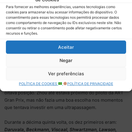
Para fornecer as melhores experiências, usamos tecnologias como
cookies para armazenar e/ou acessar informações do dispositivo. O
consentimento para essas tecnologias nos permitirá processar dados
como comportamento de navegação ou IDs exclusivos neste site. Não
consentir ou retirar o consentimento pode afetar negativamente certos
Duas voltas depois, Viscaal e Beckmann batalhavam lado a
recursos e funções.
lado pela segunda posição. Neste mesmo momento Roy
Aceitar
Nissany foi punido com cinco segundos por não ter
respeitado as instruções da direção.
Negar
Muitos incidentes eram investigados ao longo das
Ver preferências
corridas. Piastri assumiu a sétima posição na décima
POLÍTICA DE COOKIES
POLÍTICA DE PRIVACIDADE
quarta volta, enquanto Pourchaire teve que ficar com a
oitava posição. Zhou até estava próximo do piloto da ART
Gran Prix, mas não fazia uma boa escolha nos momentos
que tentava investir em uma ultrapassagem.
Durante a décima quinta volta, os dez primeiros eram:
Daruvala, Beckmann, Viscaal, Shwartzman, Lawson,