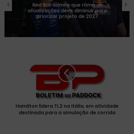
Red Bull admite que ritmo de
atualizações deve diminuir para
priorizar projeto de 2027
H
a
m
i
l
t
o
n
l
Hamilton lidera TL2 na Itália, em atividade
i
destinada para a simulação de corrida
d
e
r
B
a
o