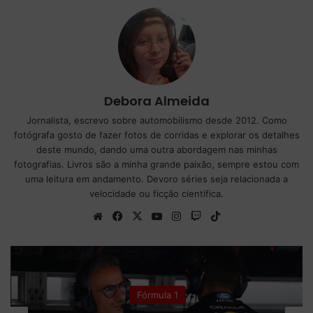
Debora Almeida
Jornalista, escrevo sobre automobilismo desde 2012. Como
fotógrafa gosto de fazer fotos de corridas e explorar os detalhes
deste mundo, dando uma outra abordagem nas minhas
fotografias. Livros são a minha grande paixão, sempre estou com
uma leitura em andamento. Devoro séries seja relacionada a
velocidade ou ficção cientifica.
We
Fa
X
Yo
Ins
Tw
Tik
bsi
ce
uT
tag
itc
To
te
bo
ub
ra
h
k
ok
e
m
Fórmula 1