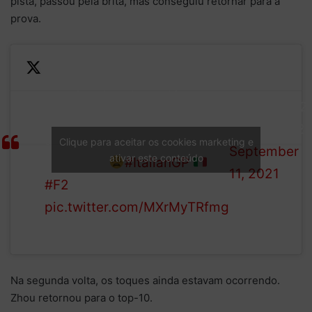
pista, passou pela brita, mas conseguiu retornar para a
prova.
After his amazing race in the
morning, Lundgaard is spun
— Formula 2
round at the Roggia chicane
LAP
(@Formula2)
and the pack scamper to
Clique para aceitar os cookies marketing e
1/21
September
ativar este conteúdo
avoid him
#ItalianGP
11, 2021
#F2
pic.twitter.com/MXrMyTRfmg
Na segunda volta, os toques ainda estavam ocorrendo.
Zhou retornou para o top-10.