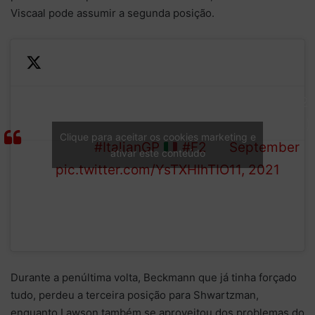
Viscaal pode assumir a segunda posição.
Beckmann goes wide, and
— Formula 2
LAP
Viscaal takes second
(@Formula2)
Clique para aceitar os cookies marketing e
19/21
place!
#ItalianGP
#F2
September
ativar este conteúdo
pic.twitter.com/YsTXHIhTIO
11, 2021
Durante a penúltima volta, Beckmann que já tinha forçado
tudo, perdeu a terceira posição para Shwartzman,
enquanto Lawson também se aproveitou dos problemas do