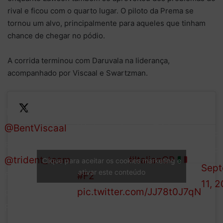
rival e ficou com o quarto lugar. O piloto da Prema se
tornou um alvo, principalmente para aqueles que tinham
chance de chegar no pódio.
A corrida terminou com Daruvala na liderança,
acompanhado por Viscaal e Swartzman.
d
That’s both
s
@BentViscaal
We haven’t seen Trident on
— Fo
e
and
the podium at this level
(@Fo
@trident_team
‘s
since 2016
#ItalianGP
Clique para aceitar os cookies marketing e
Sept
e
ativar este conteúdo
first ever
#F2
11, 
podium in
pic.twitter.com/JJ78t0J7qN
Formula 2!