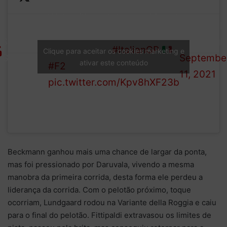
We’ve flipped the top 10 and
— Formula
we’re ready for the off in
STARTING
(@Formul
Sprint Race 2!
#ItalianGP
Clique para aceitar os cookies marketing e
GRID
Septembe
ativar este conteúdo
#F2
11, 2021
pic.twitter.com/Kpv8hXF23b
Beckmann ganhou mais uma chance de largar da ponta,
mas foi pressionado por Daruvala, vivendo a mesma
manobra da primeira corrida, desta forma ele perdeu a
liderança da corrida. Com o pelotão próximo, toque
ocorriam, Lundgaard rodou na Variante della Roggia e caiu
para o final do pelotão. Fittipaldi extravasou os limites de