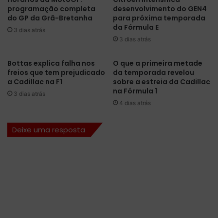
programação completa
desenvolvimento do GEN4
p
a
do GP da Grã-Bretanha
para próxima temporada
o
d
da Fórmula E
r
3 dias atrás
e
3 dias atrás
'
t
a
r
p
e
Bottas explica falha nos
O que a primeira metade
a
i
freios que tem prejudicado
da temporada revelou
g
a Cadillac na F1
sobre a estreia da Cadillac
n
na Fórmula 1
ã
o
3 dias atrás
o
s
4 dias atrás
g
l
l
i
Deixe uma resposta
o
v
b
r
a
e
l
s
'
n
a
H
u
n