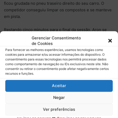
ficou grudada no pneu traseiro direito do seu carro. O
competidor conseguiu limpar os compostos e se manteve
em pista.
Restando cinco minutos para o final da sessão, Aron se
tornou o líder da sessão, com o tempo de 1m30s028,
Gerenciar Consentimento
contra 1m30s096 de Enzo Fittipaldi. Bortoleto também foi
de Cookies
superado por Hadjar que obteve o seu melhor tempo com
Para fornecer as melhores experiências, usamos tecnologias como
cookies para armazenar e/ou acessar informações do dispositivo. O
1m30s221.
consentimento para essas tecnologias nos permitirá processar dados
como comportamento de navegação ou IDs exclusivos neste site. Não
A expectativa era da melhora dos tempos, neste restante
consentir ou retirar o consentimento pode afetar negativamente certos
recursos e funções.
de sessão, mas os competidores optaram por se dirigir aos
boxes e preservar os compostos. Crawford cometeu um
Aceitar
erro, extravasando os limites de pista na curva 11, no
mesmo ponto que outros competidores erraram.
Negar
Aron faturou a pole, sendo a segunda obtida na temporada
Ver preferências
2024. Fittipaldi dividirá a primeira fila com o estoniano no