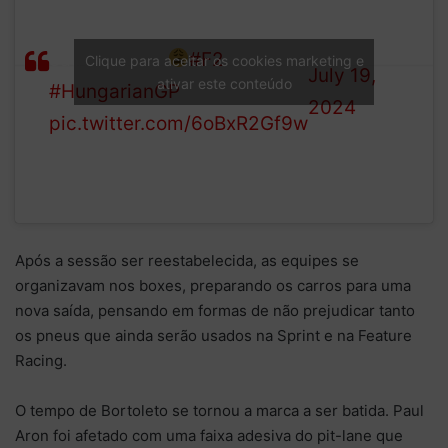
— Formula 2
halt as turn 11 continues to
(@Formula2)
cause havoc
#F2
Clique para aceitar os cookies marketing e
July 19,
ativar este conteúdo
#HungarianGP
2024
pic.twitter.com/6oBxR2Gf9w
Após a sessão ser reestabelecida, as equipes se
organizavam nos boxes, preparando os carros para uma
nova saída, pensando em formas de não prejudicar tanto
os pneus que ainda serão usados na Sprint e na Feature
Racing.
O tempo de Bortoleto se tornou a marca a ser batida. Paul
Aron foi afetado com uma faixa adesiva do pit-lane que