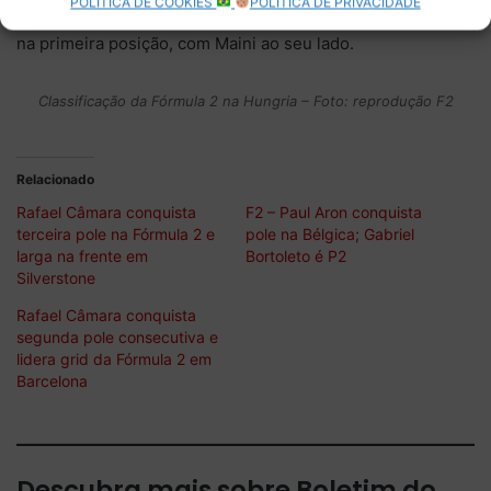
POLÍTICA DE COOKIES
POLÍTICA DE PRIVACIDADE
domingo. Richard Verschoor começará a prova do sábado
na primeira posição, com Maini ao seu lado.
Classificação da Fórmula 2 na Hungria – Foto: reprodução F2
Relacionado
Rafael Câmara conquista
F2 – Paul Aron conquista
terceira pole na Fórmula 2 e
pole na Bélgica; Gabriel
larga na frente em
Bortoleto é P2
Silverstone
Rafael Câmara conquista
segunda pole consecutiva e
lidera grid da Fórmula 2 em
Barcelona
Descubra mais sobre Boletim do