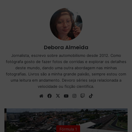
Debora Almeida
Jornalista, escrevo sobre automobilismo desde 2012. Como
fotógrafa gosto de fazer fotos de corridas e explorar os detalhes
deste mundo, dando uma outra abordagem nas minhas
fotografias. Livros são a minha grande paixão, sempre estou com
uma leitura em andamento. Devoro séries seja relacionada a
velocidade ou ficção cientifica.
We
Fa
X
Yo
Ins
Tw
Tik
bsi
ce
uT
tag
itc
To
te
bo
ub
ra
h
k
ok
e
m
Fórmula 1