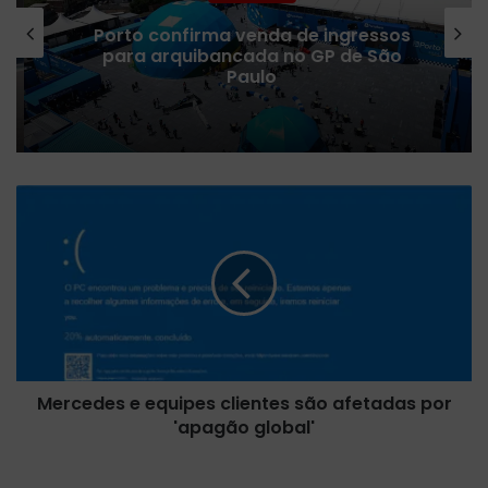
Porto confirma venda de ingressos
para arquibancada no GP de São
Paulo
M
e
r
c
e
d
e
s
e
Mercedes e equipes clientes são afetadas por
e
'apagão global'
q
u
i
N