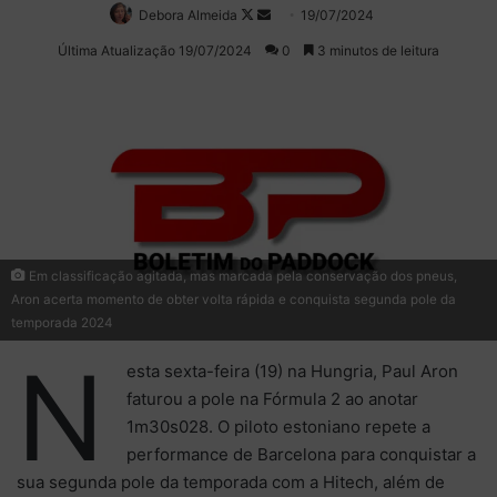
Debora Almeida
Follow
Mande
19/07/2024
on
um
Última Atualização 19/07/2024
0
3 minutos de leitura
X
e-
mail
Em classificação agitada, mas marcada pela conservação dos pneus,
Aron acerta momento de obter volta rápida e conquista segunda pole da
temporada 2024
N
esta sexta-feira (19) na Hungria, Paul Aron
faturou a pole na Fórmula 2 ao anotar
1m30s028. O piloto estoniano repete a
performance de Barcelona para conquistar a
sua segunda pole da temporada com a Hitech, além de