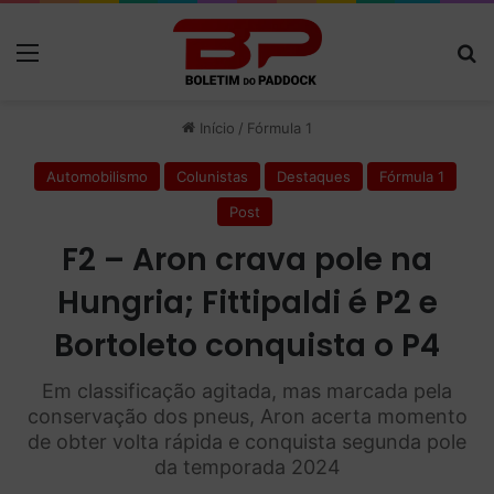
Menu
P
Início
/
Fórmula 1
Automobilismo
Colunistas
Destaques
Fórmula 1
Post
F2 – Aron crava pole na
Hungria; Fittipaldi é P2 e
Bortoleto conquista o P4
Em classificação agitada, mas marcada pela
conservação dos pneus, Aron acerta momento
de obter volta rápida e conquista segunda pole
da temporada 2024