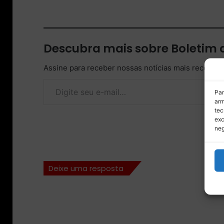
Descubra mais sobre Boletim
Assine para receber nossas notícias mais recentes
Digite seu e-mail…
Par
arm
tec
exc
neg
Deixe uma resposta