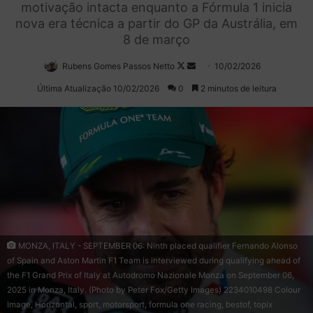
motivação intacta enquanto a Fórmula 1 inicia
nova era técnica a partir do GP da Austrália, em
8 de março
Rubens Gomes Passos Netto
Follow
Mande
10/02/2026
on
um
Última Atualização 10/02/2026
0
2 minutos de leitura
X
e-
mail
MONZA, ITALY - SEPTEMBER 06: Ninth placed qualifier Fernando Alonso
of Spain and Aston Martin F1 Team is interviewed during qualifying ahead of
the F1 Grand Prix of Italy at Autodromo Nazionale Monza on September 06,
2025 in Monza, Italy. (Photo by Peter Fox/Getty Images) 2234010498 Colour
Image, Horizontal, sport, motorsport, formula one racing, bestof, topix