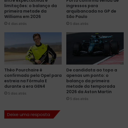
Entre expectativas e
Porto confirma venda de
o
limitações: o balanço da
ingressos para
s
v
primeira metade da
arquibancada no GP de
ã
o
Williams em 2026
São Paulo
o
g
e
4 dias atrás
5 dias atrás
r
p
i
r
d
o
e
j
i
e
n
t
a
a
u
Théo Pourchaire é
De candidata ao topo a
d
g
confirmado pela Opel para
apenas um ponto: o
u
u
estreia na Fórmula E
balanço da primeira
e
r
durante a era GEN4
metade da temporada
l
a
2026 da Aston Martin
5 dias atrás
o
e
5 dias atrás
i
r
n
a
t
Deixe uma resposta
t
e
é
r
c