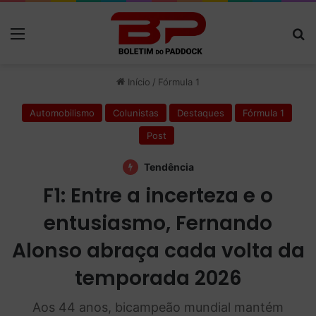
Menu
P
Início
/
Fórmula 1
Automobilismo
Colunistas
Destaques
Fórmula 1
Post
Tendência
F1: Entre a incerteza e o
entusiasmo, Fernando
Alonso abraça cada volta da
temporada 2026
Aos 44 anos, bicampeão mundial mantém