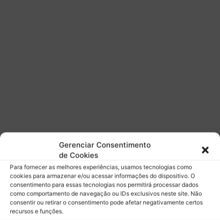
n
n
o
i
d
c
a
a
M
c
c
o
L
m
a
m
r
o
e
t
n
o
p
r
e
e
l
s
Gerenciar Consentimento
o
e
de Cookies
t
c
Para fornecer as melhores experiências, usamos tecnologias como
í
a
cookies para armazenar e/ou acessar informações do dispositivo. O
t
r
consentimento para essas tecnologias nos permitirá processar dados
u
r
como comportamento de navegação ou IDs exclusivos neste site. Não
l
consentir ou retirar o consentimento pode afetar negativamente certos
o
recursos e funções.
o
s