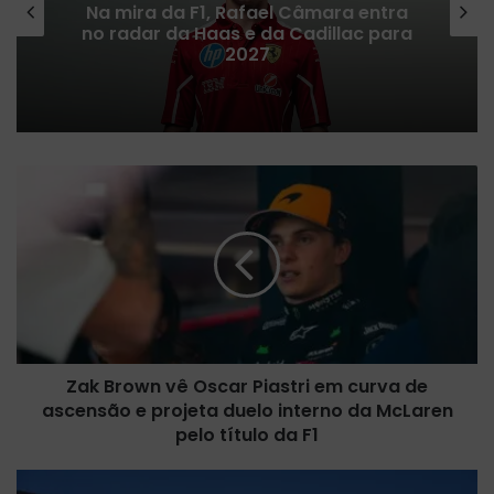
Na mira da F1, Rafael Câmara entra
no radar da Haas e da Cadillac para
2027
Z
a
k
B
r
o
w
n
v
Zak Brown vê Oscar Piastri em curva de
ê
ascensão e projeta duelo interno da McLaren
O
s
pelo título da F1
c
a
F