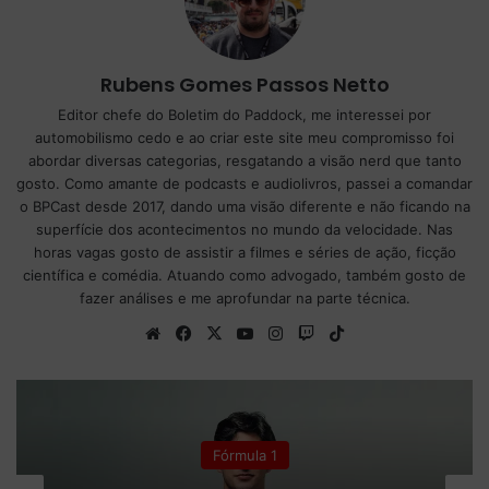
Rubens Gomes Passos Netto
Editor chefe do Boletim do Paddock, me interessei por
automobilismo cedo e ao criar este site meu compromisso foi
abordar diversas categorias, resgatando a visão nerd que tanto
gosto. Como amante de podcasts e audiolivros, passei a comandar
o BPCast desde 2017, dando uma visão diferente e não ficando na
superfície dos acontecimentos no mundo da velocidade. Nas
horas vagas gosto de assistir a filmes e séries de ação, ficção
científica e comédia. Atuando como advogado, também gosto de
fazer análises e me aprofundar na parte técnica.
We
Fa
X
Yo
Ins
Tw
Tik
bsi
ce
uT
tag
itc
To
te
bo
ub
ra
h
k
ok
e
m
Fórmula 1