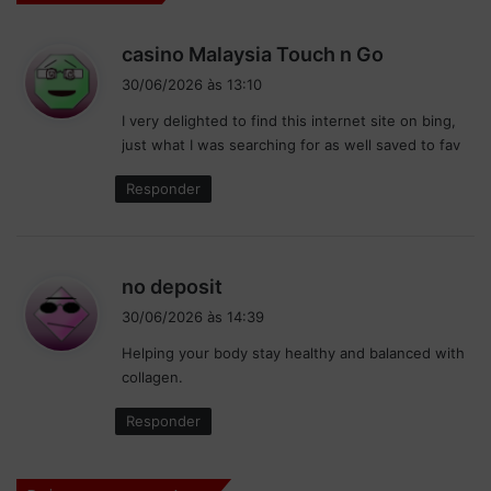
h
i
d
casino Malaysia Touch n Go
s
i
t
30/06/2026 às 13:10
s
ó
I very delighted to find this internet site on bing,
s
r
just what I was searching for as well saved to fav
e
i
c
:
Responder
a
p
a
r
d
no deposit
a
i
G
30/06/2026 às 14:39
s
P
Helping your body stay healthy and balanced with
s
d
collagen.
a
e
G
:
Responder
r
ã
-