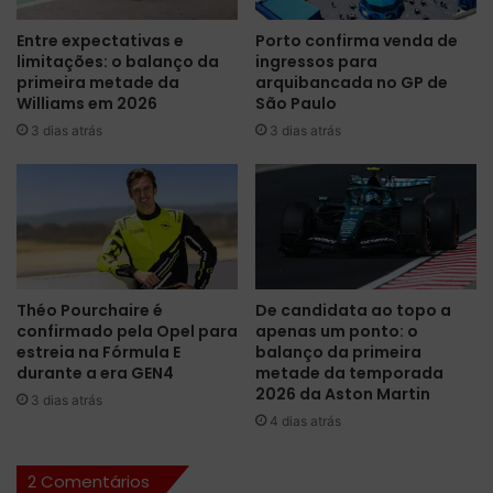
a
o
Entre expectativas e
Porto confirma venda de
o
n
limitações: o balanço da
ingressos para
G
a
primeira metade da
arquibancada no GP de
P
l
Williams em 2026
São Paulo
d
l
3 dias atrás
3 dias atrás
a
a
G
r
r
a
ã
n
-
j
B
a
r
p
e
o
Théo Pourchaire é
De candidata ao topo a
t
r
confirmado pela Opel para
apenas um ponto: o
a
p
estreia na Fórmula E
balanço da primeira
n
i
durante a era GEN4
metade da temporada
h
n
2026 da Aston Martin
3 dias atrás
a
t
4 dias atrás
u
r
2 Comentários
a