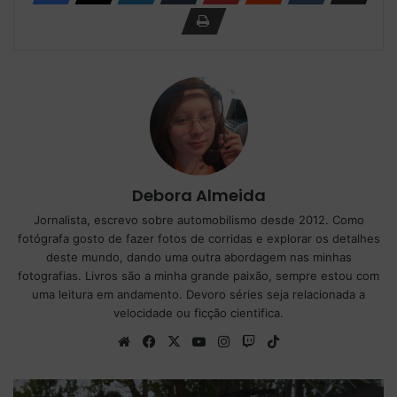
Debora Almeida
Jornalista, escrevo sobre automobilismo desde 2012. Como
fotógrafa gosto de fazer fotos de corridas e explorar os detalhes
deste mundo, dando uma outra abordagem nas minhas
fotografias. Livros são a minha grande paixão, sempre estou com
uma leitura em andamento. Devoro séries seja relacionada a
velocidade ou ficção cientifica.
We
Fa
X
Yo
Ins
Tw
Tik
bsi
ce
uT
tag
itc
To
te
bo
ub
ra
h
k