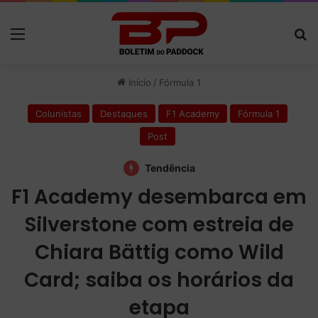
Menu
P
Início
/
Fórmula 1
Colunistas
Destaques
F1 Academy
Fórmula 1
Post
Tendência
F1 Academy desembarca em
Silverstone com estreia de
Chiara Bättig como Wild
Card; saiba os horários da
etapa