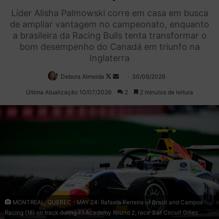
Líder Alisha Palmowski corre em casa em busca
de ampliar vantagem no campeonato, enquanto
a brasileira da Racing Bulls tenta transformar o
bom desempenho do Canadá em triunfo na
Inglaterra
Debora Almeida
Follow
Mande
30/06/2026
on
um
Última Atualização 10/07/2026
2
2 minutos de leitura
X
e-
mail
MONTREAL, QUEBEC - MAY 24: Rafaela Ferreira of Brazil and Campos
Racing (18) on track during F1 Academy Round 2, race 3 at Circuit Gilles