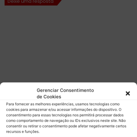
Deixe uma resposta
B
r
e
t
a
n
h
a
Gerenciar Consentimento
de Cookies
Para fornecer as melhores experiências, usamos tecnologias como
cookies para armazenar e/ou acessar informações do dispositivo. O
consentimento para essas tecnologias nos permitirá processar dados
como comportamento de navegação ou IDs exclusivos neste site. Não
consentir ou retirar o consentimento pode afetar negativamente certos
recursos e funções.