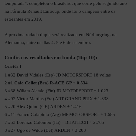
temporada”, completou o brasileiro, que corre pelo segundo ano
na Fórmula Renault Eurocup, onde foi o campeão entre os
estreantes em 2019.
A próxima rodada dupla será realizada em Nürburgring, na
Alemanha, entre os dias 4, 5 e 6 de setembro.
Confira os resultados em Ímola (Top-10):
Corrida 1
1 #32 David Vidales (Esp) JD MOTORSPORT 18 voltas
2 #1 Caio Collet (Bra) R-ACE GP + 0.534
3 #38 Wiliam Alatalo (Fin) JD MOTORSPORT + 1.023
4 #92 Victor Martins (Fra) ART GRAND PRIX + 1.338
5 #20 Alex Quinn (GB) ARDEN + 1.416
6 #11 Franco Colapinto (Arg) MP MOTORSPORT + 1.685
7 #53 Lorenzo Colombo (Ita) – BHAITECH + 2.765
8 #27 Ugo de Wilde (Bel) ARDEN + 3.208