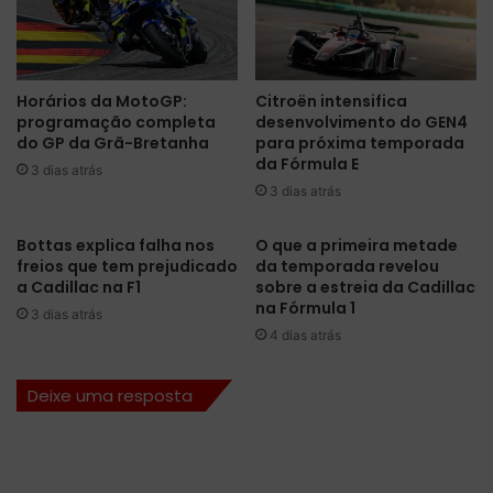
m
m
a
a
n
q
t
u
Horários da MotoGP:
Citroën intensifica
e
e
programação completa
desenvolvimento do GEN4
r
F
do GP da Grã-Bretanha
para próxima temporada
a
e
da Fórmula E
c
3 dias atrás
r
3 dias atrás
o
r
m
a
p
r
Bottas explica falha nos
O que a primeira metade
e
freios que tem prejudicado
da temporada revelou
i
a Cadillac na F1
sobre a estreia da Cadillac
t
t
na Fórmula 1
i
e
3 dias atrás
t
m
4 dias atrás
i
u
v
m
Deixe uma resposta
i
l
d
o
a
n
d
g