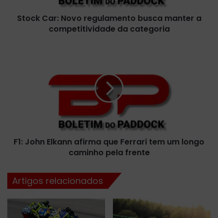
:
Stock Car: Novo regulamento busca manter a
N
competitividade da categoria
o
v
o
F
r
1
e
:
g
J
u
o
l
h
a
n
m
E
e
l
n
F1: John Elkann afirma que Ferrari tem um longo
k
t
caminho pela frente
a
o
n
b
n
Artigos relacionados
u
a
s
f
c
i
a
r