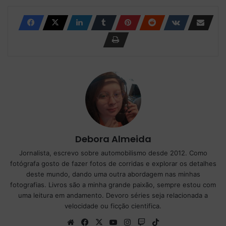
Debora Almeida
Jornalista, escrevo sobre automobilismo desde 2012. Como
fotógrafa gosto de fazer fotos de corridas e explorar os detalhes
deste mundo, dando uma outra abordagem nas minhas
fotografias. Livros são a minha grande paixão, sempre estou com
uma leitura em andamento. Devoro séries seja relacionada a
velocidade ou ficção cientifica.
We
Fa
X
Yo
Ins
Tw
Tik