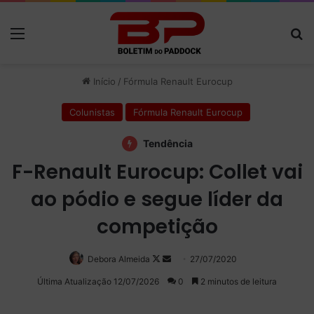
Menu
P
Início
/
Fórmula Renault Eurocup
Colunistas
Fórmula Renault Eurocup
Tendência
F-Renault Eurocup: Collet vai
ao pódio e segue líder da
competição
Debora Almeida
Follow
Mande
27/07/2020
on
um
Última Atualização 12/07/2026
0
2 minutos de leitura
X
e-
mail