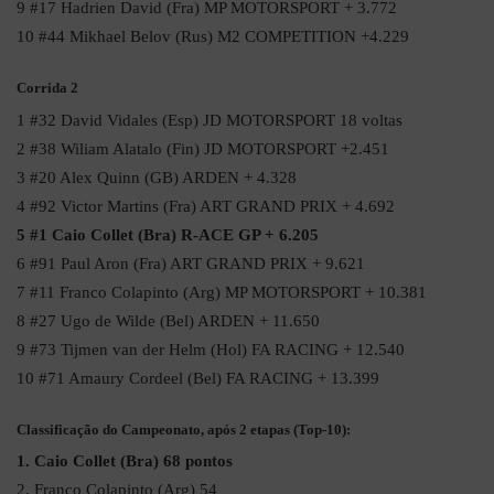
9 #17 Hadrien David (Fra) MP MOTORSPORT + 3.772
10 #44 Mikhael Belov (Rus) M2 COMPETITION +4.229
Corrida 2
1 #32 David Vidales (Esp) JD MOTORSPORT 18 voltas
2 #38 Wiliam Alatalo (Fin) JD MOTORSPORT +2.451
3 #20 Alex Quinn (GB) ARDEN + 4.328
4 #92 Victor Martins (Fra) ART GRAND PRIX + 4.692
5 #1 Caio Collet (Bra) R-ACE GP + 6.205
6 #91 Paul Aron (Fra) ART GRAND PRIX + 9.621
7 #11 Franco Colapinto (Arg) MP MOTORSPORT + 10.381
8 #27 Ugo de Wilde (Bel) ARDEN + 11.650
9 #73 Tijmen van der Helm (Hol) FA RACING + 12.540
10 #71 Amaury Cordeel (Bel) FA RACING + 13.399
Classificação do Campeonato, após 2 etapas (Top-10):
1. Caio Collet (Bra) 68 pontos
2. Franco Colapinto (Arg) 54