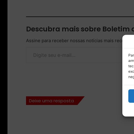
Descubra mais sobre Boletim
Assine para receber nossas notícias mais recentes
Digite seu e-mail…
Par
arm
tec
exc
neg
Deixe uma resposta