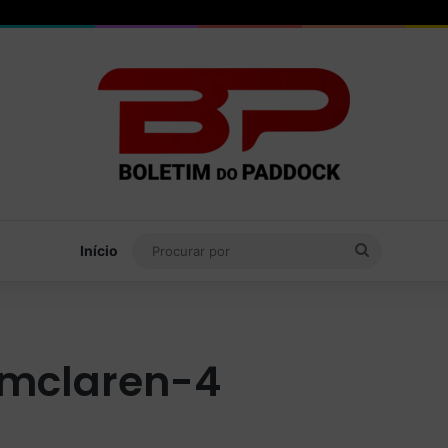
Procurar
Início
por
-mclaren-4