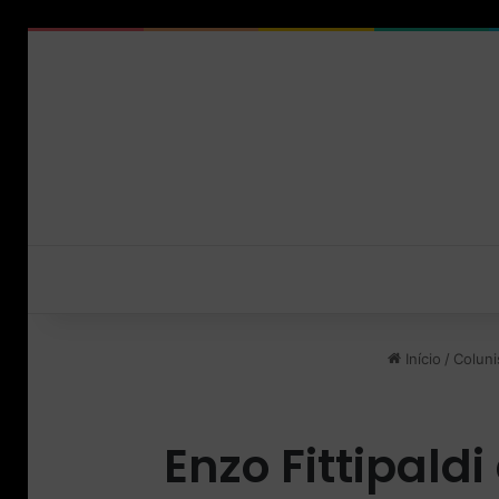
Início
/
Coluni
Enzo Fittipald