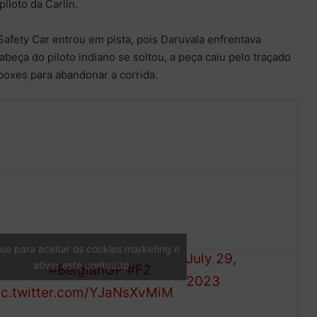
loto da Carlin.
afety Car entrou em pista, pois Daruvala enfrentava
abeça do piloto indiano se soltou, a peça caiu pelo traçado
boxes para abandonar a corrida.
maury Cordeel has spun and
— Formula 2
talled the car, leading to the
(@Formula2)
afety Car being
que para aceitar os cookies marketing e
July 29,
ativar este conteúdo
eployed
#BelgianGP
#F2
2023
ic.twitter.com/YJaNsXvMiM