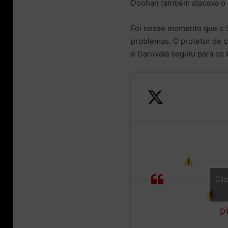
Doohan também atacava o pi
Foi nesse momento que o S
problemas. O protetor de c
e Daruvala seguiu para os 
A
s
LAP
SAFETY
S
Cli
2/17
CAR
d
p