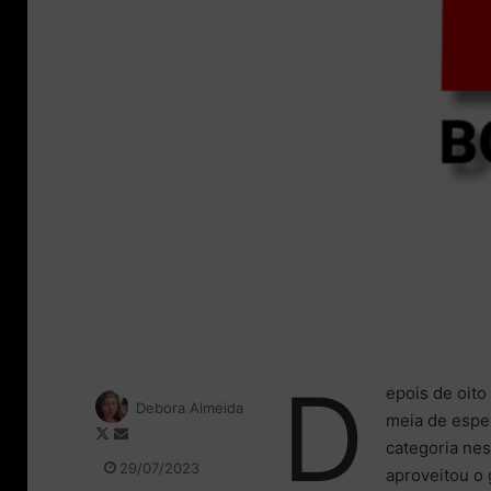
D
epois de oit
Debora Almeida
meia de esper
F
M
categoria ne
o
a
29/07/2023
aproveitou o 
l
n