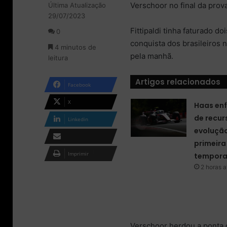
Verschoor no final da prova 
Última Atualização
l
d
29/07/2023
o
e
w
u
Fittipaldi tinha faturado d
0
o
m
conquista dos brasileiros 
4 minutos de
n
e
pela manhã.
leitura
X
-
m
a
Artigos relacionados
Facebook
i
l
X
Haas enf
de recur
Linkedin
evolução
primeir
Compartilhar via e-
Imprimir
tempora
mail
2 horas a
Verschoor herdou a ponta 