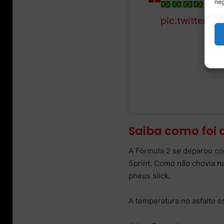
neg
#Be
pic.twitter.
Saiba como foi a
A Fórmula 2 se deparou com
Sprint. Como não chovia na
pneus slick.
A temperatura no asfalto 