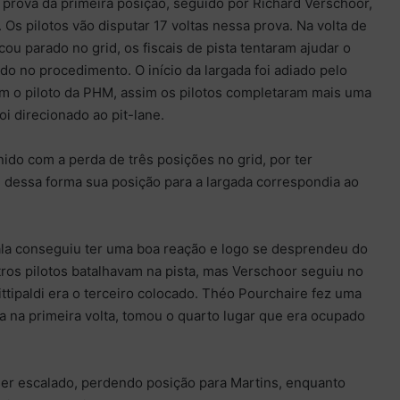
prova da primeira posição, seguido por Richard Verschoor,
. Os pilotos vão disputar 17 voltas nessa prova. Na volta de
ou parado no grid, os fiscais de pista tentaram ajudar o
do no procedimento. O início da largada foi adiado pelo
m o piloto da PHM, assim os pilotos completaram mais uma
oi direcionado ao pit-lane.
ido com a perda de três posições no grid, por ter
 dessa forma sua posição para a largada correspondia ao
ala conseguiu ter uma boa reação e logo se desprendeu do
tros pilotos batalhavam na pista, mas Verschoor seguiu no
ttipaldi era o terceiro colocado. Théo Pourchaire fez uma
 na primeira volta, tomou o quarto lugar que era ocupado
r escalado, perdendo posição para Martins, enquanto