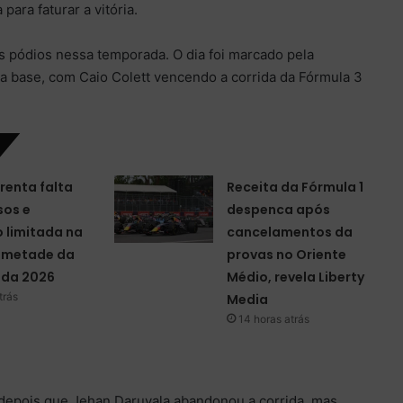
para faturar a vitória.
ois pódios nessa temporada. O dia foi marcado pela
na base, com Caio Colett vencendo a corrida da Fórmula 3
renta falta
Receita da Fórmula 1
sos e
despenca após
 limitada na
cancelamentos da
a metade da
provas no Oriente
da 2026
Médio, revela Liberty
trás
Media
14 horas atrás
depois que Jehan Daruvala abandonou a corrida, mas