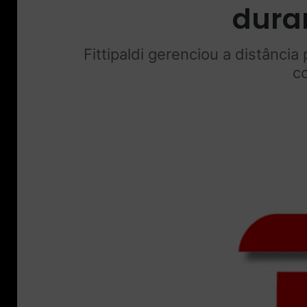
duran
Fittipaldi gerenciou a distânci
co