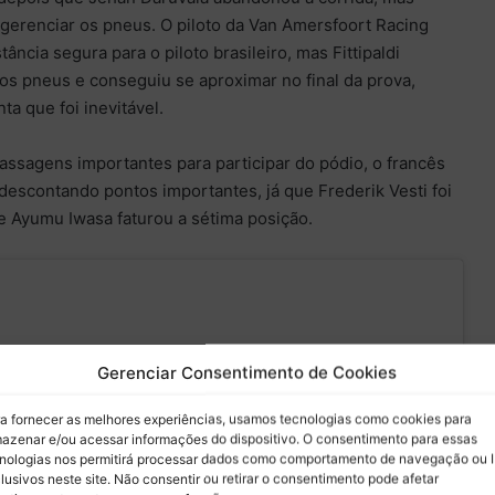
 gerenciar os pneus. O piloto da Van Amersfoort Racing
ância segura para o piloto brasileiro, mas Fittipaldi
os pneus e conseguiu se aproximar no final da prova,
a que foi inevitável.
assagens importantes para participar do pódio, o francês
 descontando pontos importantes, já que Frederik Vesti foi
e Ayumu Iwasa faturou a sétima posição.
Gerenciar Consentimento de Cookies
a fornecer as melhores experiências, usamos tecnologias como cookies para
ZO!!!!!
— Formula 2
azenar e/ou acessar informações do dispositivo. O consentimento para essas
nologias nos permitirá processar dados como comportamento de navegação ou 
(@Formula2)
lusivos neste site. Não consentir ou retirar o consentimento pode afetar
que para aceitar os cookies marketing e