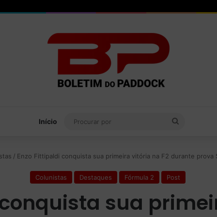
Procurar
Início
por
stas
/
Enzo Fittipaldi conquista sua primeira vitória na F2 durante prova 
Colunistas
Destaques
Fórmula 2
Post
i conquista sua primeir