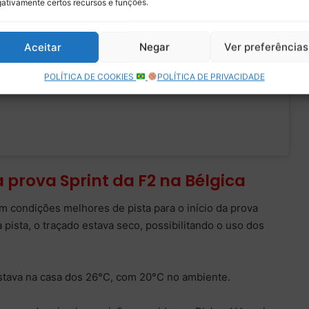
ativamente certos recursos e funções.
lgianGP
#F2
@enzofitti
July 29,
ativar este conteúdo
com/5mfA6JZPEw
2023
Aceitar
Negar
Ver preferências
POLÍTICA DE COOKIES
POLÍTICA DE PRIVACIDADE
 prova Sprint da F2 na Bélgica
 condições melhores de pista para o início da prova
 pista, o traçado estava seco, possibilitando o uso dos
estava na casa dos 26°C, com 20°C no ambiente.