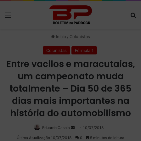
Menu
P
Início
/
Colunistas
Colunistas
Fórmula 1
Entre vacilos e maracutaias,
um campeonato muda
totalmente – Dia 50 de 365
dias mais importantes na
história do automobilismo
Eduardo Casola
Mande
10/07/2018
um
Última Atualização 10/07/2018
0
5 minutos de leitura