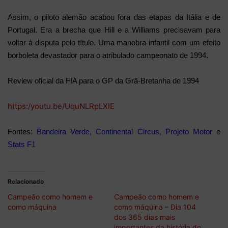
Assim, o piloto alemão acabou fora das etapas da Itália e de
Portugal. Era a brecha que Hill e a Williams precisavam para
voltar à disputa pelo título. Uma manobra infantil com um efeito
borboleta devastador para o atribulado campeonato de 1994.
Review oficial da FIA para o GP da Grã-Bretanha de 1994
https:/youtu.be/UquNLRpLXIE
Fontes:
Bandeira Verde
,
Continental Circus
,
Projeto Motor
e
Stats F1
Relacionado
Campeão como homem e
Campeão como homem e
como máquina
como máquina – Dia 104
dos 365 dias mais
importantes da história do