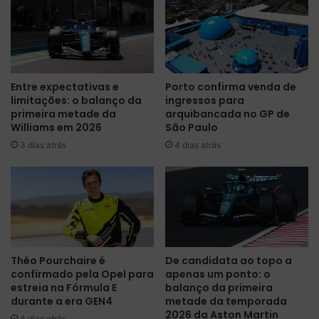
e
s
n
t
c
a
e
U
n
m
a
Entre expectativas e
Porto confirma venda de
e
limitações: o balanço da
ingressos para
c
m
primeira metade da
arquibancada no GP de
a
S
Williams em 2026
São Paulo
s
i
a
3 dias atrás
4 dias atrás
l
d
v
e
e
H
r
a
s
m
t
i
o
l
n
Théo Pourchaire é
De candidata ao topo a
t
e
confirmado pela Opel para
apenas um ponto: o
o
–
estreia na Fórmula E
balanço da primeira
n
D
durante a era GEN4
metade da temporada
,
i
2026 da Aston Martin
4 dias atrás