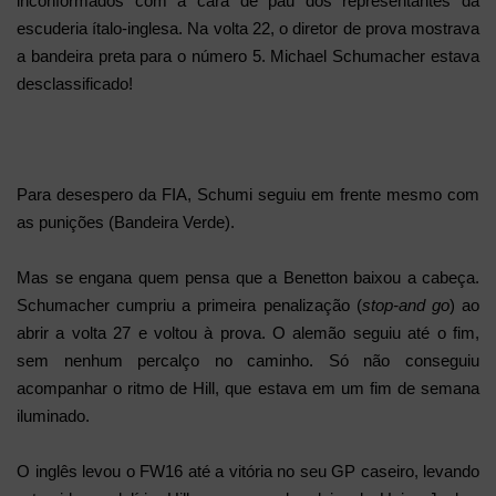
inconformados com a cara de pau dos representantes da
escuderia ítalo-inglesa. Na volta 22, o diretor de prova mostrava
a bandeira preta para o número 5. Michael Schumacher estava
desclassificado!
Para desespero da FIA, Schumi seguiu em frente mesmo com
as punições (Bandeira Verde).
Mas se engana quem pensa que a Benetton baixou a cabeça.
Schumacher cumpriu a primeira penalização (
stop-and go
) ao
abrir a volta 27 e voltou à prova. O alemão seguiu até o fim,
sem nenhum percalço no caminho. Só não conseguiu
acompanhar o ritmo de Hill, que estava em um fim de semana
iluminado.
O inglês levou o FW16 até a vitória no seu GP caseiro, levando