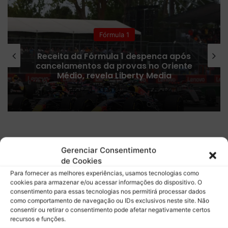
Colunistas
Fórmula 1 confirma plano para
ampliar número de corridas Sprint
em 2027
G
P
Gerenciar Consentimento
d
de Cookies
a
Para fornecer as melhores experiências, usamos tecnologias como
I
cookies para armazenar e/ou acessar informações do dispositivo. O
n
consentimento para essas tecnologias nos permitirá processar dados
g
como comportamento de navegação ou IDs exclusivos neste site. Não
l
consentir ou retirar o consentimento pode afetar negativamente certos
a
recursos e funções.
t