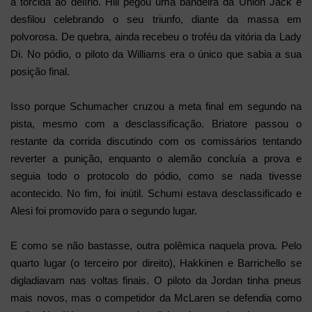
a torcida ao delírio. Hill pegou uma bandeira da Union Jack e
desfilou celebrando o seu triunfo, diante da massa em
polvorosa. De quebra, ainda recebeu o troféu da vitória da Lady
Di. No pódio, o piloto da Williams era o único que sabia a sua
posição final.
Isso porque Schumacher cruzou a meta final em segundo na
pista, mesmo com a desclassificação. Briatore passou o
restante da corrida discutindo com os comissários tentando
reverter a punição, enquanto o alemão concluía a prova e
seguia todo o protocolo do pódio, como se nada tivesse
acontecido. No fim, foi inútil. Schumi estava desclassificado e
Alesi foi promovido para o segundo lugar.
E como se não bastasse, outra polêmica naquela prova. Pelo
quarto lugar (o terceiro por direito), Hakkinen e Barrichello se
digladiavam nas voltas finais. O piloto da Jordan tinha pneus
mais novos, mas o competidor da McLaren se defendia como