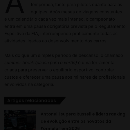
p
o
r
a
d
a