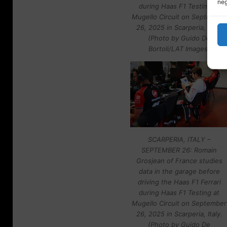
neg
during Haas F1 Testing at
Mugello Circuit on September
26, 2025 in Scarperia, Italy.
(Photo by Guido De
Bortoli/LAT Images)
SCARPERIA, ITALY –
SEPTEMBER 26: Romain
Grosjean of France studies
data in the garage before
driving the Haas F1 Ferrari
during Haas F1 Testing at
Mugello Circuit on September
26, 2025 in Scarperia, Italy.
(Photo by Guido De