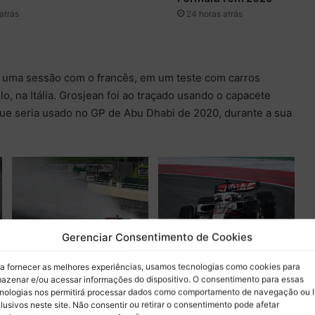
atrás
24 horas atrás
 uma sessão com o francês, em um teste com carros
o, na Itália. Grosjean foi ao traçado usando o capacete
que seria usado no GP de Abu Dhabi de 2020, durante a sua
Gerenciar Consentimento de Cookies
SCARPERIA, ITALY –
SCARPERIA, ITALY –
a fornecer as melhores experiências, usamos tecnologias como cookies para
SEPTEMBER 26: Romain
SEPTEMBER 26: Romain
azenar e/ou acessar informações do dispositivo. O consentimento para essas
nologias nos permitirá processar dados como comportamento de navegação ou 
Grosjean of France driving the
e
Grosjean of France driving the
lusivos neste site. Não consentir ou retirar o consentimento pode afetar
(8) Haas F1 Ferrari on track
(8) Haas F1 Ferrari on track