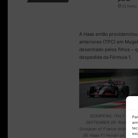
mail
22 horas 
A Haas então providenciou
anteriores (TPC) em Mugell
desenhado pelos filhos – 
despedida da Fórmula 1.
SCARPERIA, ITALY –
Par
SEPTEMBER 26: Romain
arm
tec
Grosjean of France driving th
exc
(8) Haas F1 Ferrari on track