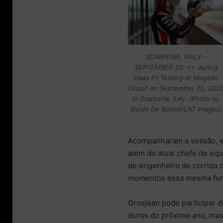
SCARPERIA, ITALY –
SEPTEMBER 25: <> during
Haas F1 Testing at Mugello
Circuit on September 25, 202
in Scarperia, Italy. (Photo by
Guido De Bortoli/LAT Images)
Acompanharam a sessão, es
além do atual chefe de equ
de engenheiro de corrida 
momentos essa mesma funç
Grosjean pode participar d
duros do próximo ano, mas