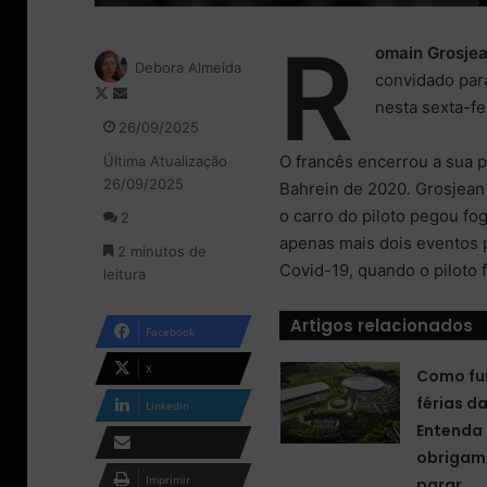
R
omain Grosje
Debora Almeida
convidado par
F
M
nesta sexta-fei
o
a
26/09/2025
l
n
O francês encerrou a sua 
Última Atualização
l
d
26/09/2025
o
e
Bahrein de 2020. Grosjean 
w
u
o carro do piloto pegou f
2
o
m
apenas mais dois eventos 
2 minutos de
n
e
Covid-19, quando o piloto 
leitura
X
-
m
a
Artigos relacionados
Facebook
i
l
X
Como fu
férias d
Linkedin
Entenda 
obrigam 
Compartilhar via e-
Imprimir
parar