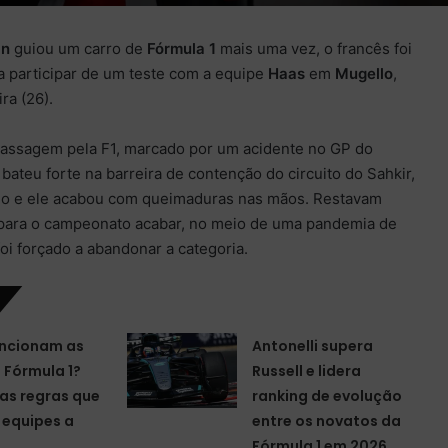
an
guiou um carro de
Fórmula 1
mais uma vez, o francês foi
a participar de um teste com a equipe
Haas
em
Mugello
,
ra (26).
passagem pela F1, marcado por um acidente no GP do
bateu forte na barreira de contenção do circuito do Sahkir,
ogo e ele acabou com queimaduras nas mãos. Restavam
para o campeonato acabar, no meio de uma pandemia de
foi forçado a abandonar a categoria.
ncionam as
Antonelli supera
a Fórmula 1?
Russell e lidera
as regras que
ranking de evolução
equipes a
entre os novatos da
Fórmula 1 em 2026