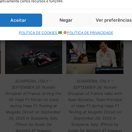
ativamente certos recursos e funções.
during Haas F1 Testing at
during Haas F1 Testing at
Mugello Circuit on September
Mugello Circuit on September
26, 2025 in Scarperia, Italy.
26, 2025 in Scarperia, Italy.
Aceitar
Negar
Ver preferências
(Photo by Guido De
(Photo by Guido De
Bortoli/LAT Images)
Bortoli/LAT Images)
POLÍTICA DE COOKIES
POLÍTICA DE PRIVACIDADE
SCARPERIA, ITALY –
SCARPERIA, ITALY –
SEPTEMBER 26: Romain
SEPTEMBER 26: Romain
Grosjean of France driving the
Grosjean of France talks with
(8) Haas F1 Ferrari on track
Ayao Komatsu, Team Principal
during Haas F1 Testing at
of Haas F1 during Haas F1
Mugello Circuit on September
Testing at Mugello Circuit on
26, 2025 in Scarperia, Italy.
September 26, 2025 in
(Photo by Guido De
Scarperia, Italy. (Photo by
Bortoli/LAT Images)
Guido De Bortoli/LAT Images)