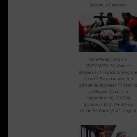
Bortoli/LAT Images)
SCARPERIA, ITALY –
SEPTEMBER 26: Romain
Grosjean of France driving th
Haas F1 Ferrari leaves the
garage during Haas F1 Testin
at Mugello Circuit on
September 26, 2025 in
Scarperia, Italy. (Photo by
Guido De Bortoli/LAT Images)