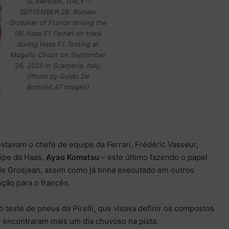
SCARPERIA, ITALY –
SEPTEMBER 26: Romain
Grosjean of France driving the
(8) Haas F1 Ferrari on track
during Haas F1 Testing at
Mugello Circuit on September
26, 2025 in Scarperia, Italy.
(Photo by Guido De
Bortoli/LAT Images)
5
tavam o chefe de equipe da Ferrari, Frédéric Vasseur,
ipe da Haas,
Ayao Komatsu
– este último fazendo o papel
de Grosjean, assim como já tinha executado em outros
ão para o francês.
o teste de pneus da Pirelli, que visava definir os compostos
 encontraram mais um dia chuvoso na pista.