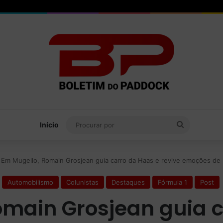
Procurar
Início
por
Em Mugello, Romain Grosjean guia carro da Haas e revive emoções de
Automobilismo
Colunistas
Destaques
Fórmula 1
Post
omain Grosjean guia c