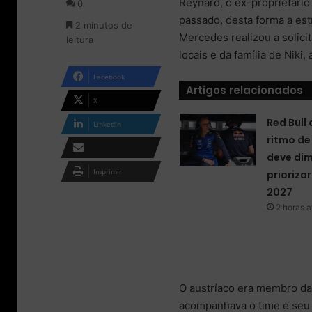
Reynard, o ex-proprietário
0
o
m
passado, desta forma a est
2 minutos de
n
e
Mercedes realizou a solici
leitura
X
-
locais e da família de Nik
m
a
Facebook
i
Artigos relacionados
l
X
Red Bull
Linkedin
ritmo de
deve dim
Compartilhar via e-
Imprimir
priorizar
mail
2027
2 horas a
O austríaco era membro da
acompanhava o time e seu 