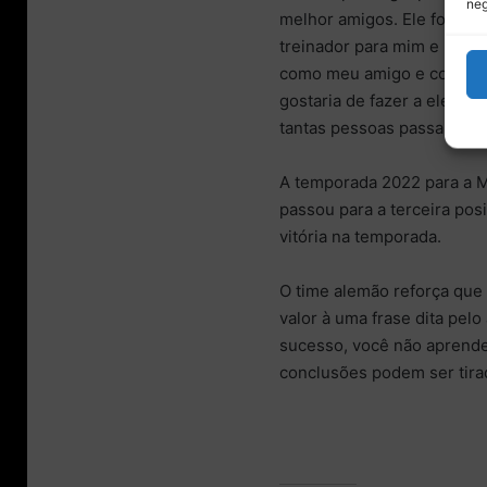
neg
melhor amigos. Ele foi um
treinador para mim e um fo
como meu amigo e como pr
gostaria de fazer a ele es
tantas pessoas passarão pe
A temporada 2022 para a Me
passou para a terceira po
vitória na temporada.
O time alemão reforça que
valor à uma frase dita pel
sucesso, você não aprende
conclusões podem ser tira