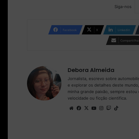
Siga-nos
Facebook
X
Linkedin
Compartilhar
Debora Almeida
Jornalista, escrevo sobre automobil
e explorar os detalhes deste mundo,
minha grande paixão, sempre estou 
velocidade ou ficção cientifica.
We
Fa
X
Yo
Ins
Tw
Tik
bsi
ce
uT
tag
itc
To
te
bo
ub
ra
h
k
ok
e
m