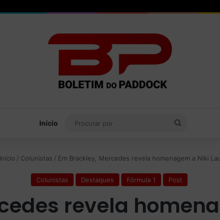
Procurar
Início
por
Início
/
Colunistas
/
Em Brackley, Mercedes revela homenagem a Niki La
Colunistas
Destaques
Fórmula 1
Post
rcedes revela homena