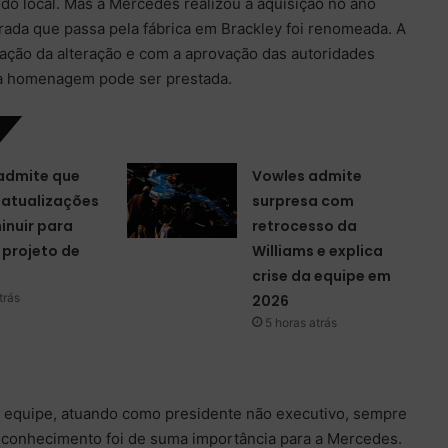
 do local. Mas a Mercedes realizou a aquisição no ano
rada que passa pela fábrica em Brackley foi renomeada. A
tação da alteração e com a aprovação das autoridades
i, a homenagem pode ser prestada.
 admite que
Vowles admite
 atualizações
surpresa com
inuir para
retrocesso da
 projeto de
Williams e explica
crise da equipe em
trás
2026
5 horas atrás
 equipe, atuando como presidente não executivo, sempre
conhecimento foi de suma importância para a Mercedes.