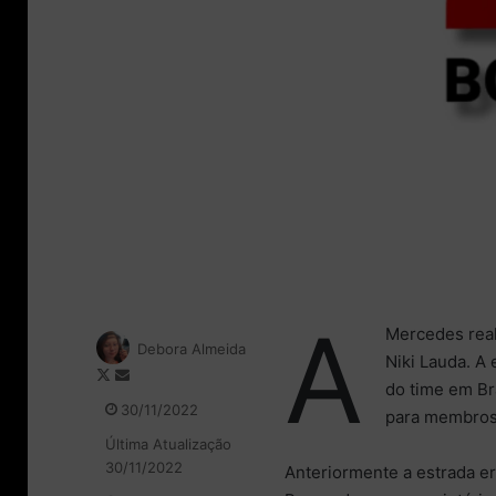
A
Mercedes rea
Debora Almeida
Niki Lauda. A
F
M
do time em Bra
o
a
30/11/2022
para membros
l
n
Última Atualização
l
d
30/11/2022
o
e
Anteriormente a estrada e
w
u