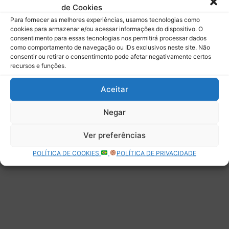
de Cookies
Assinar
Para fornecer as melhores experiências, usamos tecnologias como
cookies para armazenar e/ou acessar informações do dispositivo. O
consentimento para essas tecnologias nos permitirá processar dados
como comportamento de navegação ou IDs exclusivos neste site. Não
consentir ou retirar o consentimento pode afetar negativamente certos
recursos e funções.
Deixe uma resposta
Aceitar
Negar
Ver preferências
POLÍTICA DE COOKIES
POLÍTICA DE PRIVACIDADE