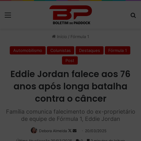
Menu
P
Início
/
Fórmula 1
Automobilismo
Colunistas
Destaques
Fórmula 1
Post
Eddie Jordan falece aos 76
anos após longa batalha
contra o câncer
Família comunica falecimento do ex-proprietário
de equipe de Fórmula 1, Eddie Jordan
Debora Almeida
Follow
Mande
20/03/2025
on
um
Última Atualização 20/03/2025
0
2 minutos de leitura