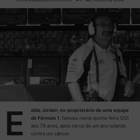
X
e-
mail
E
ddie Jordan
,
ex-proprietário de uma equipe
de Fórmula 1
, faleceu nesta quinta-feira (20)
aos 76 anos, após cerca de um ano lutando
contra um câncer.