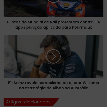
o
s
d
o
Pilotos do Mundial de Rali protestam contra FIA
M
após punição aplicada para Fourmaux
u
n
d
F
i
1
a
:
l
S
d
a
e
i
R
n
a
z
l
r
i
F1: Sainz revela nervosismo ao ajudar Williams
e
p
na estratégia de Albon na Austrália
v
r
e
o
l
Artigos relacionados
t
a