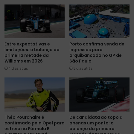
e
n
s
e
t
r
a
v
m
o
c
s
o
i
Entre expectativas e
Porto confirma venda de
n
s
limitações: o balanço da
ingressos para
t
m
primeira metade da
arquibancada no GP de
r
o
Williams em 2026
São Paulo
a
a
4 dias atrás
5 dias atrás
F
o
I
a
A
j
a
u
p
d
ó
a
s
r
p
W
Théo Pourchaire é
De candidata ao topo a
u
i
confirmado pela Opel para
apenas um ponto: o
n
l
estreia na Fórmula E
balanço da primeira
i
l