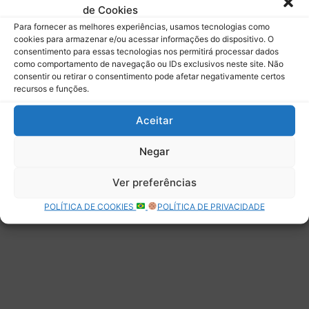
de Cookies
Assinar
Para fornecer as melhores experiências, usamos tecnologias como
cookies para armazenar e/ou acessar informações do dispositivo. O
consentimento para essas tecnologias nos permitirá processar dados
como comportamento de navegação ou IDs exclusivos neste site. Não
consentir ou retirar o consentimento pode afetar negativamente certos
recursos e funções.
Deixe uma resposta
Aceitar
Negar
Ver preferências
POLÍTICA DE COOKIES
POLÍTICA DE PRIVACIDADE