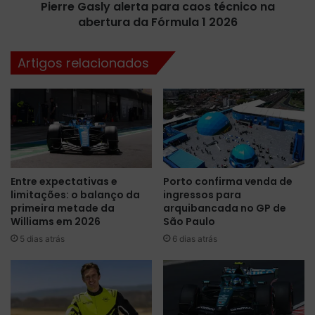
t
Pierre Gasly alerta para caos técnico na
l
a
abertura da Fórmula 1 2026
y
m
a
d
l
Artigos relacionados
e
e
c
r
i
t
s
a
õ
p
e
a
s
r
d
a
Entre expectativas e
Porto confirma venda de
a
c
limitações: o balanço da
ingressos para
F
a
primeira metade da
arquibancada no GP de
ó
o
Williams em 2026
São Paulo
r
s
5 dias atrás
6 dias atrás
m
t
u
é
l
c
a
n
1
i
e