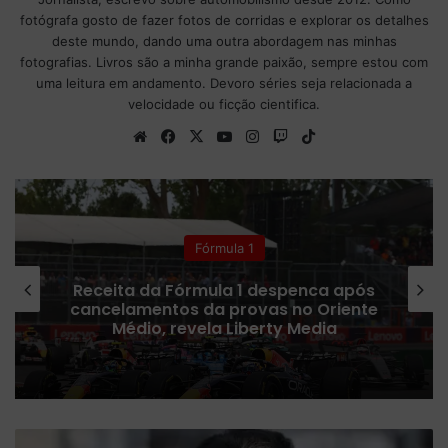
fotógrafa gosto de fazer fotos de corridas e explorar os detalhes
deste mundo, dando uma outra abordagem nas minhas
fotografias. Livros são a minha grande paixão, sempre estou com
uma leitura em andamento. Devoro séries seja relacionada a
velocidade ou ficção cientifica.
We
Fa
X
Yo
Ins
Tw
Tik
bsi
ce
uT
tag
itc
To
te
bo
ub
ra
h
k
ok
e
m
Colunistas
Fórmula 1 confirma plano para
ampliar número de corridas Sprint
em 2027
S