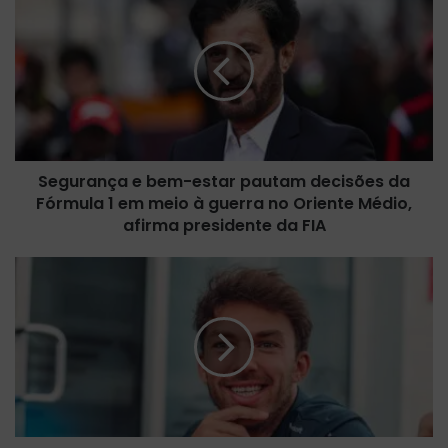
e
g
u
r
a
n
ç
a
Segurança e bem-estar pautam decisões da
e
Fórmula 1 em meio à guerra no Oriente Médio,
b
e
afirma presidente da FIA
m
-
P
e
i
s
e
t
r
a
r
r
e
p
G
a
a
u
s