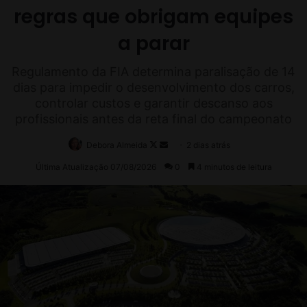
e
d
a
F
I
A