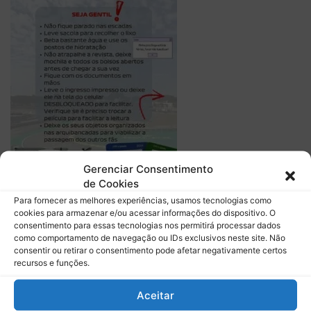
Gerenciar Consentimento
de Cookies
Para fornecer as melhores experiências, usamos tecnologias como
cookies para armazenar e/ou acessar informações do dispositivo. O
consentimento para essas tecnologias nos permitirá processar dados
como comportamento de navegação ou IDs exclusivos neste site. Não
consentir ou retirar o consentimento pode afetar negativamente certos
Descubra mais sobre Boletim do
recursos e funções.
Paddock
Aceitar
Assine para receber nossas notícias mais recentes por e-