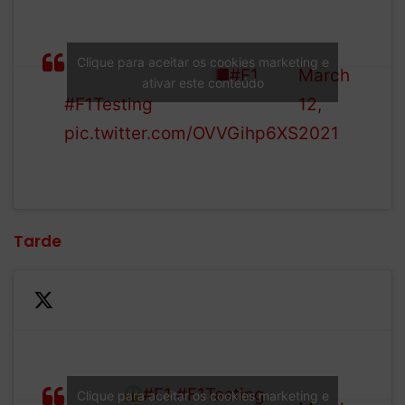
pace for our first morning
Formula
session of pre-season
1 (@F1)
Clique para aceitar os cookies marketing e
testing in Bahrain
#F1
March
ativar este conteúdo
#F1Testing
12,
pic.twitter.com/OVVGihp6XS
2021
Tarde
—
Formula
It’s a sandy afternoon in
1 (@F1)
Sakhir!
#F1
#F1Testing
Clique para aceitar os cookies marketing e