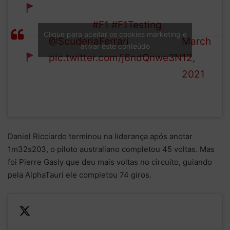
Charles Leclerc has stopped
Formula
RED
at Turn 4
#F1
#F1Testing
1 (@F1)
Clique para aceitar os cookies marketing e
FLAG
@ScuderiaFerrari
March
ativar este conteúdo
pic.twitter.com/j6ndQnwe3N
12,
2021
Daniel Ricciardo terminou na liderança após anotar
1m32s203, o piloto australiano completou 45 voltas. Mas
foi Pierre Gasly que deu mais voltas no circuito, guiando
pela AlphaTauri ele completou 74 giros.
Daniel Ricciardo set the
—