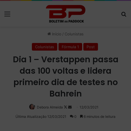
Menu
P
Início
/
Colunistas
Colunistas
Fórmula 1
Post
Dia 1 – Verstappen passa
das 100 voltas e lidera
primeiro dia de testes no
Bahrein
Debora Almeida
Follow
Mande
12/03/2021
on
um
Última Atualização 12/03/2021
0
6 minutos de leitura
X
e-
mail