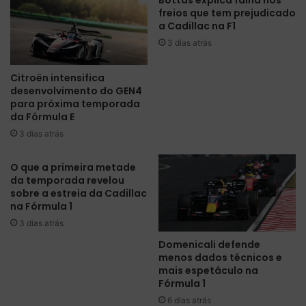
Bottas explica falha nos
m
n
freios que tem prejudicado
a
v
a Cadillac na F1
s
e
3 dias atrás
n
n
a
c
Citroën intensifica
m
e
desenvolvimento do GEN4
a
p
para próxima temporada
n
e
da Fórmula E
h
l
3 dias atrás
ã
a
d
p
o
r
O que a primeira metade
p
da temporada revelou
i
sobre a estreia da Cadillac
r
m
na Fórmula 1
i
e
m
i
3 dias atrás
e
r
Domenicali defende
i
a
menos dados técnicos e
r
v
mais espetáculo na
o
e
Fórmula 1
d
z
6 dias atrás