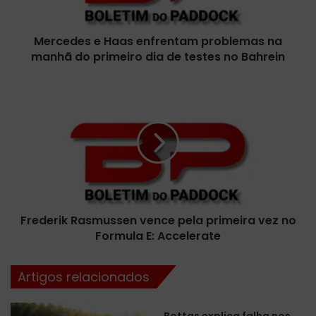
s
e
Mercedes e Haas enfrentam problemas na
H
manhã do primeiro dia de testes no Bahrein
a
a
s
F
e
r
n
e
f
d
r
e
e
r
n
i
t
k
a
R
m
Frederik Rasmussen vence pela primeira vez no
a
p
Formula E: Accelerate
s
r
m
o
u
Artigos relacionados
b
s
l
s
e
e