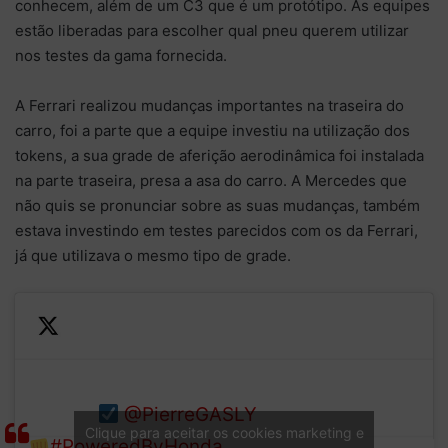
conhecem, além de um C3 que é um protótipo. As equipes
estão liberadas para escolher qual pneu querem utilizar
nos testes da gama fornecida.
A Ferrari realizou mudanças importantes na traseira do
carro, foi a parte que a equipe investiu na utilização dos
tokens, a sua grade de aferição aerodinâmica foi instalada
na parte traseira, presa a asa do carro. A Mercedes que
não quis se pronunciar sobre as suas mudanças, também
estava investindo em testes parecidos com os da Ferrari,
já que utilizava o mesmo tipo de grade.
First laps of the new
— Honda Racing
season
@PierreGASLY
F1
Clique para aceitar os cookies marketing e
#PoweredByHonda
(@HondaRacingF1)