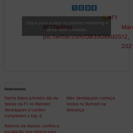
More than
laps on
For
FINAL
the board on day one
#F1
1 (@
Clique para aceitar os cookies marketing e
CLASSIFICATION
#F1Testing
Mar
ativar este conteúdo
pic.twitter.com/GB3dG6kd0S
12,
202
Relacionado
Norris lidera primeiro dia de
Max Verstappen começa
testes da F1 no Bahrein;
testes no Bahrein na
Verstappen e Leclerc
liderança
completam o top-3
Retorno de Alonso: confira a
escalação dos pilotos para