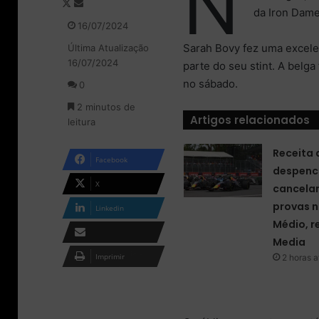
N
F
M
da Iron Dame
o
a
16/07/2024
l
n
Sarah Bovy fez uma excele
Última Atualização
l
d
16/07/2024
o
e
parte do seu stint. A belga
w
u
no sábado.
0
o
m
2 minutos de
n
e
Artigos relacionados
leitura
X
-
m
Receita 
a
Facebook
i
despenc
l
X
cancela
provas n
Linkedin
Médio, r
Media
Compartilhar via e-
Imprimir
2 horas a
mail