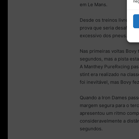
neg
em Le Mans.
Desde os treinos livres e
prova que seria desafiante
excessivo dos pneus.
Nas primeiras voltas Bovy 
segundos, mas a pista est
A Manthey PureRxcing pas
stint era realizado na cla
foi inevitável, mas Bovy fez
Quando a Iron Dames pass
margem segura para o ter
apresentou um ritmo compet
consideravelmente a distân
segundos.