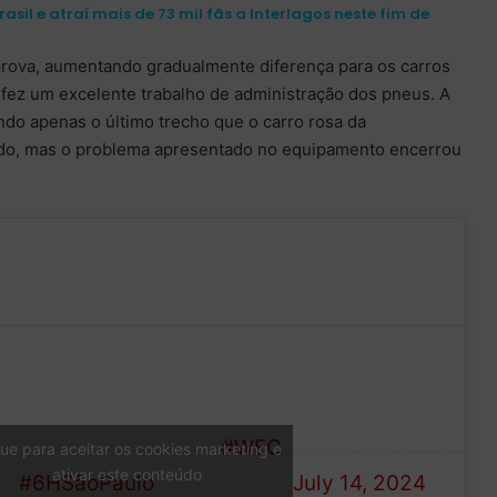
asil e atraí mais de 73 mil fãs a Interlagos neste fim de
prova, aumentando gradualmente diferença para os carros
 fez um excelente trabalho de administração dos pneus. A
ando apenas o último trecho que o carro rosa da
ido, mas o problema apresentado no equipamento encerrou
.
Although Michelle was
ready to rejoin the race, we
— Iron Dames
couldn’t keep going.
#WEC
(@IronDames_)
que para aceitar os cookies marketing e
ativar este conteúdo
#6HSãoPaulo
July 14, 2024