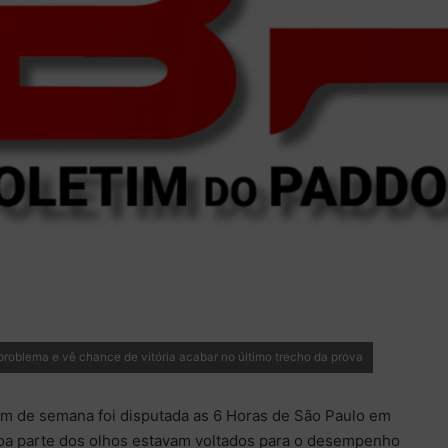
problema e vê chance de vitória acabar no último trecho da prova
fim de semana foi disputada as 6 Horas de São Paulo em
boa parte dos olhos estavam voltados para o desempenho