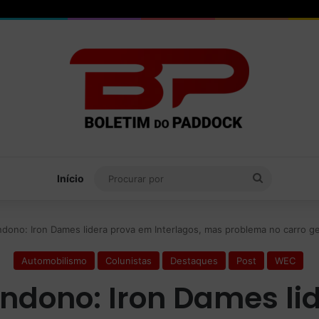
Procurar
Início
por
ndono: Iron Dames lidera prova em Interlagos, mas problema no carro 
Automobilismo
Colunistas
Destaques
Post
WEC
andono: Iron Dames li