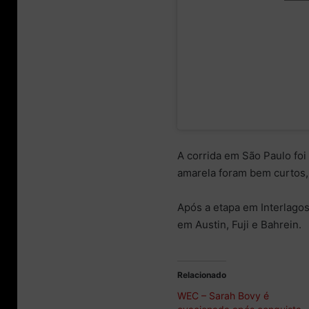
over.
unfortunate
had to retir
the #85.
A corrida em São Paulo fo
amarela foram bem curtos,
Após a etapa em Interlagos
em Austin, Fuji e Bahrein.
Relacionado
WEC – Sarah Bovy é