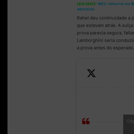
LEIA MAIS:
WEC retorna ao Br
semana
Rahel deu continuidade a 
que estavam atrás. A suíça
prova parecia segura, falt
Lamborghini seria conduz
a prova antes do esperado
Due to an
issue with
Our
the water
race
hose, we
Cli
is
have