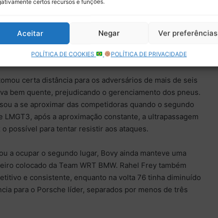
ativamente certos recursos e funções.
las mostraram um trabalho promissor em Interlagos, em uma
Aceitar
Negar
Ver preferências
, não apenas pelo tráfego intenso, mas pelo desgaste
POLÍTICA DE COOKIES
POLÍTICA DE PRIVACIDADE
tomou certa distância para os adversários de mais de seis
ava bem quente, prejudicando o gerenciamento dos pneus.
sou a se aproximar das competidoras quando o segundo
sse LMGT3, após a aproximação constante, a ultrapassagem
 o possível para tentar resistir aos ataques.
ou a ocupar o segundo lugar, Bovy ainda manteve uma
ceiro colocado da Team WRT BMW. Rahel Frey também
itivo e consistente, enquanto na volta 76 tinha diminuído
cia para o Porsche líder, separados por menos de três