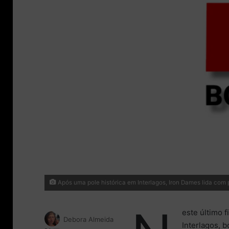
Após uma pole histórica em Interlagos, Iron Dames lida com 
este último 
Debora Almeida
Interlagos, 