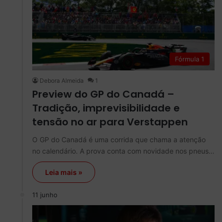
Fórmula 1
Debora Almeida
1
Preview do GP do Canadá –
Tradição, imprevisibilidade e
tensão no ar para Verstappen
O GP do Canadá é uma corrida que chama a atenção
no calendário. A prova conta com novidade nos pneus…
Leia mais »
11 junho