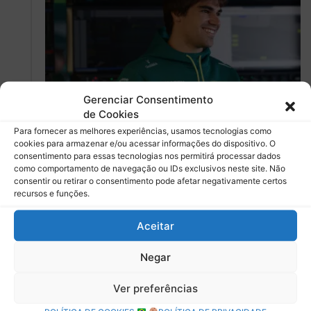
Gerenciar Consentimento
Fórmula 1
de Cookies
Para fornecer as melhores experiências, usamos tecnologias como
Debora Almeida
0
cookies para armazenar e/ou acessar informações do dispositivo. O
Após passar por procedimento
consentimento para essas tecnologias nos permitirá processar dados
como comportamento de navegação ou IDs exclusivos neste site. Não
médico, Lance Stroll está
consentir ou retirar o consentimento pode afetar negativamente certos
confirmado para o GP do Canadá
recursos e funções.
Após não particiar do GP da Espanha, Stroll retorna ao
Aceitar
carro da Aston Martin para corrida em casa
Negar
Leia mais »
Ver preferências
11 junho