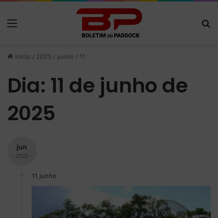
Menu
P
Início
/
2025
/
junho
/
11
Dia:
11 de junho de
2025
jun
- 2025 -
11 junho