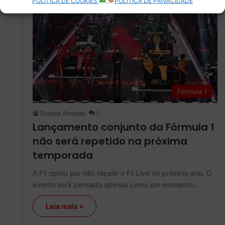
POLÍTICA DE COOKIES
POLÍTICA DE PRIVACIDADE
Fórmula 1
Debora Almeida
0
Lançamento conjunto da Fórmula 1
não será repetido na próxima
temporada
A F1 optou por não repetir o F1 Live no próximo ano. O
evento será pensado apenas como um momento…
Leia mais »