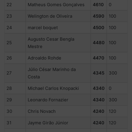
22
Matheus Gomes Gonçalves
4610
0
23
Welington de Oliveira
4590
100
24
marcel boquet
4500
100
Augusto Cesar Bengla
25
4480
100
Mestre
26
Adroaldo Rohde
4470
100
Júlio César Marinho da
27
4345
300
Costa
28
Michael Carlos Knopacki
4340
0
29
Leonardo Fornazier
4340
300
30
Chris Novach
4240
120
31
Jayme Girão Júnior
4240
120