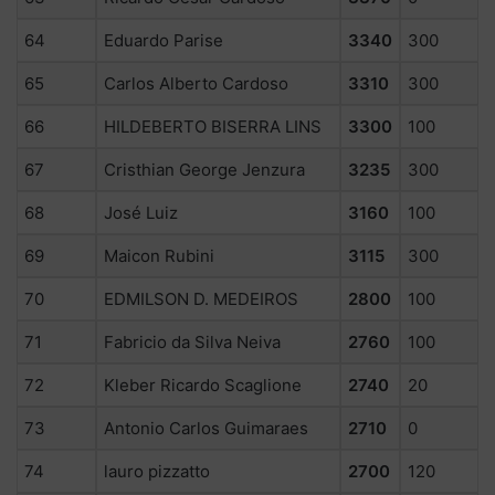
64
Eduardo Parise
3340
300
65
Carlos Alberto Cardoso
3310
300
66
HILDEBERTO BISERRA LINS
3300
100
67
Cristhian George Jenzura
3235
300
68
José Luiz
3160
100
69
Maicon Rubini
3115
300
70
EDMILSON D. MEDEIROS
2800
100
71
Fabricio da Silva Neiva
2760
100
72
Kleber Ricardo Scaglione
2740
20
73
Antonio Carlos Guimaraes
2710
0
74
lauro pizzatto
2700
120