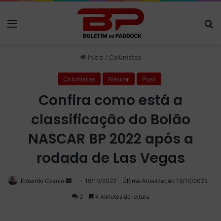
Menu
P
Início
/
Colunistas
Colunistas
Nascar
Post
Confira como está a
classificação do Bolão
NASCAR BP 2022 após a
rodada de Las Vegas
Eduardo Casola
Mande
19/10/2022
Última Atualização 19/10/2022
um
0
4 minutos de leitura
e-
mail