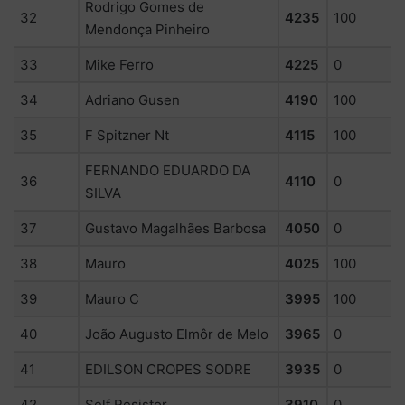
Rodrigo Gomes de
32
4235
100
Mendonça Pinheiro
33
Mike Ferro
4225
0
34
Adriano Gusen
4190
100
35
F Spitzner Nt
4115
100
FERNANDO EDUARDO DA
36
4110
0
SILVA
37
Gustavo Magalhães Barbosa
4050
0
38
Mauro
4025
100
39
Mauro C
3995
100
40
João Augusto Elmôr de Melo
3965
0
41
EDILSON CROPES SODRE
3935
0
42
Self Resistor
3910
0