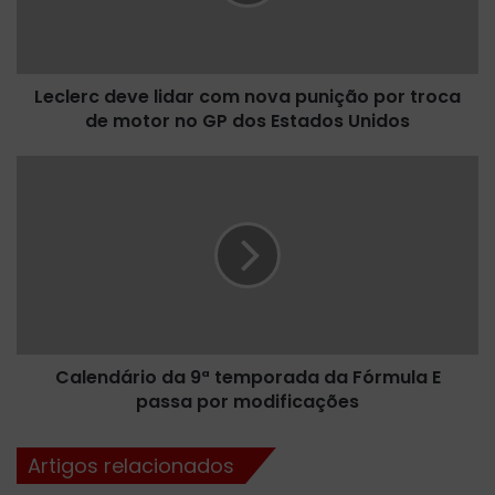
r
c
d
e
Leclerc deve lidar com nova punição por troca
v
de motor no GP dos Estados Unidos
e
l
i
C
d
a
a
l
r
e
c
n
o
d
m
á
n
r
o
i
v
Calendário da 9ª temporada da Fórmula E
o
a
passa por modificações
d
p
a
u
9
Artigos relacionados
n
ª
i
t