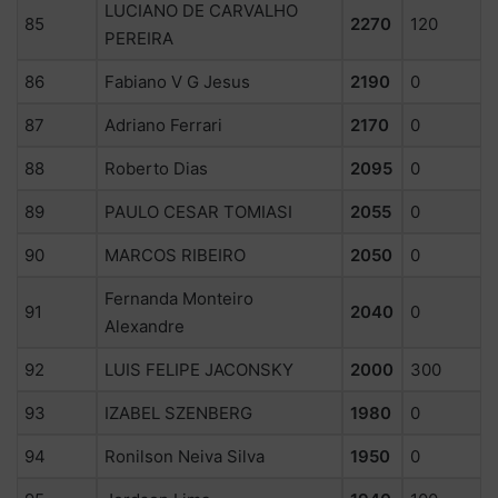
LUCIANO DE CARVALHO
85
2270
120
PEREIRA
86
Fabiano V G Jesus
2190
0
87
Adriano Ferrari
2170
0
88
Roberto Dias
2095
0
89
PAULO CESAR TOMIASI
2055
0
90
MARCOS RIBEIRO
2050
0
Fernanda Monteiro
91
2040
0
Alexandre
92
LUIS FELIPE JACONSKY
2000
300
93
IZABEL SZENBERG
1980
0
94
Ronilson Neiva Silva
1950
0