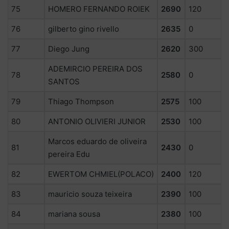
75
HOMERO FERNANDO ROIEK
2690
120
76
gilberto gino rivello
2635
0
77
Diego Jung
2620
300
ADEMIRCIO PEREIRA DOS
78
2580
0
SANTOS
79
Thiago Thompson
2575
100
80
ANTONIO OLIVIERI JUNIOR
2530
100
Marcos eduardo de oliveira
81
2430
0
pereira Edu
82
EWERTOM CHMIEL(POLACO)
2400
120
83
mauricio souza teixeira
2390
100
84
mariana sousa
2380
100