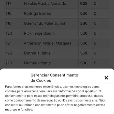
117
Nikolas Rocha Azevedo
625
0
118
Rodrigo Barros
560
0
119
Guerrando Palei Junior
560
0
120
Rick Feigenbaum
560
0
121
Anderson Miguel Marques
560
0
122
Matheus Ranielli
550
0
123
Fagner vicente
500
0
124
Wellington Fellipe Gomes
150
0
Gerenciar Consentimento
de Cookies
125
José Carlos lemes
150
0
Para fornecer as melhores experiências, usamos tecnologias como
cookies para armazenar e/ou acessar informações do dispositivo. O
126
ANDRE LUIZ LINS PEREIRA
150
0
consentimento para essas tecnologias nos permitirá processar dados
como comportamento de navegação ou IDs exclusivos neste site. Não
127
Pedro Lopes
150
0
consentir ou retirar o consentimento pode afetar negativamente certos
recursos e funções.
128
Jose Eduardo
100
0