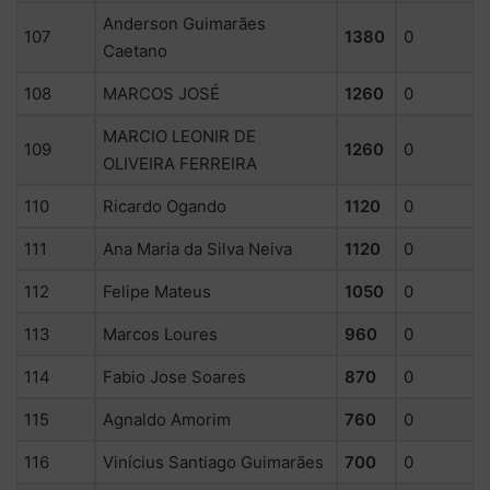
Anderson Guimarães
107
1380
0
Caetano
108
MARCOS JOSÉ
1260
0
MARCIO LEONIR DE
109
1260
0
OLIVEIRA FERREIRA
110
Ricardo Ogando
1120
0
111
Ana Maria da Silva Neiva
1120
0
112
Felipe Mateus
1050
0
113
Marcos Loures
960
0
114
Fabio Jose Soares
870
0
115
Agnaldo Amorim
760
0
116
Vinícius Santiago Guimarães
700
0