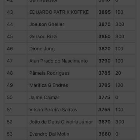
43
EDUARDO PATRIK KOFFKE
3895
100
44
Joelson Gheller
3870
300
45
Gerson Rizzi
3850
300
46
Dione Jung
3820
100
47
Alan Prado do Nascimento
3790
100
48
Pâmela Rodrigues
3785
20
49
Mariliza G Endres
3785
120
50
Jaime Caimar
3775
0
51
Vilson Pereira Santos
3755
100
52
João de Deus Oliveira Júnior
3670
300
53
Evandro Dal Molin
3660
0