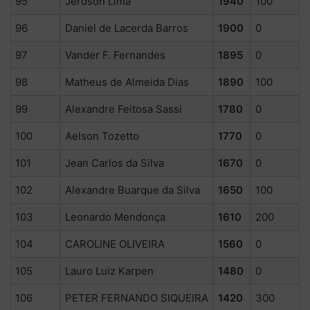
95
Jerdson Lima
1940
100
96
Daniel de Lacerda Barros
1900
0
97
Vander F. Fernandes
1895
0
98
Matheus de Almeida Dias
1890
100
99
Alexandre Feitosa Sassi
1780
0
100
Aelson Tozetto
1770
0
101
Jean Carlos da Silva
1670
0
102
Alexandre Buarque da Silva
1650
100
103
Leonardo Mendonça
1610
200
104
CAROLINE OLIVEIRA
1560
0
105
Lauro Luiz Karpen
1480
0
106
PETER FERNANDO SIQUEIRA
1420
300