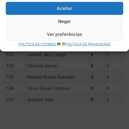
Aceitar
129
Ronaldo Garcia
100
0
130
Fiori Zonta
60
0
Negar
131
GUSTAVO HOMEM
50
0
Ver preferências
132
Rodrigo Salvador
50
0
POLÍTICA DE COOKIES
POLÍTICA DE PRIVACIDADE
133
Juliano Jaco Lange
0
0
134
Vinícius Geron
0
0
135
Nikolas Rocha Azevedo
0
0
136
Silvio Cesar Cardoso
0
0
137
Gustavo Aoki
0
0