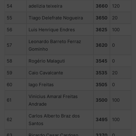
54
adelizia teixeira
3660
120
55
Tiago Delefrate Nogueira
3650
20
56
Luis Henrique Endres
3625
100
Leonardo Barreto Ferraz
57
3620
0
Gominho
58
Rogério Malaguti
3545
0
59
Caio Cavalcante
3535
20
60
Iago Freitas
3505
0
Vinicius Amaral Freitas
61
3500
100
Andrade
Carlos Alberto Braz dos
62
3495
100
Santos
63
Ricardo Cesar Cardoso
3370
0