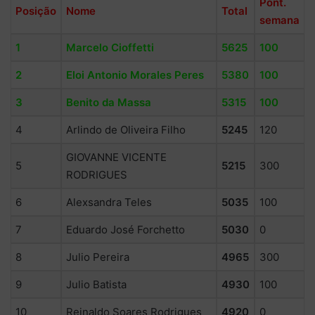
Pont.
Posição
Nome
Total
semana
1
Marcelo Cioffetti
5625
100
2
Eloi Antonio Morales Peres
5380
100
3
Benito da Massa
5315
100
4
Arlindo de Oliveira Filho
5245
120
GIOVANNE VICENTE
5
5215
300
RODRIGUES
6
Alexsandra Teles
5035
100
7
Eduardo José Forchetto
5030
0
8
Julio Pereira
4965
300
9
Julio Batista
4930
100
10
Reinaldo Soares Rodrigues
4920
0