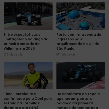
ç
e
ã
m
o
p
p
o
o
r
r
a
Entre expectativas e
Porto confirma venda de
t
d
limitações: o balanço da
ingressos para
r
a
primeira metade da
arquibancada no GP de
o
d
Williams em 2026
São Paulo
c
a
3 dias atrás
4 dias atrás
a
F
d
ó
e
r
m
m
o
u
t
l
o
a
r
E
Théo Pourchaire é
De candidata ao topo a
n
p
confirmado pela Opel para
apenas um ponto: o
o
a
estreia na Fórmula E
balanço da primeira
G
s
durante a era GEN4
metade da temporada