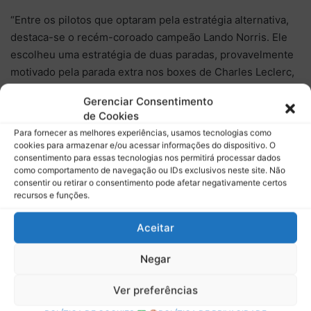
“Entre os pilotos que optaram pela estratégia alternativa,
destaca-se o recém-coroado campeão Lando Norris. Ele
escolheu uma estratégia de duas paradas, provavelmente
motivado pela parada extra nos boxes de Charles Leclerc,
da Ferrari, utilizando os dois jogos de pneus duros novos
Gerenciar Consentimento
que a McLaren havia guardado para a corrida.”
de Cookies
Para fornecer as melhores experiências, usamos tecnologias como
“Lewis Hamilton, da Ferrari, também usou um jogo de
cookies para armazenar e/ou acessar informações do dispositivo. O
pneus novos para seu stint final, neste caso, os médios.
consentimento para essas tecnologias nos permitirá processar dados
como comportamento de navegação ou IDs exclusivos neste site. Não
Essa excelente escolha permitiu que ele ganhasse várias
consentir ou retirar o consentimento pode afetar negativamente certos
posições, evidenciando o quão próximas estavam as duas
recursos e funções.
opções estratégicas, como demonstrado por nossas
Aceitar
simulações.”
Negar
Ver preferências