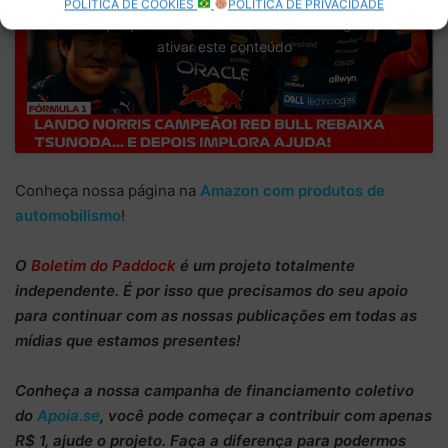
POLÍTICA DE COOKIES
POLÍTICA DE PRIVACIDADE
Clique para aceitar os cookies marketing e
ativar este conteúdo
Conheça nossa página na
Amazon com produtos de
automobilismo
!
O
Boletim do Paddock
é um projeto totalmente
independente
. É por isso que precisamos do
seu apoio
para continuar
com as nossas publicações em todas as
mídias que estamos presentes!
Conheça
a nossa campanha de
financiamento coletivo
do
Apoia.se
, você pode começar a
contribuir com apenas
R$ 1
, ajude o projeto. Faça a diferença para podermos