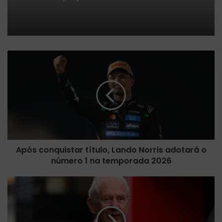
A
p
ó
s
c
o
n
q
u
Após conquistar título, Lando Norris adotará o
i
número 1 na temporada 2026
s
t
a
R
r
e
t
d
í
B