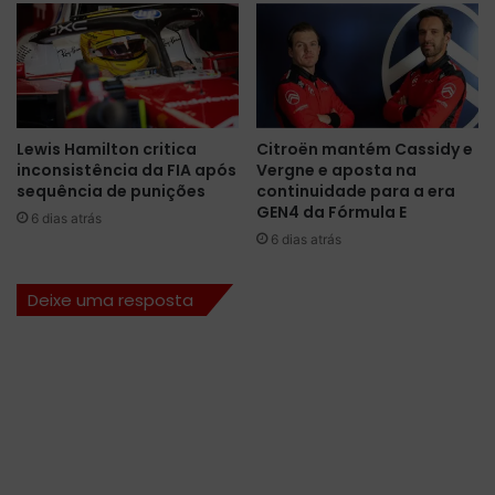
á
u
o
t
n
M
ú
a
m
r
e
k
Lewis Hamilton critica
Citroën mantém Cassidy e
r
o
inconsistência da FIA após
Vergne e aposta na
o
a
sequência de punições
continuidade para a era
1
p
GEN4 da Fórmula E
6 dias atrás
n
ó
6 dias atrás
a
s
t
2
e
0
Deixe uma resposta
m
a
p
n
o
o
r
s
a
a
d
t
a
u
2
a