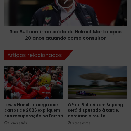
t
u
u
l
l
l
o
c
,
o
L
Red Bull confirma saída de Helmut Marko após
n
a
20 anos atuando como consultor
f
n
i
d
r
Artigos relacionados
o
m
N
a
o
s
r
a
r
í
i
d
s
a
a
d
Lewis Hamilton nega que
GP do Bahrein em Sepang
d
e
carros de 2026 expliquem
será disputado à tarde,
o
H
sua recuperação na Ferrari
confirma circuito
t
e
a
5 dias atrás
6 dias atrás
l
r
m