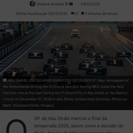
Debora Almeida
Follow
Mande
09/12/2025
on
um
Última Atualização 09/12/2025
0
3 minutos de leitura
X
e-
mail
ABU DHABI, UNITED ARAB EMIRATES - DECEMBER 07: Max Verstappen of
the Netherlands driving the (1) Oracle Red Bull Racing RB21 leads the field
into turn one at the start during the F1 Grand Prix of Abu Dhabi at Yas Marina
Circuit on December 07, 2025 in Abu Dhabi, United Arab Emirates. (Photo by
Mark Thompson/Getty Images)
O
GP de Abu Dhabi marcou o final da
temporada 2025, assim como a decisão do