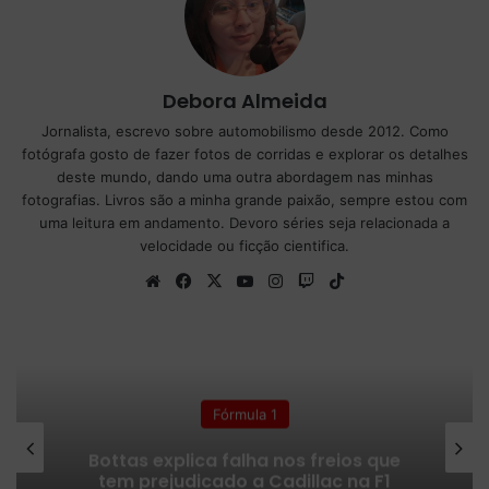
Debora Almeida
Jornalista, escrevo sobre automobilismo desde 2012. Como
fotógrafa gosto de fazer fotos de corridas e explorar os detalhes
deste mundo, dando uma outra abordagem nas minhas
fotografias. Livros são a minha grande paixão, sempre estou com
uma leitura em andamento. Devoro séries seja relacionada a
velocidade ou ficção cientifica.
We
Fa
X
Yo
Ins
Tw
Tik
bsi
ce
uT
tag
itc
To
te
bo
ub
ra
h
k
ok
e
m
Fórmula 1
Bottas explica falha nos freios que
tem prejudicado a Cadillac na F1