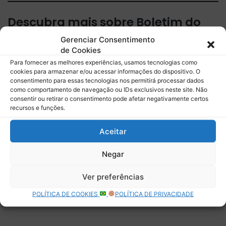
Descubra mais sobre Boletim do
Paddock
Gerenciar Consentimento
de Cookies
Assine para receber nossas notícias mais recentes por e-
Para fornecer as melhores experiências, usamos tecnologias como
mail.
cookies para armazenar e/ou acessar informações do dispositivo. O
consentimento para essas tecnologias nos permitirá processar dados
Digite seu e-mail…
como comportamento de navegação ou IDs exclusivos neste site. Não
Assinar
consentir ou retirar o consentimento pode afetar negativamente certos
recursos e funções.
Aceitar
Deixe uma resposta
Negar
Ver preferências
POLÍTICA DE COOKIES
POLÍTICA DE PRIVACIDADE