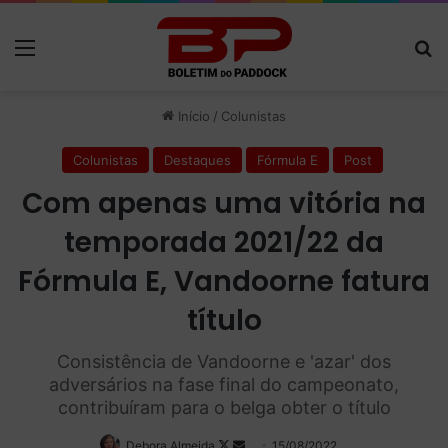
Menu
P
Início
/
Colunistas
Colunistas
Destaques
Fórmula E
Post
Com apenas uma vitória na
temporada 2021/22 da
Fórmula E, Vandoorne fatura
título
Consistência de Vandoorne e 'azar' dos
adversários na fase final do campeonato,
contribuíram para o belga obter o título
Debora Almeida
Follow
Mande
15/08/2022