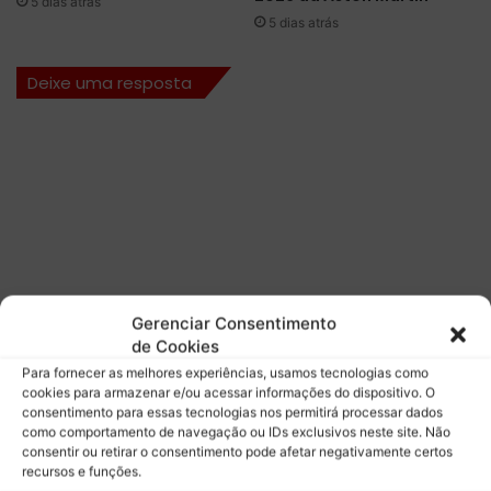
5 dias atrás
d
u
5 dias atrás
a
n
F
d
Deixe uma resposta
ó
i
r
a
m
l
u
d
l
e
a
F
E
1
Gerenciar Consentimento
de Cookies
Para fornecer as melhores experiências, usamos tecnologias como
cookies para armazenar e/ou acessar informações do dispositivo. O
consentimento para essas tecnologias nos permitirá processar dados
como comportamento de navegação ou IDs exclusivos neste site. Não
consentir ou retirar o consentimento pode afetar negativamente certos
recursos e funções.