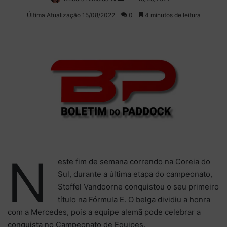
on
um
Última Atualização 15/08/2022
0
4 minutos de leitura
X
e-
mail
N
este fim de semana correndo na Coreia do
Sul, durante a última etapa do campeonato,
Stoffel Vandoorne conquistou o seu primeiro
título na Fórmula E. O belga dividiu a honra
com a Mercedes, pois a equipe alemã pode celebrar a
conquista no Campeonato de Equipes.