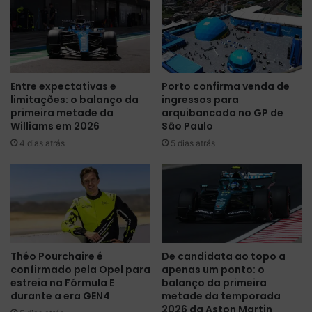
a
s
P
e
o
l
r
l
s
s
Entre expectativas e
Porto confirma venda de
c
e
limitações: o balanço da
ingressos para
h
t
primeira metade da
arquibancada no GP de
e
o
Williams em 2026
São Paulo
n
r
4 dias atrás
5 dias atrás
a
n
9
a
ª
v
t
a
e
C
m
a
p
m
o
p
Théo Pourchaire é
De candidata ao topo a
r
e
confirmado pela Opel para
apenas um ponto: o
a
ã
estreia na Fórmula E
balanço da primeira
d
o
durante a era GEN4
metade da temporada
a
M
2026 da Aston Martin