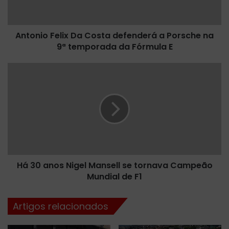
o
F
e
Antonio Felix Da Costa defenderá a Porsche na
l
9ª temporada da Fórmula E
i
x
D
H
a
á
C
3
o
0
s
a
t
n
a
o
d
s
e
N
f
Há 30 anos Nigel Mansell se tornava Campeão
i
e
Mundial de F1
g
n
e
d
l
Artigos relacionados
e
M
r
a
á
n