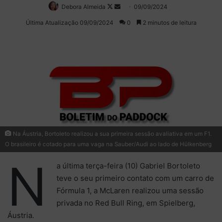
Debora Almeida
Follow
Mande
09/09/2024
on
um
Última Atualização 09/09/2024
0
2 minutos de leitura
X
e-
mail
Na Áustria, Bortoleto realizou a sua primeira sessão avaliativa em um F1.
O brasileiro é cotado para uma vaga na Sauber/Audi ao lado de Hülkenberg
N
a última terça-feira (10) Gabriel Bortoleto
teve o seu primeiro contato com um carro de
Fórmula 1, a McLaren realizou uma sessão
privada no Red Bull Ring, em Spielberg,
Áustria.