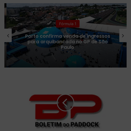
te
bo
ub
ra
h
k
ok
e
m
Fórmula 1
Porto confirma venda de ingressos
para arquibancada no GP de São
Paulo
J
o
e
y
L
o
g
a
n