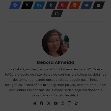
Debora Almeida
Jornalista, escrevo sobre automobilismo desde 2012. Como
fotógrafa gosto de fazer fotos de corridas e explorar os detalhes
deste mundo, dando uma outra abordagem nas minhas
fotografias. Livros são a minha grande paixão, sempre estou com
uma leitura em andamento. Devoro séries seja relacionada a
velocidade ou ficção cientifica.
We
Fa
X
Yo
Ins
Tw
Tik
bsi
ce
uT
tag
itc
To