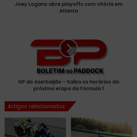
Joey Logano abre playoffs com vitória em
o
Atlanta
a
b
r
G
e
P
p
d
l
o
a
A
y
z
o
e
f
r
f
b
s
GP do Azerbaijão - Saiba os horários da
a
c
próxima etapa da Fórmula 1
i
o
j
m
ã
Artigos relacionados
v
o
i
-
t
S
ó
a
r
i