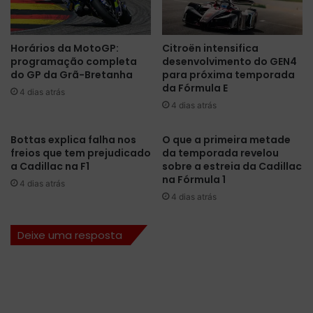
i
b
a
a
e
o
Horários da MotoGP:
Citroën intensifica
m
s
programação completa
desenvolvimento do GEN4
A
h
do GP da Grã-Bretanha
para próxima temporada
t
o
da Fórmula E
l
4 dias atrás
r
4 dias atrás
a
á
n
r
t
i
Bottas explica falha nos
O que a primeira metade
a
freios que tem prejudicado
da temporada revelou
o
a Cadillac na F1
sobre a estreia da Cadillac
s
na Fórmula 1
d
4 dias atrás
a
4 dias atrás
p
r
Deixe uma resposta
ó
x
i
m
a