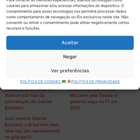
para continuar
com as nossas publicações em todas as
cookies para armazenar e/ou acessar informações do dispositivo. O
mídias que estamos presentes!
consentimento para essas tecnologias nos permitirá processar dados
como comportamento de navegação ou IDs exclusivos neste site. Não
consentir ou retirar o consentimento pode afetar negativamente certos
Conheça
a nossa campanha de
financiamento coletivo
recursos e funções.
do
Apoia.se
, você pode começar a
contribuir com apenas
R$ 1
, ajude o projeto. Faça a diferença para podermos
Aceitar
manter as nossas publicações. Conheça também
Negar
programa de
membros no nosso canal do Youtube
.
Ver preferências
Relacionado
POLÍTICA DE COOKIES
POLÍTICA DE PRIVACIDADE
Mattia Binotto revela os
Gabriel Bortoleto troca
motivos por trás da
McLaren pela Sauber e
contratação de Gabriel
garante vaga na F1 em
Bortoleto
2025
Audi anuncia Gabriel
Bortoleto e Brasil tem mais
uma vez um representante
no grid da F1