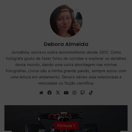
Debora Almeida
Jornalista, escrevo sobre automobilismo desde 2012. Como
fotógrafa gosto de fazer fotos de corridas e explorar os detalhes
deste mundo, dando uma outra abordagem nas minhas
fotografias. Livros são a minha grande paixão, sempre estou com
uma leitura em andamento. Devoro séries seja relacionada a
velocidade ou ficção cientifica.
We
Fa
X
Yo
Ins
Tw
Tik
bsi
ce
uT
tag
itc
To
te
bo
ub
ra
h
k
ok
e
m
Fórmula 1
Fór