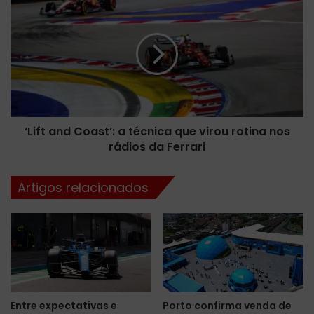
u
L
n
i
d
f
i
t
a
a
l
n
d
d
e
C
E
‘Lift and Coast’: a técnica que virou rotina nos
o
n
rádios da Ferrari
a
d
s
u
t
Artigos relacionados
r
’
a
:
n
a
c
t
e
é
n
c
o
n
f
i
Entre expectativas e
Porto confirma venda de
i
c