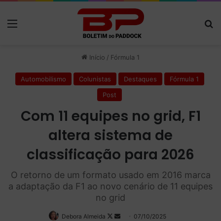
Menu
P
Início
/
Fórmula 1
Automobilismo
Colunistas
Destaques
Fórmula 1
Post
Com 11 equipes no grid, F1
altera sistema de
classificação para 2026
O retorno de um formato usado em 2016 marca
a adaptação da F1 ao novo cenário de 11 equipes
no grid
Debora Almeida
Follow
Mande
07/10/2025