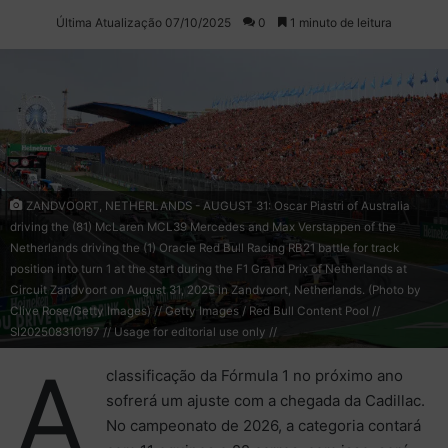
on
um
Última Atualização 07/10/2025
0
1 minuto de leitura
X
e-
mail
ZANDVOORT, NETHERLANDS - AUGUST 31: Oscar Piastri of Australia
driving the (81) McLaren MCL39 Mercedes and Max Verstappen of the
Netherlands driving the (1) Oracle Red Bull Racing RB21 battle for track
position into turn 1 at the start during the F1 Grand Prix of Netherlands at
Circuit Zandvoort on August 31, 2025 in Zandvoort, Netherlands. (Photo by
Clive Rose/Getty Images) // Getty Images / Red Bull Content Pool //
SI202508310197 // Usage for editorial use only //
A
classificação da Fórmula 1 no próximo ano
sofrerá um ajuste com a chegada da Cadillac.
No campeonato de 2026, a categoria contará