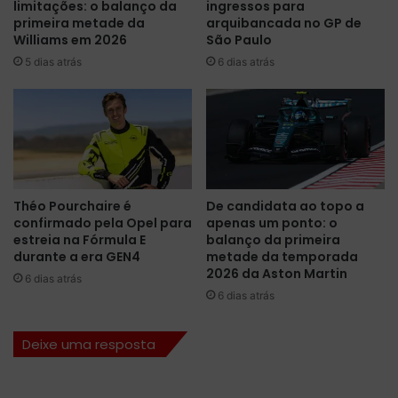
limitações: o balanço da
ingressos para
m
a
primeira metade da
arquibancada no GP de
d
q
Williams em 2026
São Paulo
o
u
5 dias atrás
6 dias atrás
a
e
n
v
o
i
e
r
r
o
e
u
d
r
i
o
Théo Pourchaire é
De candidata ao topo a
r
t
confirmado pela Opel para
apenas um ponto: o
e
i
estreia na Fórmula E
balanço da primeira
c
n
durante a era GEN4
metade da temporada
i
a
2026 da Aston Martin
6 dias atrás
o
n
6 dias atrás
n
o
a
s
Deixe uma resposta
f
r
o
á
c
d