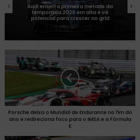
a primeira metade da
Red Bull admi
 2026 em alta e vê
atualizações d
para crescer no grid
priorizar p
P
o
r
s
c
h
e
d
e
Porsche deixa o Mundial de Endurance no fim do
i
ano e redireciona foco para o IMSA e a Fórmula
x
a
E
o
M
‘