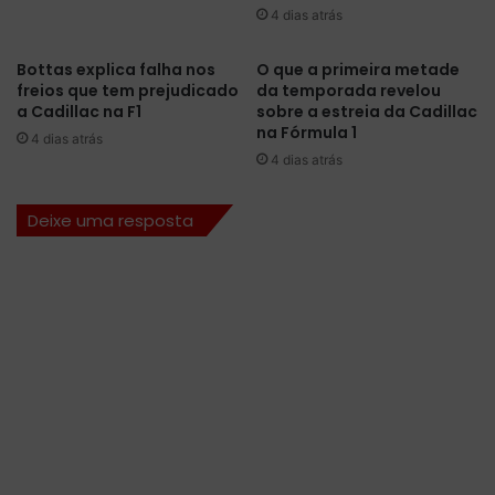
4 dias atrás
i
c
o
o
d
m
Bottas explica falha nos
O que a primeira metade
a
freios que tem prejudicado
da temporada revelou
e
F
a Cadillac na F1
sobre a estreia da Cadillac
m
na Fórmula 1
e
o
4 dias atrás
r
r
4 dias atrás
r
a
a
v
Deixe uma resposta
r
i
i
t
,
ó
m
r
a
i
s
a
p
t
r
i
o
f
x
o
i
s
m
i