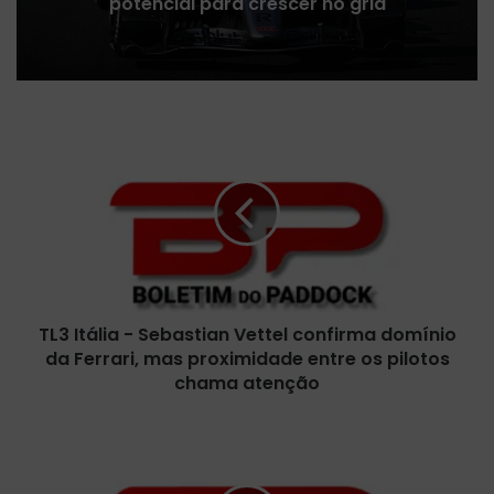
potencial para crescer no grid
T
L
3
I
t
á
l
i
a
TL3 Itália - Sebastian Vettel confirma domínio
-
da Ferrari, mas proximidade entre os pilotos
S
e
chama atenção
b
a
G
s
P
t
d