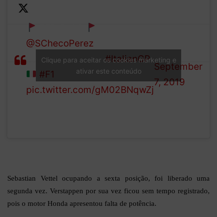
RED FLAG
— Formula
@SChecoPerez
has ground
1 (@F1)
to a halt at Turn 3
#ItalianGP
Clique para aceitar os cookies marketing e
September
ativar este conteúdo
#F1
7, 2019
pic.twitter.com/gM02BNqwZj
Sebastian Vettel ocupando a sexta posição, foi liberado uma
segunda vez. Verstappen por sua vez ficou sem tempo registrado,
pois o motor Honda apresentou falta de potência.