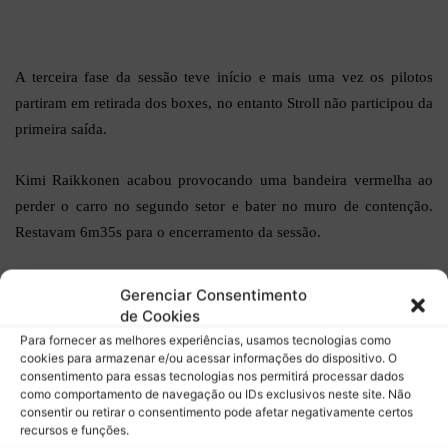
A terceira fase da sessão teve início e mais uma vez os pilotos
partiram em retirada dos boxes, no entanto Stroll não participou da
primeira saída.
Kimi Raikkonen acabou provocando uma bandeira vermelha ao
perder o carro no segundo setor e bater no muro de contenção.
Restavam 6m35s para o encerramento da sessão.
Antes da paralisação, Leclerc liderava com 1:19:307, seguido por
Gerenciar Consentimento
Hamilton com 1:34:346 e Bottas com 1:19:354. Vettel era visto na
de Cookies
quarta posição, com Ricciardo e Hulkenberg em quinto e sexto
Para fornecer as melhores experiências, usamos tecnologias como
cookies para armazenar e/ou acessar informações do dispositivo. O
respectivamente. Sainz foi o último piloto com tempo aferido,
consentimento para essas tecnologias nos permitirá processar dados
visto em sétimo. Albon Raikkonen e Stroll não tinham tempo
como comportamento de navegação ou IDs exclusivos neste site. Não
consentir ou retirar o consentimento pode afetar negativamente certos
aferido.
recursos e funções.