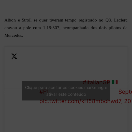
Albon e Stroll se quer tiveram tempo registrado no Q3. Leclerc
cravou a pole com 1:19:307, acompanhado dos dois pilotos da
Mercedes.
*Stewards are investigating
— Fo
ALIFYING
the climax to Q3
#ItalianGP
1 (@
Clique para aceitar os cookies marketing e
ASSIFICATION*
#F1
Sept
ativar este conteúdo
pic.twitter.com/kH58mbohwd
7, 20