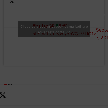
— Fo
Leclerc from Hulkenberg…
1 (@F
#ItalianGP
#F1
Clique para aceitar os cookies marketing e
ASSIFICATION:
Sept
ativar este conteúdo
pic.twitter.com/phYCzMHC1z
7, 20
lll
Q2