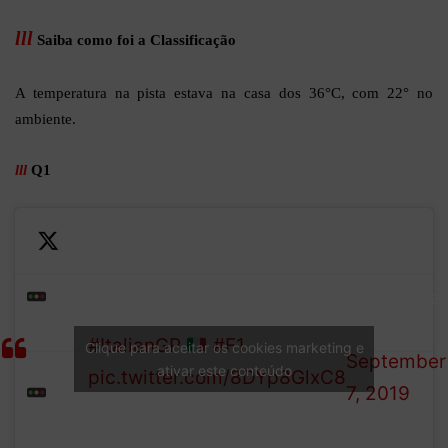
lll
Saiba como foi a Classificação
A temperatura na pista estava na casa dos 36°C, com 22° no
ambiente.
lll
Q1
Q1
— Formula
Qualifying is GOOOO!
GREEN
1 (@F1)
#ItalianGP
#F1
Clique para aceitar os cookies marketing e
LIGHT
September
ativar este conteúdo
pic.twitter.com/8DYp8GlxC8
7, 2019