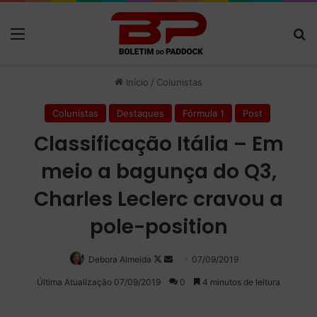
Menu
P
Início
/
Colunistas
Colunistas
Destaques
Fórmula 1
Post
Classificação Itália – Em
meio a bagunça do Q3,
Charles Leclerc cravou a
pole-position
Debora Almeida
Follow
Mande
07/09/2019
on
um
Última Atualização 07/09/2019
0
4 minutos de leitura
X
e-
mail