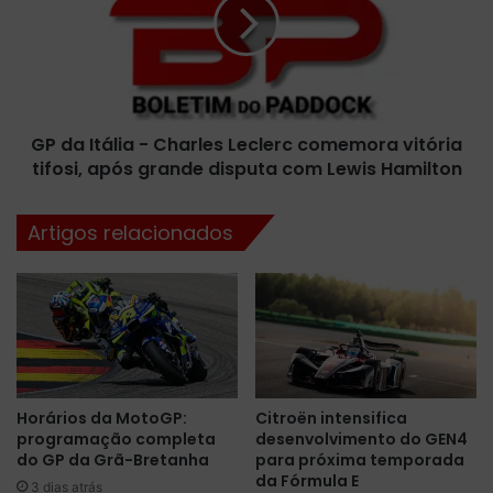
i
a
a
I
n
t
V
á
e
l
t
i
t
GP da Itália - Charles Leclerc comemora vitória
a
e
tifosi, após grande disputa com Lewis Hamilton
-
l
C
c
h
Artigos relacionados
o
a
n
r
f
l
i
e
r
s
m
L
a
e
d
c
Horários da MotoGP:
Citroën intensifica
o
l
programação completa
desenvolvimento do GEN4
m
e
do GP da Grã-Bretanha
para próxima temporada
í
r
da Fórmula E
n
3 dias atrás
c