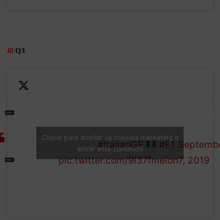
lll
Q3
Q3
Both the Mercedes park up
— Formu
Here.
GREEN
and let the Ferraris
1 (@F1)
We.
Clique para aceitar os cookies marketing e
LIGHT
through!
#ItalianGP
#F1
Septemb
ativar este conteúdo
Go.
pic.twitter.com/9l37fmeion
7, 2019