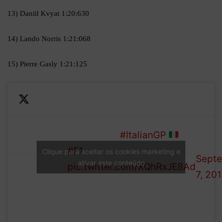
13) Daniil Kvyat 1:20:630
14) Lando Norris 1:21:068
15) Pierre Gasly 1:21:125
— Fo
Lewis leads
#ItalianGP
2
1 (@F
#F1
Clique para aceitar os cookies marketing e
ASSIFICATION:
Sept
ativar este conteúdo
pic.twitter.com/XQhRxJE8Ad
7, 20