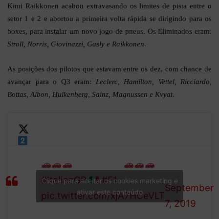
Kimi Raikkonen acabou extravasando os limites de pista entre o
setor 1 e 2 e abortou a primeira volta rápida se dirigindo para os
boxes, para instalar um novo jogo de pneus. Os Eliminados eram:
Stroll, Norris, Giovinazzi, Gasly e Raikkonen
.
As posições dos pilotos que estavam entre os dez, com chance de
avançar para o Q3 eram:
Leclerc, Hamilton, Vettel, Ricciardo,
Bottas, Albon, Hulkenberg, Sainz, Magnussen e Kvyat
.
MINS
— Formula
Rush hour!
TO
1 (@F1)
#ItalianGP
#F1
Clique para aceitar os cookies marketing e
GO
September
ativar este conteúdo
pic.twitter.com/xjA7HCeVLT
IN
7, 2019