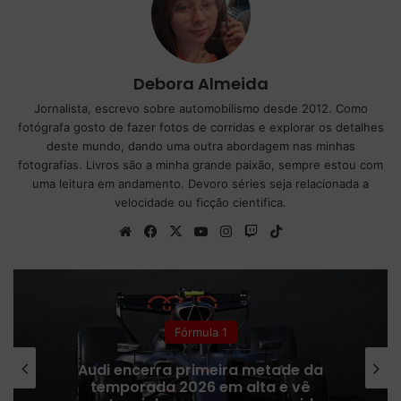
Debora Almeida
Jornalista, escrevo sobre automobilismo desde 2012. Como
fotógrafa gosto de fazer fotos de corridas e explorar os detalhes
deste mundo, dando uma outra abordagem nas minhas
fotografias. Livros são a minha grande paixão, sempre estou com
uma leitura em andamento. Devoro séries seja relacionada a
velocidade ou ficção cientifica.
We
Fa
X
Yo
Ins
Tw
Tik
bsi
ce
uT
tag
itc
To
te
bo
ub
ra
h
k
ok
e
m
Fórmula 1
Audi encerra primeira metade da
temporada 2026 em alta e vê