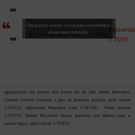
Q2
— Formul
Right, we’re off
GREEN
1 (@F1)
again!
#ItalianGP
#F1
Clique para aceitar os cookies marketing e
Clique para aceitar os cookies marketing e
LIGHT
Septembe
ativar este conteúdo
ativar este conteúdo
pic.twitter.com/qXyTO5bGwz
7, 2019
A regressiva de quinze minutos teve início, mas os pilotos
aguardaram um pouco nos boxes até de fato serem liberados.
Charles Leclerc concluiu o giro na primeira posição, após anotar
1:19:553, superando Hamilton com 1:19:706, Vettel anotou
1:19:715. Daniel Ricciardo ficava próximo aos líderes com o
quarto lugar, após cravar 1:19:833.