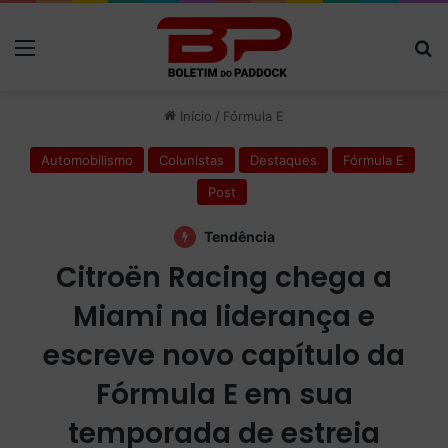
Menu
P
Início
/
Fórmula E
Automobilismo
Colunistas
Destaques
Fórmula E
Post
Tendência
Citroën Racing chega a
Miami na liderança e
escreve novo capítulo da
Fórmula E em sua
temporada de estreia