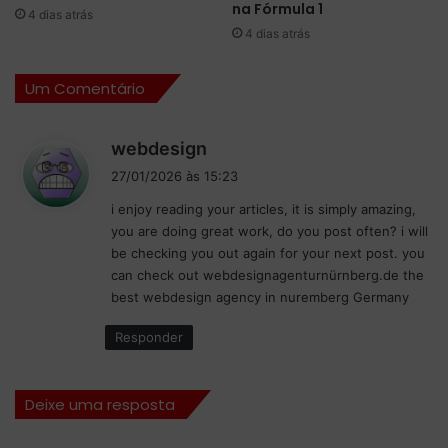
na Fórmula 1
o
t
4 dias atrás
p
é
4 dias atrás
a
m
d
t
Um Comentário
o
r
M
i
u
o
d
webdesign
n
v
i
27/01/2026 às 15:23
d
e
s
o
n
i enjoy reading your articles, it is simply amazing,
s
F
c
you are doing great work, do you post often? i will
e
e
e
be checking you out again for your next post. you
:
m
d
can check out webdesignagenturnürnberg.de the
i
o
best webdesign agency in nuremberg Germany
n
r
i
d
Responder
n
e
a
L
2
e
Deixe uma resposta
0
M
2
a