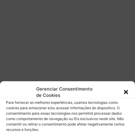
7
n
h
s
i
p
s
a
t
r
ó
a
r
t
i
e
c
m
a
p
o
r
a
d
Gerenciar Consentimento
a
de Cookies
2
0
Para fornecer as melhores experiências, usamos tecnologias como
cookies para armazenar e/ou acessar informações do dispositivo. O
2
consentimento para essas tecnologias nos permitirá processar dados
6
como comportamento de navegação ou IDs exclusivos neste site. Não
d
consentir ou retirar o consentimento pode afetar negativamente certos
o
recursos e funções.
W