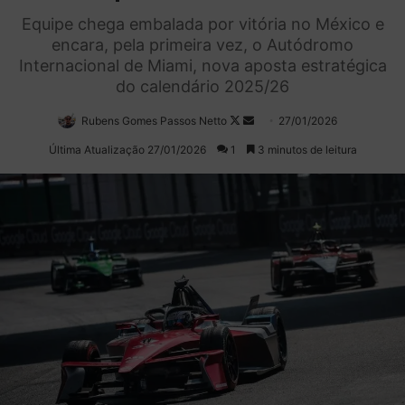
Equipe chega embalada por vitória no México e
encara, pela primeira vez, o Autódromo
Internacional de Miami, nova aposta estratégica
do calendário 2025/26
Rubens Gomes Passos Netto
Follow
Mande
27/01/2026
on
um
Última Atualização 27/01/2026
1
3 minutos de leitura
X
e-
mail