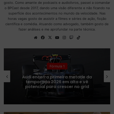
gosto. Como amante de podcasts e audiolivros, passei a comandar
o BPCast desde 2017, dando uma visão diferente e não ficando na
superfície dos acontecimentos no mundo da velocidade. Nas
horas vagas gosto de assistir a filmes e séries de ação, ficção
científica e comédia. Atuando como advogado, também gosto de
fazer análises e me aprofundar na parte técnica.
We
Fa
X
Yo
Ins
Tw
Tik
bsi
ce
uT
tag
itc
To
te
bo
ub
ra
h
k
ok
e
m
Fórmula 1
Red Bull admite que ritmo de
atualizações deve diminuir para
priorizar projeto de 2027