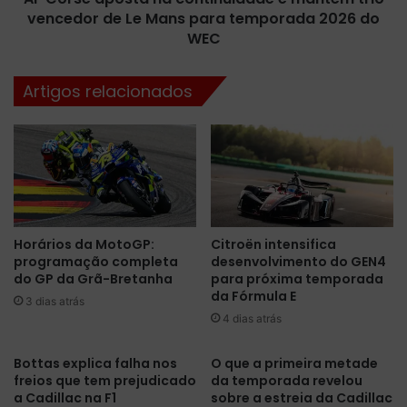
a
vencedor de Le Mans para temporada 2026 do
s
n
t
WEC
a
a
l
n
Artigos relacionados
t
a
o
c
e
o
B
n
r
t
a
i
s
n
i
u
Horários da MotoGP:
Citroën intensifica
l
i
programação completa
desenvolvimento do GEN4
p
d
do GP da Grã-Bretanha
para próxima temporada
r
a
da Fórmula E
o
3 dias atrás
d
4 dias atrás
j
e
e
e
t
m
Bottas explica falha nos
O que a primeira metade
a
a
freios que tem prejudicado
da temporada revelou
C
a Cadillac na F1
sobre a estreia da Cadillac
n