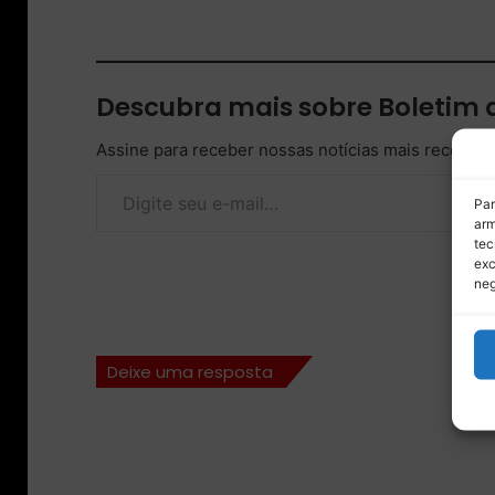
Descubra mais sobre Boletim
Assine para receber nossas notícias mais recentes
Digite seu e-mail…
Par
arm
tec
exc
neg
Deixe uma resposta