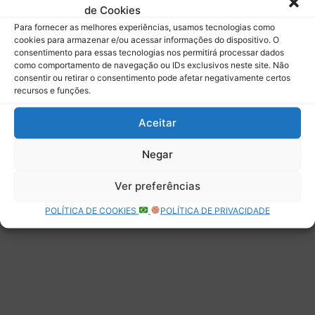
de Cookies
Assinar
Para fornecer as melhores experiências, usamos tecnologias como
cookies para armazenar e/ou acessar informações do dispositivo. O
consentimento para essas tecnologias nos permitirá processar dados
como comportamento de navegação ou IDs exclusivos neste site. Não
consentir ou retirar o consentimento pode afetar negativamente certos
recursos e funções.
Deixe uma resposta
Aceitar
Negar
Ver preferências
POLÍTICA DE COOKIES
POLÍTICA DE PRIVACIDADE