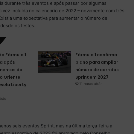
ada durante três eventos e após passar por algumas
a vez incluída no calendário de 2022 – novamente com três
Existia uma expectativa para aumentar o número de
desde os testes.
da Fórmula 1
Fórmula 1 confirma
a após
plano para ampliar
mentos da
número de corridas
o Oriente
Sprint em 2027
11 horas atrás
evela Liberty
trás
menos seis eventos Sprint, mas na última terça-feira a
mento esportivo de 2023 foi aprovado pelo Conselho