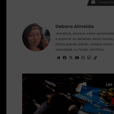
Compartilhar
Debora Almeida
Jornalista, escrevo sobre automobil
e explorar os detalhes deste mundo,
minha grande paixão, sempre estou 
velocidade ou ficção cientifica.
We
Fa
X
Yo
Ins
Tw
Tik
bsi
ce
uT
tag
itc
To
te
bo
ub
ra
h
k
ok
e
m
Ler
2