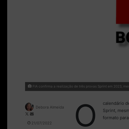
FIA confirma a realização de três provas Sprint em 2023, m
O
calendário d
Debora Almeida
Sprint, mes
F
M
formato para
o
a
21/07/2022
l
n