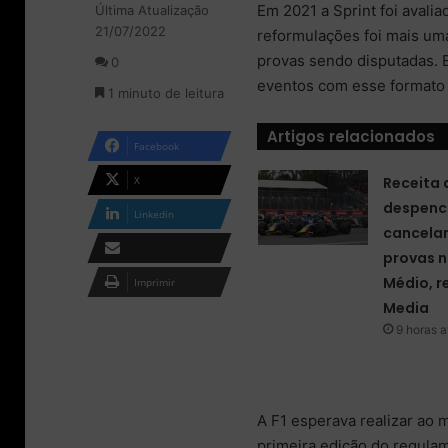
Em 2021 a Sprint foi avali
Última Atualização
l
d
21/07/2022
o
e
reformulações foi mais um
w
u
provas sendo disputadas. 
0
o
m
eventos com esse formato 
1 minuto de leitura
n
e
X
-
Artigos relacionados
m
Facebook
a
i
X
Receita 
l
despenc
Linkedin
cancela
provas n
Compartilhar via e-
Médio, r
Imprimir
mail
Media
9 horas a
A F1 esperava realizar ao 
primeira edição do regula