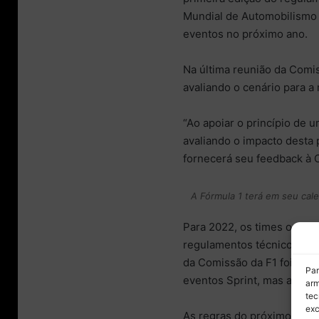
Mundial de Automobilismo d
eventos no próximo ano.
Na última reunião da Comis
avaliando o cenário para a
“Ao apoiar o princípio de 
avaliando o impacto desta 
fornecerá seu feedback à 
A Fórmula 1 terá em seu cal
Para 2022, os times optara
regulamentos técnicos, al
da Comissão da F1 foi real
Par
eventos Sprint, mas a FIA
arm
tec
exc
As regras do próximo ano 