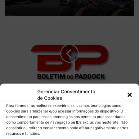
B
P
C
a
s
t
§
4
5
BPCast § 45 | Review do GP da Inglaterra de F1
|
Gerenciar Consentimento
007
R
de Cookies
e
Para fornecer as melhores experiências, usamos tecnologias como
v
C
cookies para armazenar e/ou acessar informações do dispositivo. O
i
r
consentimento para essas tecnologias nos permitirá processar dados
e
ô
como comportamento de navegação ou IDs exclusivos neste site. Não
w
n
consentir ou retirar o consentimento pode afetar negativamente certos
d
i
recursos e funções.