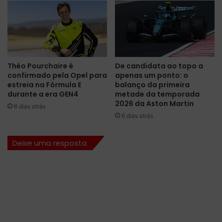
b
r
i
l
h
a
Théo Pourchaire é
De candidata ao topo a
e
confirmado pela Opel para
apenas um ponto: o
m
estreia na Fórmula E
balanço da primeira
c
durante a era GEN4
metade da temporada
l
2026 da Aston Martin
6 dias atrás
i
6 dias atrás
m
a
Deixe uma resposta
n
u
b
l
a
d
o
e