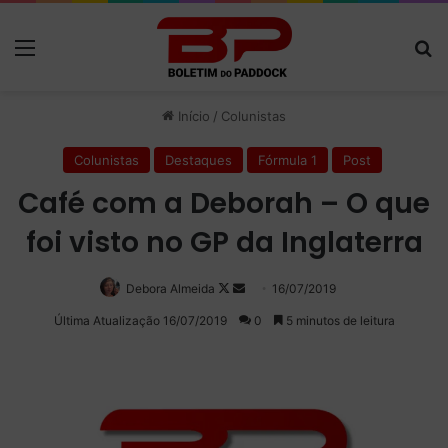
Menu
P
Início
/
Colunistas
Colunistas
Destaques
Fórmula 1
Post
Café com a Deborah – O que
foi visto no GP da Inglaterra
Debora Almeida
Follow
Mande
16/07/2019
on
um
Última Atualização 16/07/2019
0
5 minutos de leitura
X
e-
mail