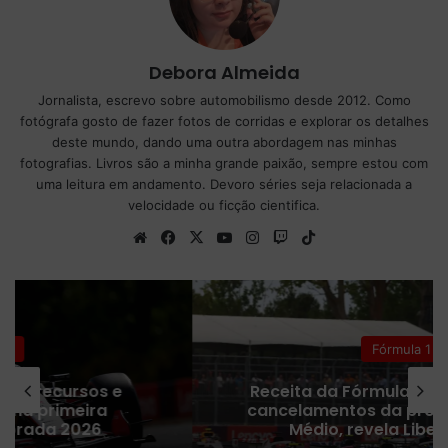
Debora Almeida
Jornalista, escrevo sobre automobilismo desde 2012. Como
fotógrafa gosto de fazer fotos de corridas e explorar os detalhes
deste mundo, dando uma outra abordagem nas minhas
fotografias. Livros são a minha grande paixão, sempre estou com
uma leitura em andamento. Devoro séries seja relacionada a
velocidade ou ficção cientifica.
We
Fa
X
Yo
Ins
Tw
Tik
bsi
ce
uT
tag
itc
To
te
bo
ub
ra
h
k
ok
e
m
Fórmula 1
Receita da Fórmula 1 despenca após
cancelamentos da provas no Oriente
Médio, revela Liberty Media