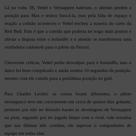
Lá na volta 38, Vettel e Verstappen bateram, o alemão perdeu a
posição para Max e tentou buscá-la, mas pela falta de espaço e
reação a colisão aconteceu e Vettel encheu a traseira do carro da
Red Bull. Fato é que a corrida que poderia ter trago mais pontos e
aliviar a disputa entre o holandês e o alemão se transformou uma
verdadeira catástrofe para o piloto da Ferrari.
Choveram críticas, Vettel pediu desculpas para o holandês, mas o
lance foi bem complicado e ainda rendeu 10 segundos de punição,
mesmo com ele caindo para a penúltima posição no grid.
Para Charles Leclerc as coisas foram diferentes, o piloto
monegasco teve um crescimento em cerca de quinze dias gritante;
primeiro por não ter deixado barato as abordagens de Verstappen
na pista, segundo por ter jogado limpo com o rival. vale ressaltar
que nas últimas três corridas, ele superou o companheiro de
equipe em todas elas.