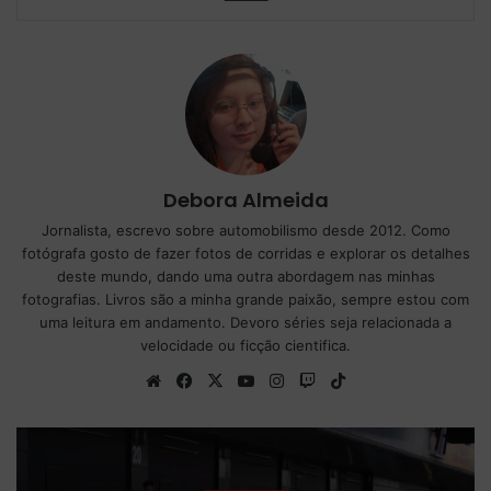
Debora Almeida
Jornalista, escrevo sobre automobilismo desde 2012. Como
fotógrafa gosto de fazer fotos de corridas e explorar os detalhes
deste mundo, dando uma outra abordagem nas minhas
fotografias. Livros são a minha grande paixão, sempre estou com
uma leitura em andamento. Devoro séries seja relacionada a
velocidade ou ficção cientifica.
We
Fa
X
Yo
Ins
Tw
Tik
bsi
ce
uT
tag
itc
To
te
bo
ub
ra
h
k
ok
e
m