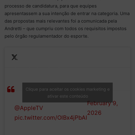
processo de candidatura, para que equipes
apresentassem a sua intenção de entrar na categoria. Uma
das propostas mais relevantes foi a comunicada pela
Andretti – que cumpriu com todos os requisitos impostos
pelo órgão regulamentador do esporte.
The mission begins now.
— Cadillac
Introducing Cadillac
Formula 1
Formula 1 ® Team’s first
Team
livery. Our season kicks off
Clique para aceitar os cookies marketing e
(@Cadillac_F1)
ativar este conteúdo
March 7th streaming on
February 9,
@AppleTV
in the US.
2026
pic.twitter.com/OlBx4jPbAI