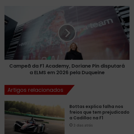
n
t
C
o
a
e
m
n
p
t
e
r
ã
a
d
p
a
a
F
r
Campeã da F1 Academy, Doriane Pin disputará
1
a
a ELMS em 2026 pela Duqueine
A
a
c
a
a
Artigos relacionados
l
d
t
e
a
m
Bottas explica falha nos
r
y
freios que tem prejudicado
e
,
a Cadillac na F1
l
D
3 dias atrás
o
o
j