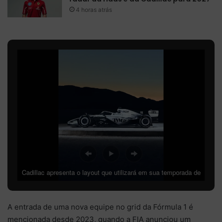
4 horas atrás
Cadillac apresenta o layout que utilizará em sua temporada de
estreia – Foto: divulgação Cadillac
A entrada de uma nova equipe no grid da Fórmula 1 é
mencionada desde 2023, quando a FIA anunciou um