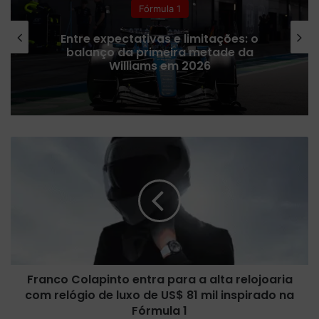
Fórmula 1
Entre expectativas e limitações: o
balanço da primeira metade da
Williams em 2026
F
r
a
n
c
o
C
o
l
Franco Colapinto entra para a alta relojoaria
a
com relógio de luxo de US$ 81 mil inspirado na
p
i
Fórmula 1