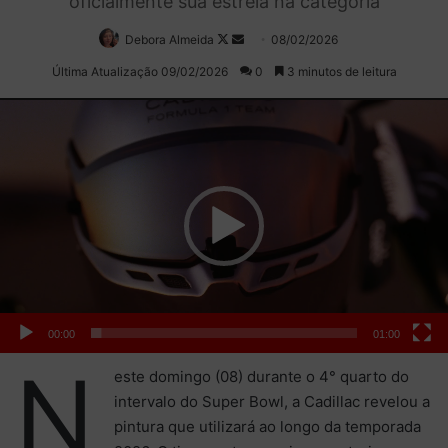
oficialmente sua estreia na categoria
Debora Almeida
Follow
Mande
08/02/2026
on
um
Última Atualização 09/02/2026
0
3 minutos de leitura
X
e-
Tocador
mail
de
vídeo
00:00
01:00
N
este domingo (08) durante o 4° quarto do
intervalo do Super Bowl, a Cadillac revelou a
pintura que utilizará ao longo da temporada