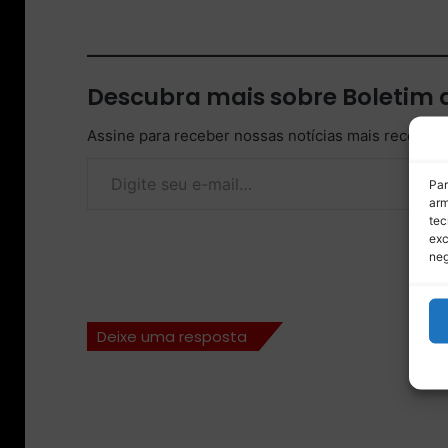
Descubra mais sobre Boletim
Assine para receber nossas notícias mais recentes
Digite seu e-mail…
Par
arm
tec
exc
neg
Deixe uma resposta