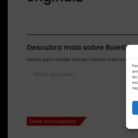
Descubra mais sobre Boletim
Assine para receber nossas notícias mais recentes
Digite seu e-mail…
Par
arm
tec
exc
neg
Deixe uma resposta