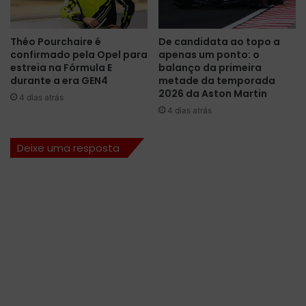
ç
o
ã
e
o
B
Théo Pourchaire é
De candidata ao topo a
o
a
confirmado pela Opel para
apenas um ponto: o
f
n
estreia na Fórmula E
balanço da primeira
i
d
durante a era GEN4
metade da temporada
c
S
2026 da Aston Martin
4 dias atrás
i
p
4 dias atrás
a
o
l
r
Deixe uma resposta
n
t
o
s
B
e
r
c
a
o
s
n
i
f
l
i
r
m
a