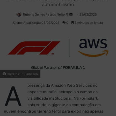
automobilismo
Rubens Gomes Passos Netto
Follow
Mande
25/02/2026
on
um
Última Atualização 03/03/2026
0
3 minutos de leitura
X
e-
mail
Créditos: F1 | Amazon
A
presença da
Amazon Web Services
no
esporte mundial extrapola o campo da
visibilidade institucional. Na
Fórmula 1
,
sobretudo, a gigante da computação em
nuvem encontrou terreno fértil para exibir não apenas