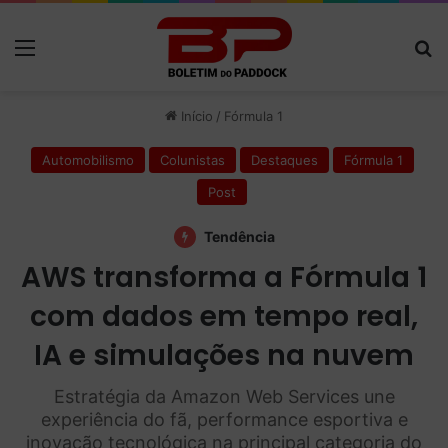
Menu
P
Início
/
Fórmula 1
Automobilismo
Colunistas
Destaques
Fórmula 1
Post
Tendência
AWS transforma a Fórmula 1
com dados em tempo real,
IA e simulações na nuvem
Estratégia da Amazon Web Services une
experiência do fã, performance esportiva e
inovação tecnológica na principal categoria do