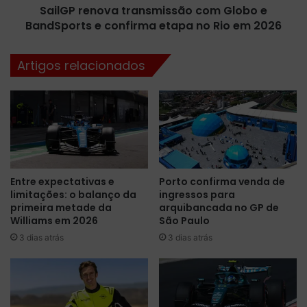
e
SailGP renova transmissão com Globo e
o
a
BandSports e confirma etapa no Rio em 2026
v
m
a
l
t
Artigos relacionados
a
r
n
a
ç
n
a
s
m
m
p
i
r
s
i
s
Entre expectativas e
Porto confirma venda de
m
ã
limitações: o balanço da
ingressos para
e
o
primeira metade da
arquibancada no GP de
i
c
Williams em 2026
São Paulo
r
o
3 dias atrás
3 dias atrás
a
m
c
G
o
l
l
o
e
b