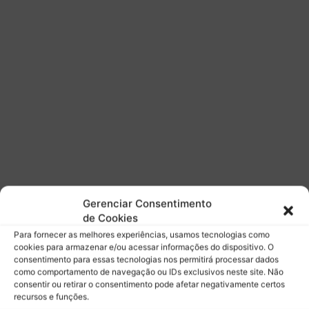
e
t
a
p
a
n
o
R
i
o
e
m
2
0
Gerenciar Consentimento
2
de Cookies
6
Para fornecer as melhores experiências, usamos tecnologias como
cookies para armazenar e/ou acessar informações do dispositivo. O
consentimento para essas tecnologias nos permitirá processar dados
como comportamento de navegação ou IDs exclusivos neste site. Não
consentir ou retirar o consentimento pode afetar negativamente certos
recursos e funções.