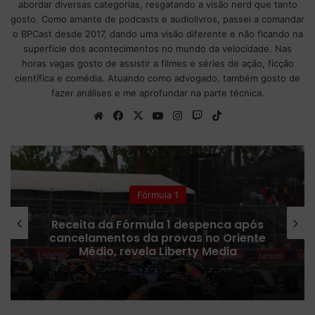
abordar diversas categorias, resgatando a visão nerd que tanto
gosto. Como amante de podcasts e audiolivros, passei a comandar
o BPCast desde 2017, dando uma visão diferente e não ficando na
superfície dos acontecimentos no mundo da velocidade. Nas
horas vagas gosto de assistir a filmes e séries de ação, ficção
científica e comédia. Atuando como advogado, também gosto de
fazer análises e me aprofundar na parte técnica.
We
Fa
X
Yo
Ins
Tw
Tik
bsi
ce
uT
tag
itc
To
te
bo
ub
ra
h
k
ok
e
m
Colunistas
Fórmula 1 confirma plano para
ampliar número de corridas Sprint
em 2027