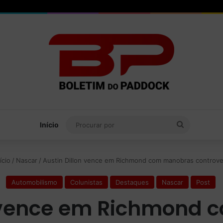
Procurar
Início
por
ício
/
Nascar
/
Austin Dillon vence em Richmond com manobras controve
Automobilismo
Colunistas
Destaques
Nascar
Post
n vence em Richmond