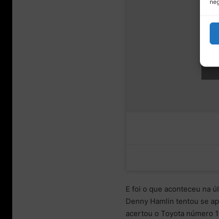
neg
Cli
E foi o que aconteceu na ú
Denny Hamlin tentou se apro
acertou o Toyota número 11