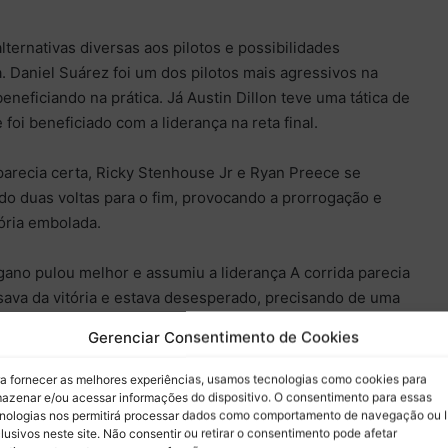
lternativas diversas aos pilotos e possibilidades
a. Daniel Suárez foi um dos pilotos mais agressivos na
eneficiando na prática. Já Austin Dillon teve uma tática de
oi beneficiado com a liderança na reta final.
 parecia certa, Ricky Stenhouse Jr e Ryan Preece se
o duas voltas para o fim, provocando a prorrogação e
tória embolada.
ogano pulou melhor e assumiu a liderança A corrida parecia
isava da vitória e estava desesperado, precisando de uma
r lá.
Gerenciar Consentimento de Cookies
a fornecer as melhores experiências, usamos tecnologias como cookies para
azenar e/ou acessar informações do dispositivo. O consentimento para essas
nologias nos permitirá processar dados como comportamento de navegação ou 
lusivos neste site. Não consentir ou retirar o consentimento pode afetar