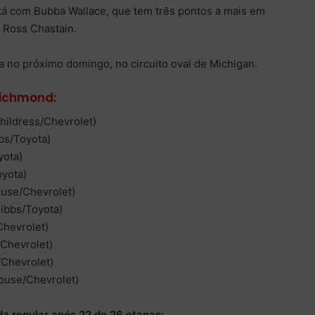
tá com Bubba Wallace, que tem três pontos a mais em
 Ross Chastain.
 no próximo domingo, no circuito oval de Michigan.
Richmond:
Childress/Chevrolet)
bs/Toyota)
yota)
oyota)
ouse/Chevrolet)
Gibbs/Toyota)
Chevrolet)
/Chevrolet)
/Chevrolet)
house/Chevrolet)
a regular após 22 de 26 etapas: