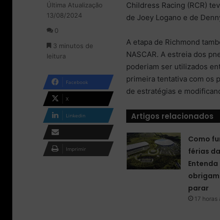
Childress Racing (RCR) te
Última Atualização
d
13/08/2024
e
de Joey Logano e de Denny
u
0
m
A etapa de Richmond tamb
3 minutos de
e
NASCAR. A estreia dos pn
leitura
-
poderiam ser utilizados en
m
a
primeira tentativa com os 
Facebook
i
de estratégias e modifican
l
X
Artigos relacionados
Linkedin
Como fu
Compartilhar via e-
Imprimir
férias d
mail
Entenda 
obrigam 
parar
17 horas 