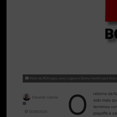
Piloto da RCR jogou Joey Logano e Denny Hamlin para fora 
O
retorno da N
Eduardo Casola
sido mais qu
M
terminou com
a
13/08/2024
playoffs e s
n