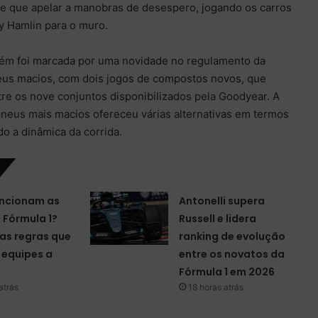
ve que apelar a manobras de desespero, jogando os carros
 Hamlin para o muro.
ém foi marcada por uma novidade no regulamento da
eus macios, com dois jogos de compostos novos, que
tre os nove conjuntos disponibilizados pela Goodyear. A
pneus mais macios ofereceu várias alternativas em termos
do a dinâmica da corrida.
ncionam as
Antonelli supera
a Fórmula 1?
Russell e lidera
as regras que
ranking de evolução
equipes a
entre os novatos da
Fórmula 1 em 2026
atrás
18 horas atrás