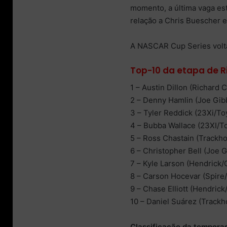
momento, a última vaga es
relação a Chris Buescher e
A NASCAR Cup Series volta
Top-10 da etapa de 
1 – Austin Dillon (Richard 
2 – Denny Hamlin (Joe Gib
3 – Tyler Reddick (23Xi/To
4 – Bubba Wallace (23XI/T
5 – Ross Chastain (Trackh
6 – Christopher Bell (Joe 
7 – Kyle Larson (Hendrick/
8 – Carson Hocevar (Spire
9 – Chase Elliott (Hendrick
10 – Daniel Suárez (Track
Classificação da temporad