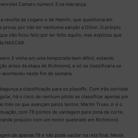
evrolet Camaro número 3 na liderança.
 a revolta de Logano e de Hamlin, que questionaram
e prova, por não ter nenhuma sanção a Dillon. O prórpio
e não ficou feliz por ter feito aquilo, mas explicou que
a da NASCAR.
número 3 vinha em uma temporada bem difícil, estando
ção antes da etapa de Richmond, e só se classificaria se
 aconteceu neste fim de semana.
bagunça a classificação para os playoffs. Com três corridas
gular, há o risco de nenhum piloto se classificar apenas por
o três os que avançam pelos tentos: Martin Truex Jr é o
ontuação, com 78 pontos de vantagem para zona de corte,
grande prejuízo com um motor quebrado em Richmond.
gem de apenas 19 e não pode vacilar na reta final. Neste