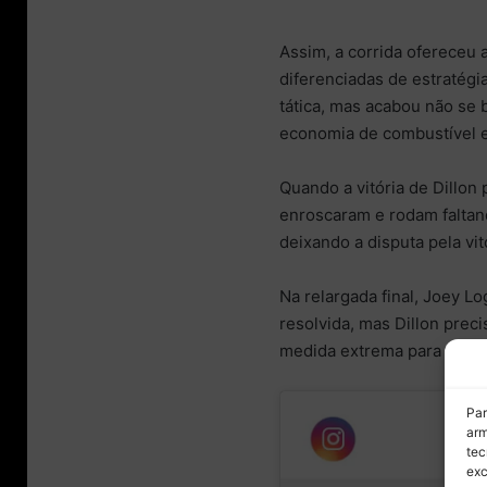
Assim, a corrida ofereceu a
diferenciadas de estratégi
tática, mas acabou não se b
economia de combustível e f
Quando a vitória de Dillon
enroscaram e rodam faltand
deixando a disputa pela vi
Na relargada final, Joey L
resolvida, mas Dillon prec
medida extrema para chega
Par
arm
tec
exc