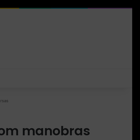
rsas
 com manobras