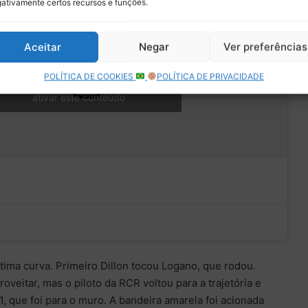
ativamente certos recursos e funções.
Aceitar
Negar
Ver preferências
POLÍTICA DE COOKIES
POLÍTICA DE PRIVACIDADE
que para aceitar os cookies marketing e
ativar este conteúdo
ltima curva. Primeiro Dillon tocou Logano, que rodou.
veitar, mas o piloto da RCR voltou para a trajetória e
, que foi para o muro. A bandeira amarela foi acionada