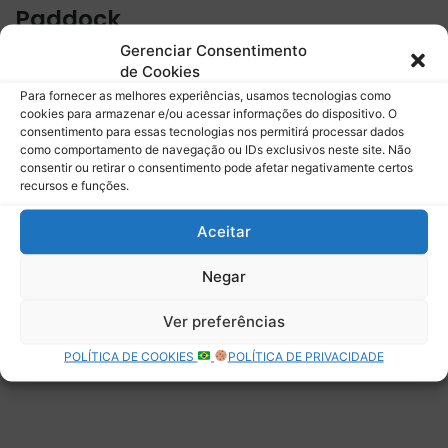
Paddock
Gerenciar Consentimento
Assine para receber nossas notícias mais recentes por e-
de Cookies
mail.
Para fornecer as melhores experiências, usamos tecnologias como
Digite seu e-mail…
cookies para armazenar e/ou acessar informações do dispositivo. O
Assinar
consentimento para essas tecnologias nos permitirá processar dados
como comportamento de navegação ou IDs exclusivos neste site. Não
consentir ou retirar o consentimento pode afetar negativamente certos
recursos e funções.
Aceitar
Deixe uma resposta
Negar
Ver preferências
POLÍTICA DE COOKIES
POLÍTICA DE PRIVACIDADE