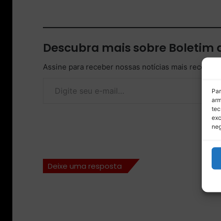
Descubra mais sobre Boletim
Assine para receber nossas notícias mais recentes
Digite seu e-mail…
Par
arm
tec
exc
neg
Deixe uma resposta