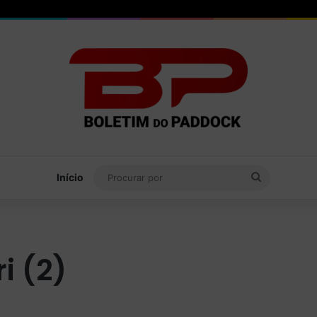
Procurar
Início
por
i (2)