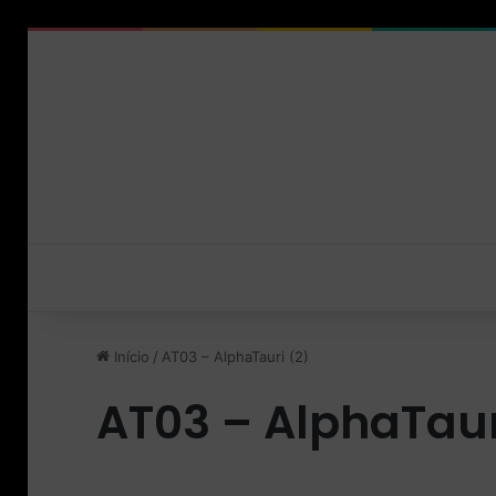
Início
/
AT03 – AlphaTauri (2)
AT03 – AlphaTaur