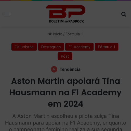
Menu
P
Início
/
Fórmula 1
Colunistas
Destaques
F1 Academy
Fórmula 1
Post
Tendência
Aston Martin apoiará Tina
Hausmann na F1 Academy
em 2024
A Aston Martin escolheu a pilota suíça Tina
Hausmann para apoiar na F1 Academy, enquanto
o campeonato feminino realiza a sua segunda