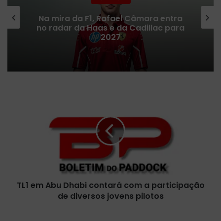
Na mira da F1, Rafael Câmara entra
no radar da Haas e da Cadillac para
2027
T
L
1
e
m
A
b
u
D
TL1 em Abu Dhabi contará com a participação
h
de diversos jovens pilotos
a
b
i
M