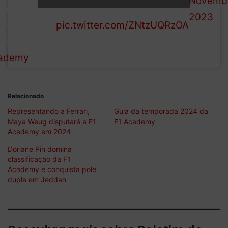
Novembe
the track.
ing our
2023
pic.twitter.com/ZNtzUQRzOA
 Head of
 for
ademy
.
Relacionado
Representando a Ferrari,
Guia da temporada 2024 da
Maya Weug disputará a F1
F1 Academy
Academy em 2024
Doriane Pin domina
classificação da F1
Academy e conquista pole
dupla em Jeddah