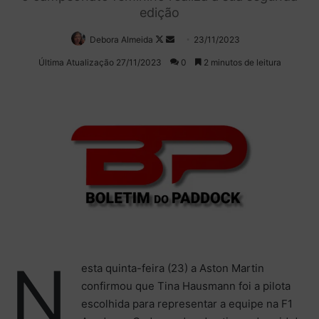
edição
Debora Almeida
Follow
Mande
23/11/2023
on
um
Última Atualização 27/11/2023
0
2 minutos de leitura
X
e-
mail
N
esta quinta-feira (23) a Aston Martin
confirmou que Tina Hausmann foi a pilota
escolhida para representar a equipe na F1