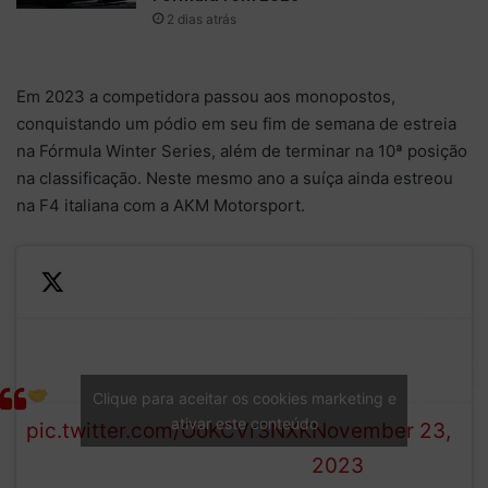
2 dias atrás
Em 2023 a competidora passou aos monopostos,
conquistando um pódio em seu fim de semana de estreia
na Fórmula Winter Series, além de terminar na 10ª posição
na classificação. Neste mesmo ano a suíça ainda estreou
na F4 italiana com a AKM Motorsport.
— Aston Martin
Welcome to the team, Tina!
Aramco F1 Team
(@AstonMartinF1
Clique para aceitar os cookies marketing e
ativar este conteúdo
pic.twitter.com/OoKCVr3NXK
November 23,
2023