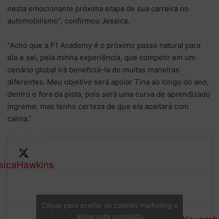
nesta emocionante próxima etapa de sua carreira no
automobilismo”, confirmou Jessica.
“Acho que a F1 Academy é o próximo passo natural para
ela e sei, pela minha experiência, que competir em um
cenário global irá beneficiá-la de muitas maneiras
diferentes. Meu objetivo será apoiar Tina ao longo do ano,
dentro e fora da pista, pois será uma curva de aprendizado
íngreme, mas tenho certeza de que ela aceitará com
calma.”
pleased to
m that
Jessica will work closely
sicaHawkins
— Aston
with Tina Hausmann to
xpand her
Aramco 
provide her with mentorship
ith Aston
(@Aston
Clique para aceitar os cookies marketing e
and support both on and off
 F1 Team,
ativar este conteúdo