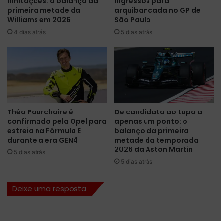
limitações: o balanço da
ingressos para
ã
a
primeira metade da
arquibancada no GP de
o
r
Williams em 2026
São Paulo
d
d
4 dias atrás
5 dias atrás
e
n
d
a
i
f
v
u
e
n
r
ç
s
ã
o
o
Théo Pourchaire é
De candidata ao topo a
s
d
confirmado pela Opel para
apenas um ponto: o
j
e
estreia na Fórmula E
balanço da primeira
o
p
durante a era GEN4
metade da temporada
v
i
2026 da Aston Martin
5 dias atrás
e
l
5 dias atrás
n
o
s
t
Deixe uma resposta
p
o
i
r
l
e
o
s