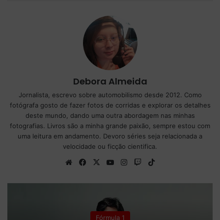
Debora Almeida
Jornalista, escrevo sobre automobilismo desde 2012. Como
fotógrafa gosto de fazer fotos de corridas e explorar os detalhes
deste mundo, dando uma outra abordagem nas minhas
fotografias. Livros são a minha grande paixão, sempre estou com
uma leitura em andamento. Devoro séries seja relacionada a
velocidade ou ficção cientifica.
We
Fa
X
Yo
Ins
Tw
Tik
bsi
ce
uT
tag
itc
To
te
bo
ub
ra
h
k
ok
e
m
Fórmula 1