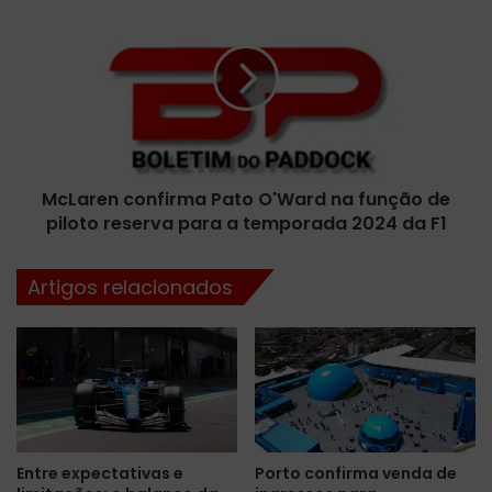
c
c
o
L
n
a
t
r
a
e
r
n
á
c
c
o
o
McLaren confirma Pato O'Ward na função de
n
m
piloto reserva para a temporada 2024 da F1
f
a
i
p
r
Artigos relacionados
a
m
r
a
t
P
i
a
c
t
i
o
p
O
a
'
Entre expectativas e
Porto confirma venda de
ç
W