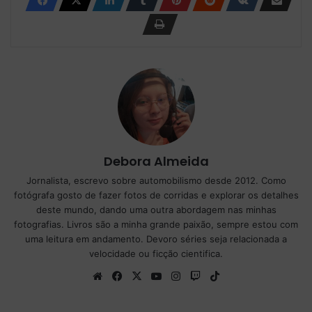
Debora Almeida
Jornalista, escrevo sobre automobilismo desde 2012. Como
fotógrafa gosto de fazer fotos de corridas e explorar os detalhes
deste mundo, dando uma outra abordagem nas minhas
fotografias. Livros são a minha grande paixão, sempre estou com
uma leitura em andamento. Devoro séries seja relacionada a
velocidade ou ficção cientifica.
We
Fa
X
Yo
Ins
Tw
Tik
bsi
ce
uT
tag
itc
To
te
bo
ub
ra
h
k