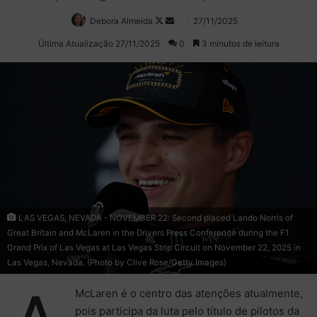
Debora Almeida
Follow
Mande
27/11/2025
on
um
Última Atualização 27/11/2025
0
3 minutos de leitura
X
e-
mail
LAS VEGAS, NEVADA - NOVEMBER 22: Second placed Lando Norris of
Great Britain and McLaren in the Drivers Press Conference during the F1
Grand Prix of Las Vegas at Las Vegas Strip Circuit on November 22, 2025 in
Las Vegas, Nevada. (Photo by Clive Rose/Getty Images)
McLaren é o centro das atenções atualmente,
pois participa da luta pelo título de pilotos da