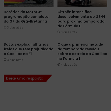
a
í
d
c
Horários da MotoGP:
Citroën intensifica
a
i
programação completa
desenvolvimento do GEN4
2
l
do GP da Grã-Bretanha
para próxima temporada
0
,
da Fórmula E
2
3 dias atrás
H
3 dias atrás
6
a
d
m
o
i
Bottas explica falha nos
O que a primeira metade
W
freios que tem prejudicado
da temporada revelou
l
a Cadillac na F1
sobre a estreia da Cadillac
E
t
na Fórmula 1
C
o
3 dias atrás
n
4 dias atrás
d
i
Deixe uma resposta
z
n
ã
o
s
e