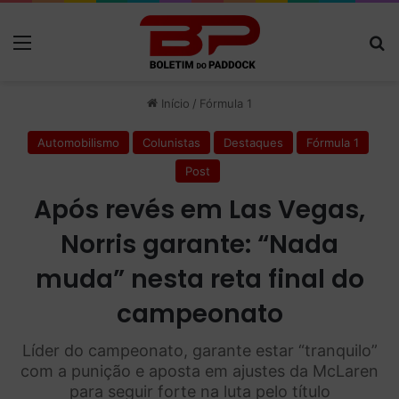
Menu
P
Início
/
Fórmula 1
Automobilismo
Colunistas
Destaques
Fórmula 1
Post
Após revés em Las Vegas,
Norris garante: “Nada
muda” nesta reta final do
campeonato
Líder do campeonato, garante estar “tranquilo”
com a punição e aposta em ajustes da McLaren
para seguir forte na luta pelo título