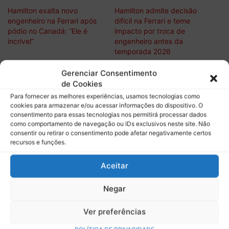
Hamilton exalta novo
Hamilton admite decisão
engenheiro na Ferrari após
difícil na Ferrari e teme
pódio no Canadá: “Ele é
impacto por troca de
incrível”
engenheiro antes da
temporada 2026
Hamilton estranha queda de
Gerenciar Consentimento
rendimento da Ferrari após
de Cookies
classificação em Mônaco: “O
Para fornecer as melhores experiências, usamos tecnologias como
carro estava drasticamente
cookies para armazenar e/ou acessar informações do dispositivo. O
diferente”
consentimento para essas tecnologias nos permitirá processar dados
como comportamento de navegação ou IDs exclusivos neste site. Não
consentir ou retirar o consentimento pode afetar negativamente certos
recursos e funções.
Descubra mais sobre Boletim do
Aceitar
Paddock
Negar
Assine para receber nossas notícias mais recentes por e-
mail.
Ver preferências
Digite seu e-mail…