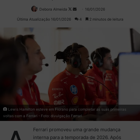
Debora Almeida
Follow
Mande
16/01/2026
on
um
Última Atualização 16/01/2026
4
2 minutos de leitura
X
e-
mail
Lewis Hamilton esteve em Fiorano para completar as suas primeiras
voltas com a Ferrari - Foto: divulgação Ferrari
Ferrari promoveu uma grande mudança
interna para a temporada de 2026. Após