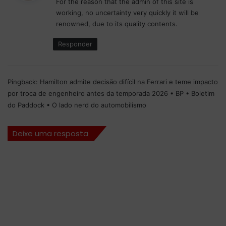
For the reason that the admin of this site is
s
working, no uncertainty very quickly it will be
e
renowned, due to its quality contents.
:
Responder
Pingback:
Hamilton admite decisão difícil na Ferrari e teme impacto
por troca de engenheiro antes da temporada 2026 • BP • Boletim
do Paddock • O lado nerd do automobilismo
Deixe uma resposta