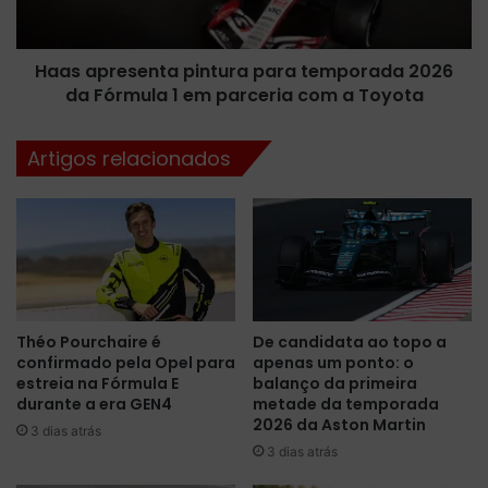
r
a
e
d
s
o
Haas apresenta pintura para temporada 2026
e
c
da Fórmula 1 em parceria com a Toyota
n
o
t
m
a
Artigos relacionados
o
p
p
i
i
n
l
t
o
u
t
r
o
a
r
p
Théo Pourchaire é
De candidata ao topo a
e
a
confirmado pela Opel para
apenas um ponto: o
s
r
estreia na Fórmula E
balanço da primeira
e
a
durante a era GEN4
metade da temporada
r
t
2026 da Aston Martin
3 dias atrás
v
e
3 dias atrás
a
m
d
p