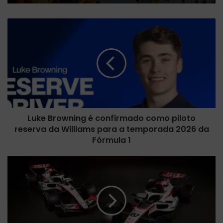
L
u
k
e
B
r
o
w
n
Luke Browning é confirmado como piloto
i
reserva da Williams para a temporada 2026 da
n
g
Fórmula 1
é
c
H
o
a
n
a
f
s
i
a
r
p
m