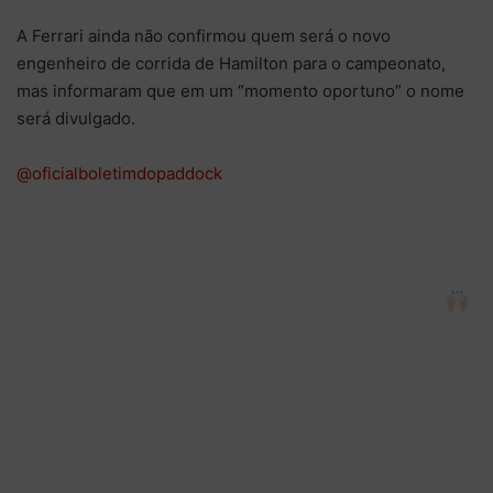
A Ferrari ainda não confirmou quem será o novo
engenheiro de corrida de Hamilton para o campeonato,
mas informaram que em um “momento oportuno” o nome
será divulgado.
@oficialboletimdopaddock
A torcida da Ferrari já pode acalmar o
coração, pois Ricciardo Adami não será mais
o engenheiro de corrida de Lewis Hamilton
2026 – ano do novo regulamento, novos
motores e Hamilton terá um novo engenheiro
de corrida! Tinha notícia melhor nessas férias
da F1? Pois se tinha, desconheço!