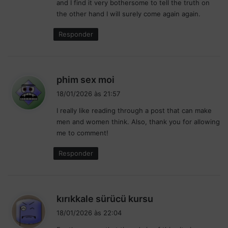
and I find it very bothersome to tell the truth on
d
p
a
the other hand I will surely come again again.
a
2
r
Responder
0
c
2
e
6
r
d
i
d
a
phim sex moi
a
F
i
c
18/01/2026 às 21:57
ó
o
s
r
I really like reading through a post that can make
m
s
m
men and women think. Also, thank you for allowing
a
e
u
T
me to comment!
:
l
o
a
Responder
y
1
o
t
a
d
kırıkkale sürücü kursu
i
18/01/2026 às 22:04
s