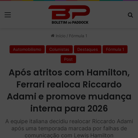
Menu
P
Início
/
Fórmula 1
Automobilismo
Colunistas
Destaques
Fórmula 1
Post
Após atritos com Hamilton,
Ferrari realoca Riccardo
Adami e promove mudança
interna para 2026
A equipe italiana decidiu realocar Riccardo Adami
após uma temporada marcada por falhas de
comunicação com Lewis Hamilton