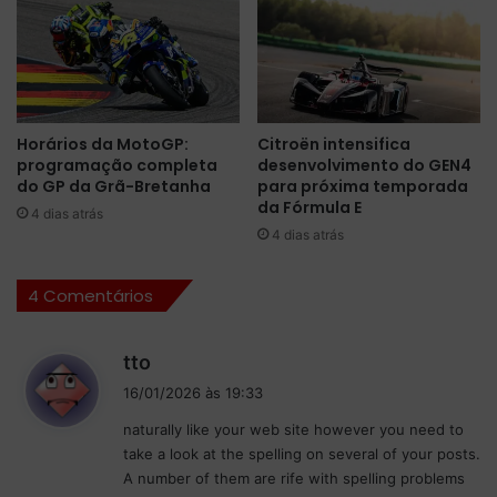
a
o
W
r
i
a
l
d
l
a
i
2
Horários da MotoGP:
Citroën intensifica
a
0
programação completa
desenvolvimento do GEN4
m
2
do GP da Grã-Bretanha
para próxima temporada
s
6
da Fórmula E
4 dias atrás
p
d
4 dias atrás
a
a
r
F
4 Comentários
a
ó
a
r
t
m
d
tto
e
u
i
m
l
16/01/2026 às 19:33
s
p
a
naturally like your web site however you need to
o
s
1
take a look at the spelling on several of your posts.
r
e
e
A number of them are rife with spelling problems
a
m
: