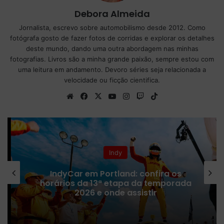
Debora Almeida
Jornalista, escrevo sobre automobilismo desde 2012. Como
fotógrafa gosto de fazer fotos de corridas e explorar os detalhes
deste mundo, dando uma outra abordagem nas minhas
fotografias. Livros são a minha grande paixão, sempre estou com
uma leitura em andamento. Devoro séries seja relacionada a
velocidade ou ficção cientifica.
We
Fa
X
Yo
Ins
Tw
Tik
bsi
ce
uT
tag
itc
To
te
bo
ub
ra
h
k
ok
e
m
Indy
IndyCar em Portland: confira os
horários da 13ª etapa da temporada
2026 e onde assistir