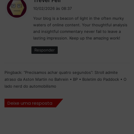
Trever Feil
r
p
i
10/02/2026 às 08:37
i
e
s
o
t
Your blog is a beacon of light in the often murky
s
r
i
waters of online content. Your thoughtful analysis
e
a
t
and insightful commentary never fail to leave a
:
u
i
lasting impression. Keep up the amazing work!
t
v
o
i
Responder
r
d
a
a
l
d
e
e
Pingback:
“Precisamos achar quatro segundos”: Stroll admite
v
d
atraso da Aston Martin no Bahrein • BP • Boletim do Paddock • O
i
a
lado nerd do automobilismo
s
M
ã
c
Deixe uma resposta
o
L
d
a
e
r
f
e
u
n