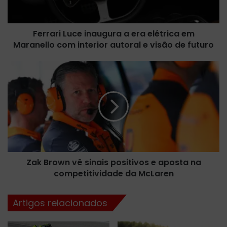
i
L
u
Ferrari Luce inaugura a era elétrica em
c
Maranello com interior autoral e visão de futuro
e
i
n
Z
a
a
u
k
g
B
u
r
r
o
a
w
a
n
e
v
r
Zak Brown vê sinais positivos e aposta na
ê
a
competitividade da McLaren
s
e
i
l
n
Artigos relacionados
é
a
t
i
r
s