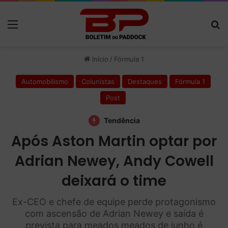
Menu
P
Início
/
Fórmula 1
Automobilismo
Colunistas
Destaques
Fórmula 1
Post
Tendência
Após Aston Martin optar por
Adrian Newey, Andy Cowell
deixará o time
Ex-CEO e chefe de equipe perde protagonismo
com ascensão de Adrian Newey e saída é
prevista para meados meados de junho é