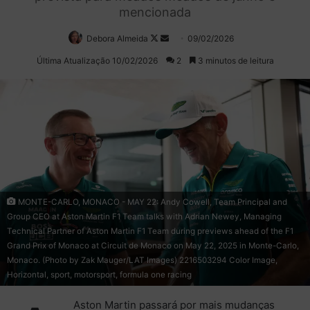
mencionada
Debora Almeida
Follow
Mande
09/02/2026
on
um
Última Atualização 10/02/2026
2
3 minutos de leitura
X
e-
mail
MONTE-CARLO, MONACO - MAY 22: Andy Cowell, Team Principal and
Group CEO at Aston Martin F1 Team talks with Adrian Newey, Managing
Technical Partner of Aston Martin F1 Team during previews ahead of the F1
Grand Prix of Monaco at Circuit de Monaco on May 22, 2025 in Monte-Carlo,
Monaco. (Photo by Zak Mauger/LAT Images) 2216503294 Color Image,
Horizontal, sport, motorsport, formula one racing
Aston Martin passará por mais mudanças