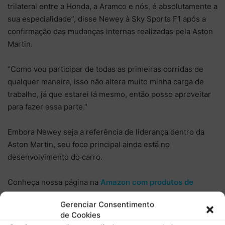
trilateral entre a Honda, a Aramco e nós, é absolutamente a
sua especialidade”, disse Newey à Sky Sports F1 após a
confirmação das mudanças internas realizadas pela Aston
Martin.
“Como vou participar de todas as primeiras corridas de
qualquer maneira, isso não altera muito minha carga de
trabalho, já que estarei lá mesmo, então posso aproveitar
para fazer essa parte.”
Embora Newey seja a referência de liderança dentro da
Aston Martin, seu foco principal ainda está no
desenvolvimento do carro.
Conheça nossa página na
Amazon com produtos de
automobilismo
!
Gerenciar Consentimento
de Cookies
O
Boletim do Paddock
é um projeto totalmente