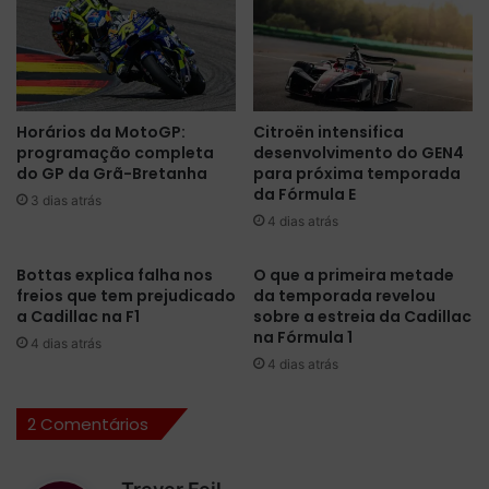
i
p
c
o
a
s
e
i
m
t
Horários da MotoGP:
Citroën intensifica
M
i
programação completa
desenvolvimento do GEN4
a
v
do GP da Grã-Bretanha
para próxima temporada
r
o
da Fórmula E
a
3 dias atrás
s
4 dias atrás
n
e
e
a
l
p
Bottas explica falha nos
O que a primeira metade
l
freios que tem prejudicado
da temporada revelou
o
a Cadillac na F1
sobre a estreia da Cadillac
o
s
na Fórmula 1
c
t
4 dias atrás
o
a
4 dias atrás
m
n
i
a
2 Comentários
n
c
t
o
e
m
d