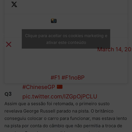
-1m33s357
13) Esteban Ocon –
— BP • Bolet
1m33s538
Paddock
14) Liam Lawson –
MINADOS
Clique para aceitar os cookies marketing e
(@diznobole
1m33s765
ativar este conteúdo
Q2
March 14, 2
15) Arvid Lindblad –
1m33s784
16) Gabriel Bortoleto –
1m33s965
#F1
#F1noBP
#ChineseGP
Q3
pic.twitter.com/lZGpOjPCLU
Assim que a sessão foi retomada, o primeiro susto
revelava George Russell parado na pista. O britânico
conseguiu colocar o carro para funcionar, mas estava lento
na pista por conta do câmbio que não permitia a troca de