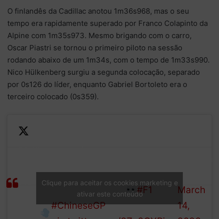
O finlandês da Cadillac anotou 1m36s968, mas o seu
tempo era rapidamente superado por Franco Colapinto da
Alpine com 1m35s973. Mesmo brigando com o carro,
Oscar Piastri se tornou o primeiro piloto na sessão
rodando abaixo de um 1m34s, com o tempo de 1m33s990.
Nico Hülkenberg surgiu a segunda colocação, separado
por 0s126 do líder, enquanto Gabriel Bortoleto era o
terceiro colocado (0s359).
Piastri puts in a 1:33.990 on
—
Dialling
used softs, with Hulkenberg
Formula
in for
in P2 just over a tenth away
1 (@F1)
the
Clique para aceitar os cookies marketing e
on the new softs
#F1
March
ativar este conteúdo
early
#ChineseGP
14,
runs