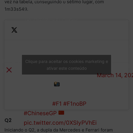
vez na tabela, conseguindo o sétimo lugar, com
1m34s317
1m33s549.
18) Alexander Albon –
1m34s772
19) Fernando Alonso –
— BP • Bolet
1m35s203
Paddock
20) Valtteri Bottas –
MINADOS
Clique para aceitar os cookies marketing e
(@diznobolet
1m35s436
ativar este conteúdo
Q1
March 14, 20
21) Lance Stroll –
1m35s995
22) Sergio Pérez –
1m36s906
#F1
#F1noBP
#ChineseGP
Q2
pic.twitter.com/0XSIyPVhEi
Iniciando o Q2, a dupla da Mercedes e Ferrari foram