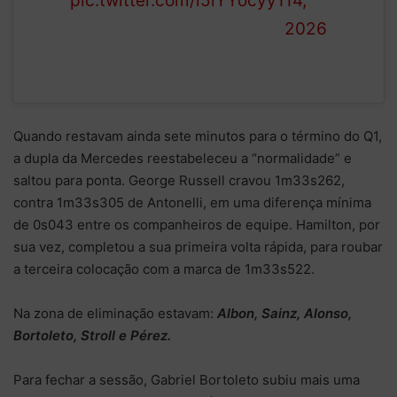
pic.twitter.com/l5iYYocyy1
14,
2026
Quando restavam ainda sete minutos para o término do Q1,
a dupla da Mercedes reestabeleceu a “normalidade” e
saltou para ponta. George Russell cravou 1m33s262,
contra 1m33s305 de Antonelli, em uma diferença mínima
de 0s043 entre os companheiros de equipe. Hamilton, por
sua vez, completou a sua primeira volta rápida, para roubar
a terceira colocação com a marca de 1m33s522.
Na zona de eliminação estavam:
Albon, Sainz, Alonso,
Bortoleto, Stroll e Pérez.
Para fechar a sessão, Gabriel Bortoleto subiu mais uma
17) Carlos Sainz –