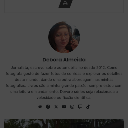
Debora Almeida
Jornalista, escrevo sobre automobilismo desde 2012. Como
fotógrafa gosto de fazer fotos de corridas e explorar os detalhes
deste mundo, dando uma outra abordagem nas minhas
fotografias. Livros são a minha grande paixão, sempre estou com
uma leitura em andamento. Devoro séries seja relacionada a
velocidade ou ficção cientifica.
We
Fa
X
Yo
Ins
Tw
Tik
bsi
ce
uT
tag
itc
To
te
bo
ub
ra
h
k
ok
e
m