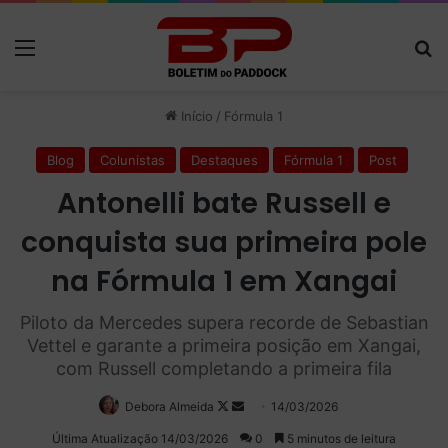
Menu
P
Início
/
Fórmula 1
Blog
Colunistas
Destaques
Fórmula 1
Post
Antonelli bate Russell e
conquista sua primeira pole
na Fórmula 1 em Xangai
Piloto da Mercedes supera recorde de Sebastian
Vettel e garante a primeira posição em Xangai,
com Russell completando a primeira fila
Debora Almeida
Follow
Mande
14/03/2026
on
um
Última Atualização 14/03/2026
0
5 minutos de leitura