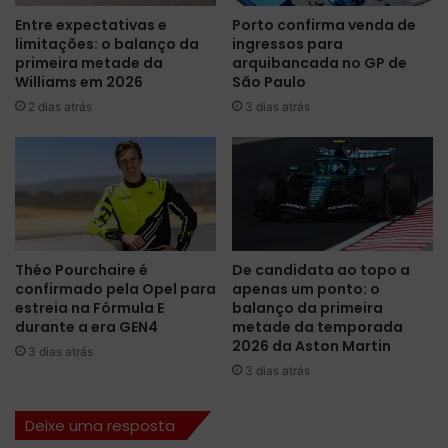
e
l
Entre expectativas e
Porto confirma venda de
s
e
limitações: o balanço da
ingressos para
s
h
primeira metade da
arquibancada no GP de
o
i
Williams em 2026
São Paulo
b
s
2 dias atrás
3 dias atrás
r
t
e
ó
c
r
o
i
m
c
p
a
a
n
r
a
Théo Pourchaire é
De candidata ao topo a
t
C
confirmado pela Opel para
apenas um ponto: o
i
h
estreia na Fórmula E
balanço da primeira
l
i
durante a era GEN4
metade da temporada
h
n
2026 da Aston Martin
3 dias atrás
a
a
3 dias atrás
m
e
e
r
Deixe uma resposta
n
e
t
c