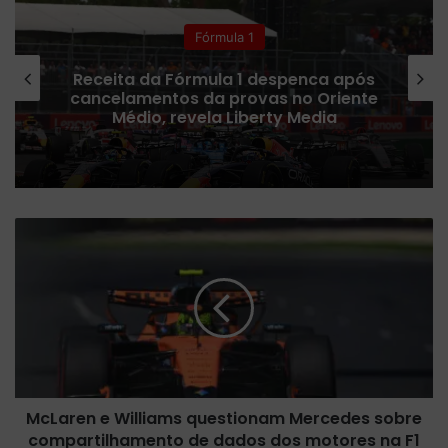
Colunistas
Fórmula 1 confirma plano para
ampliar número de corridas Sprint
em 2027
M
c
L
a
r
e
n
e
W
McLaren e Williams questionam Mercedes sobre
i
compartilhamento de dados dos motores na F1
l