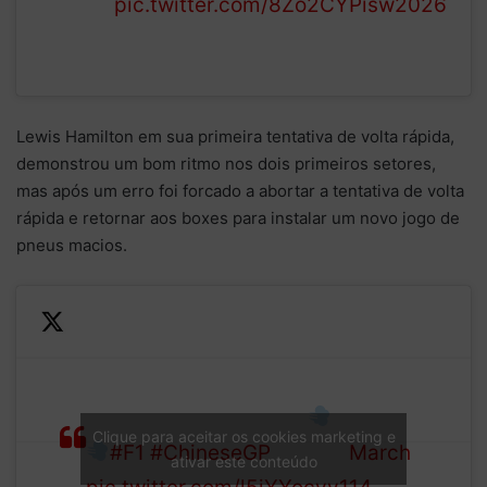
pic.twitter.com/8Zo2CYPisw
2026
Lewis Hamilton em sua primeira tentativa de volta rápida,
demonstrou um bom ritmo nos dois primeiros setores,
mas após um erro foi forcado a abortar a tentativa de volta
rápida e retornar aos boxes para instalar um novo jogo de
pneus macios.
—
Quite a slide for Lewis
Formula
Hamilton in the Ferrari
1 (@F1)
Clique para aceitar os cookies marketing e
#F1
#ChineseGP
March
ativar este conteúdo