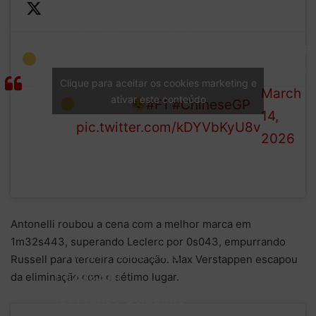
—
Gabi Bortoleto is in the
Formula
gravel at the final corner, but
1 (@F1)
YELLOW
he gets going and returns to
Clique para aceitar os cookies marketing e
March
ativar este conteúdo
FLAG
the pits!
#F1
#ChineseGP
14,
pic.twitter.com/kDYVbKyU8v
2026
Antonelli roubou a cena com a melhor marca em
1m32s443, superando Leclerc por 0s043, empurrando
11) Nico Hülkenberg –
Russell para terceira colocação. Max Verstappen escapou
1m33s354
da eliminação com o sétimo lugar.
12) Franco Colapinto