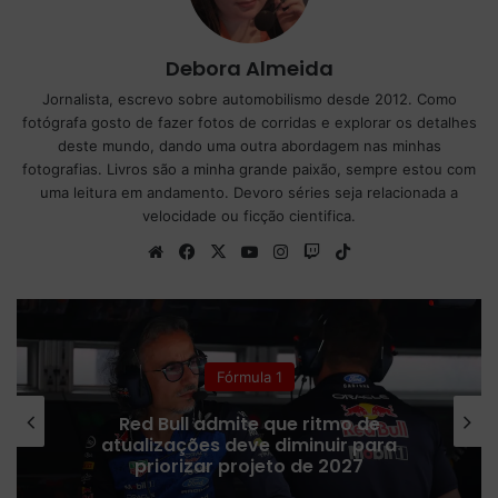
Debora Almeida
Jornalista, escrevo sobre automobilismo desde 2012. Como
fotógrafa gosto de fazer fotos de corridas e explorar os detalhes
deste mundo, dando uma outra abordagem nas minhas
fotografias. Livros são a minha grande paixão, sempre estou com
uma leitura em andamento. Devoro séries seja relacionada a
velocidade ou ficção cientifica.
We
Fa
X
Yo
Ins
Tw
Tik
bsi
ce
uT
tag
itc
To
te
bo
ub
ra
h
k
ok
e
m
Fórmula 1
Red Bull admite que ritmo de
atualizações deve diminuir para
priorizar projeto de 2027