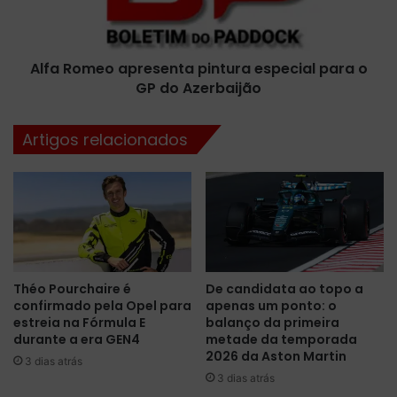
e
m
r
e
b
o
a
Alfa Romeo apresenta pintura especial para o
a
i
GP do Azerbaijão
p
j
r
ã
e
Artigos relacionados
o
s
:
e
u
n
m
t
n
a
o
p
v
i
o
n
Théo Pourchaire é
De candidata ao topo a
d
t
confirmado pela Opel para
apenas um ponto: o
e
u
estreia na Fórmula E
balanço da primeira
s
r
durante a era GEN4
metade da temporada
a
a
2026 da Aston Martin
3 dias atrás
f
e
3 dias atrás
i
s