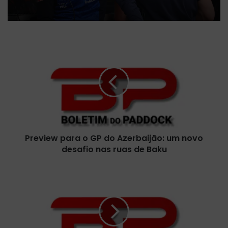
P
r
e
v
i
e
w
p
a
Preview para o GP do Azerbaijão: um novo
r
desafio nas ruas de Baku
a
o
G
A
P
l
d
f
o
a
A
R
z
o