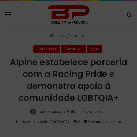
Menu
P
Início
/
Colunistas
Colunistas
Fórmula 1
Post
Alpine estabelece parceria
com a Racing Pride e
demonstra apoio à
comunidade LGBTQIA+
Debora Almeida
Follow
Mande
09/06/2022
on
um
Última Atualização 09/06/2022
0
2 minutos de leitura
X
e-
mail