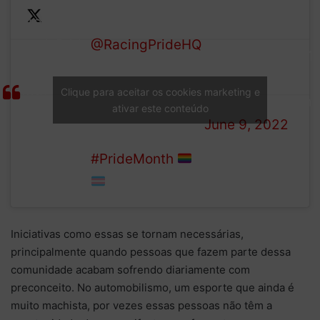
proud to
partnership with
mark Pride
@RacingPrideHQ
,
— BWT Alpine F1
Month
the initiative to
Team
with
promote LGBTQ+
Clique para aceitar os cookies marketing e
(@AlpineF1Team)
ativar este conteúdo
symbols of
inclusion through
June 9, 2022
allyship
motorsport.
throughout
#PrideMonth
June.
Iniciativas como essas se tornam necessárias,
principalmente quando pessoas que fazem parte dessa
comunidade acabam sofrendo diariamente com
preconceito. No automobilismo, um esporte que ainda é
muito machista, por vezes essas pessoas não têm a