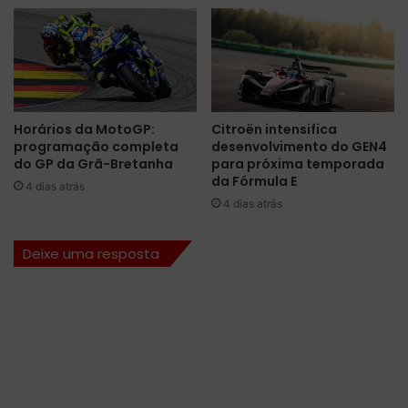
o
p
n
e
a
c
s
i
r
a
u
l
a
p
Horários da MotoGP:
Citroën intensifica
s
a
programação completa
desenvolvimento do GEN4
d
r
do GP da Grã-Bretanha
para próxima temporada
e
a
da Fórmula E
4 dias atrás
B
o
4 dias atrás
a
G
k
P
Deixe uma resposta
u
d
o
A
z
e
r
b
a
i