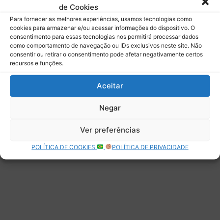
de Cookies
Assinar
Para fornecer as melhores experiências, usamos tecnologias como
cookies para armazenar e/ou acessar informações do dispositivo. O
consentimento para essas tecnologias nos permitirá processar dados
como comportamento de navegação ou IDs exclusivos neste site. Não
consentir ou retirar o consentimento pode afetar negativamente certos
recursos e funções.
Deixe uma resposta
Aceitar
Negar
Ver preferências
POLÍTICA DE COOKIES
POLÍTICA DE PRIVACIDADE